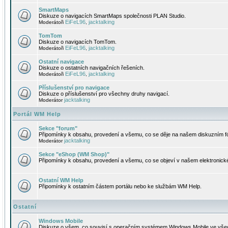
SmartMaps
Diskuze o navigacích SmartMaps společnosti PLAN Studio.
EiFeL96
jacktalking
Moderátoři
,
TomTom
Diskuze o navigacích TomTom.
EiFeL96
jacktalking
Moderátoři
,
Ostatní navigace
Diskuze o ostatních navigačních řešeních.
EiFeL96
jacktalking
Moderátoři
,
Příslušenství pro navigace
Diskuze o příslušenství pro všechny druhy navigací.
jacktalking
Moderátor
Portál WM Help
Sekce "forum"
Připomínky k obsahu, provedení a všemu, co se děje na našem diskuzním f
jacktalking
Moderátor
Sekce "eShop (WM Shop)"
Připomínky k obsahu, provedení a všemu, co se objeví v našem elektronic
Ostatní WM Help
Připomínky k ostatním částem portálu nebo ke službám WM Help.
Ostatní
Windows Mobile
Diskuze o všem, co souvisí s operačním systémem Windows Mobile ve všec