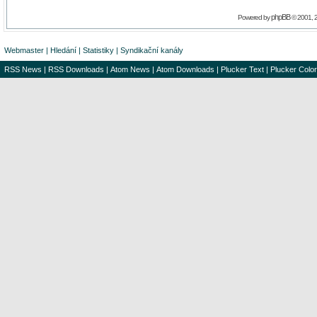
phpBB
Powered by
© 2001, 
Webmaster
|
Hledání
|
Statistiky
|
Syndikační kanály
RSS News
|
RSS Downloads
|
Atom News
|
Atom Downloads
|
Plucker Text
|
Plucker Color