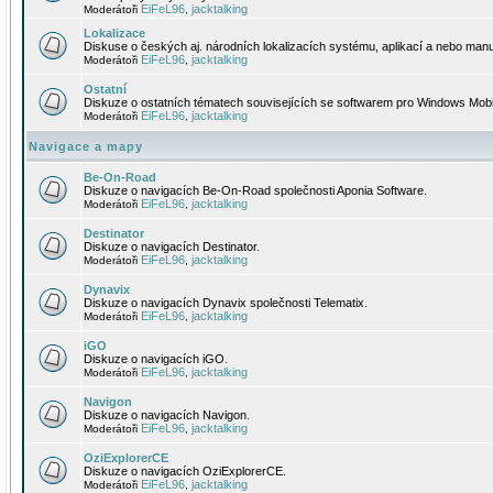
EiFeL96
jacktalking
Moderátoři
,
Lokalizace
Diskuse o českých aj. národních lokalizacích systému, aplikací a nebo manu
EiFeL96
jacktalking
Moderátoři
,
Ostatní
Diskuze o ostatních tématech souvisejících se softwarem pro Windows Mobi
EiFeL96
jacktalking
Moderátoři
,
Navigace a mapy
Be-On-Road
Diskuze o navigacích Be-On-Road společnosti Aponia Software.
EiFeL96
jacktalking
Moderátoři
,
Destinator
Diskuze o navigacích Destinator.
EiFeL96
jacktalking
Moderátoři
,
Dynavix
Diskuze o navigacích Dynavix společnosti Telematix.
EiFeL96
jacktalking
Moderátoři
,
iGO
Diskuze o navigacích iGO.
EiFeL96
jacktalking
Moderátoři
,
Navigon
Diskuze o navigacích Navigon.
EiFeL96
jacktalking
Moderátoři
,
OziExplorerCE
Diskuze o navigacích OziExplorerCE.
EiFeL96
jacktalking
Moderátoři
,