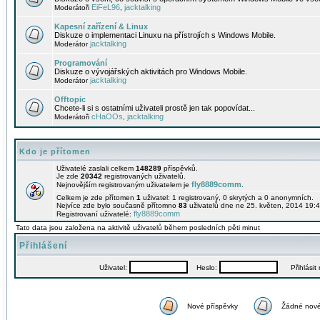
EiFeL96
jacktalking
Moderátoři
,
Kapesní zařízení & Linux
Diskuze o implementaci Linuxu na přístrojích s Windows Mobile.
jacktalking
Moderátor
Programování
Diskuze o vývojářských aktivitách pro Windows Mobile.
jacktalking
Moderátor
Offtopic
Chcete-li si s ostatními uživateli prostě jen tak popovídat...
cHaOOs
jacktalking
Moderátoři
,
Kdo je přítomen
Uživatelé zaslali celkem
148289
příspěvků.
Je zde
20342
registrovaných uživatelů.
fly8889comm
Nejnovějším registrovaným uživatelem je
.
Celkem je zde přítomen
1
uživatel: 1 registrovaný, 0 skrytých a 0 anonymních.
Nejvíce zde bylo současně přítomno
83
uživatelů dne ne 25. květen, 2014 19:4
fly8889comm
Registrovaní uživatelé:
Tato data jsou založena na aktivitě uživatelů během posledních pěti minut
Přihlášení
Uživatel:
Heslo:
Přihlásit m
Nové příspěvky
Žádné nové