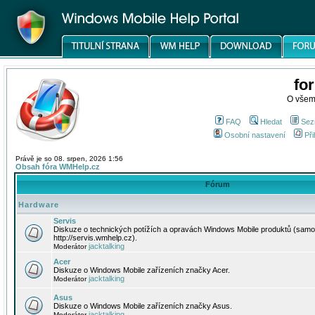
fo
O všem
FAQ
Hledat
Sez
Osobní nastavení
Při
Právě je so 08. srpen, 2026 1:56
Obsah fóra WMHelp.cz
Fórum
Hardware
Servis
Diskuze o technických potížích a opravách Windows Mobile produktů (samo
http://servis.wmhelp.cz).
jacktalking
Moderátor
Acer
Diskuze o Windows Mobile zařízeních značky Acer.
jacktalking
Moderátor
Asus
Diskuze o Windows Mobile zařízeních značky Asus.
jacktalking
Moderátor