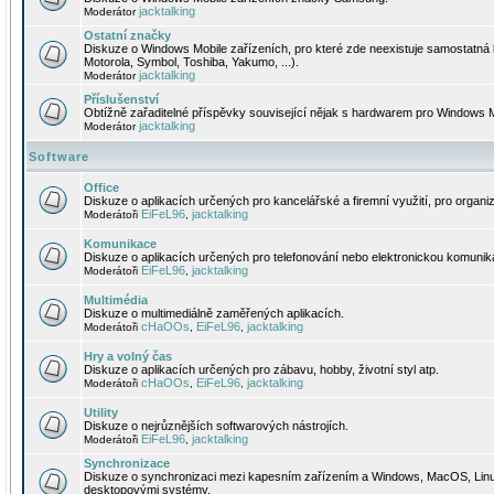
jacktalking
Moderátor
Ostatní značky
Diskuze o Windows Mobile zařízeních, pro které zde neexistuje samostatná 
Motorola, Symbol, Toshiba, Yakumo, ...).
jacktalking
Moderátor
Příslušenství
Obtížně zařaditelné příspěvky související nějak s hardwarem pro Windows M
jacktalking
Moderátor
Software
Office
Diskuze o aplikacích určených pro kancelářské a firemní využití, pro organiz
EiFeL96
jacktalking
Moderátoři
,
Komunikace
Diskuze o aplikacích určených pro telefonování nebo elektronickou komunika
EiFeL96
jacktalking
Moderátoři
,
Multimédia
Diskuze o multimediálně zaměřených aplikacích.
cHaOOs
EiFeL96
jacktalking
Moderátoři
,
,
Hry a volný čas
Diskuze o aplikacích určených pro zábavu, hobby, životní styl atp.
cHaOOs
EiFeL96
jacktalking
Moderátoři
,
,
Utility
Diskuze o nejrůznějších softwarových nástrojích.
EiFeL96
jacktalking
Moderátoři
,
Synchronizace
Diskuze o synchronizaci mezi kapesním zařízením a Windows, MacOS, Linux
desktopovými systémy.