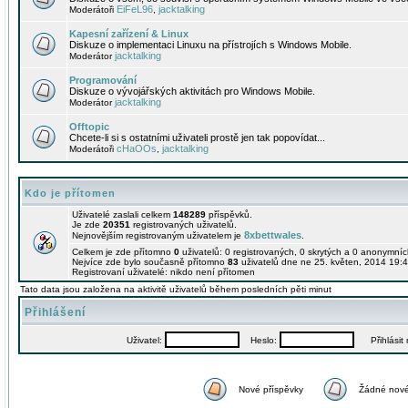
EiFeL96
jacktalking
Moderátoři
,
Kapesní zařízení & Linux
Diskuze o implementaci Linuxu na přístrojích s Windows Mobile.
jacktalking
Moderátor
Programování
Diskuze o vývojářských aktivitách pro Windows Mobile.
jacktalking
Moderátor
Offtopic
Chcete-li si s ostatními uživateli prostě jen tak popovídat...
cHaOOs
jacktalking
Moderátoři
,
Kdo je přítomen
Uživatelé zaslali celkem
148289
příspěvků.
Je zde
20351
registrovaných uživatelů.
8xbettwales
Nejnovějším registrovaným uživatelem je
.
Celkem je zde přítomno
0
uživatelů: 0 registrovaných, 0 skrytých a 0 anonymní
Nejvíce zde bylo současně přítomno
83
uživatelů dne ne 25. květen, 2014 19:4
Registrovaní uživatelé: nikdo není přítomen
Tato data jsou založena na aktivitě uživatelů během posledních pěti minut
Přihlášení
Uživatel:
Heslo:
Přihlásit m
Nové příspěvky
Žádné nové