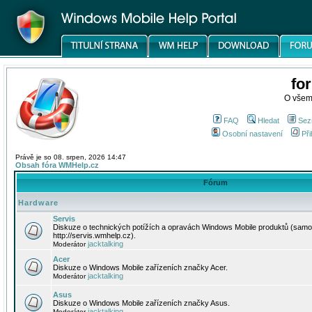
fo
O všem
FAQ
Hledat
Sez
Osobní nastavení
Při
Právě je so 08. srpen, 2026 14:47
Obsah fóra WMHelp.cz
Fórum
Hardware
Servis
Diskuze o technických potížích a opravách Windows Mobile produktů (samo
http://servis.wmhelp.cz).
jacktalking
Moderátor
Acer
Diskuze o Windows Mobile zařízeních značky Acer.
jacktalking
Moderátor
Asus
Diskuze o Windows Mobile zařízeních značky Asus.
jacktalking
Moderátor