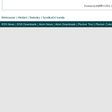
phpBB
Powered by
© 2001, 
Webmaster
|
Hledání
|
Statistiky
|
Syndikační kanály
RSS News
|
RSS Downloads
|
Atom News
|
Atom Downloads
|
Plucker Text
|
Plucker Color