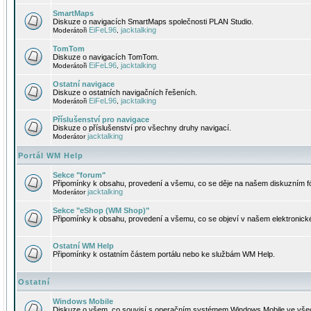
SmartMaps
Diskuze o navigacích SmartMaps společnosti PLAN Studio.
EiFeL96
jacktalking
Moderátoři
,
TomTom
Diskuze o navigacích TomTom.
EiFeL96
jacktalking
Moderátoři
,
Ostatní navigace
Diskuze o ostatních navigačních řešeních.
EiFeL96
jacktalking
Moderátoři
,
Příslušenství pro navigace
Diskuze o příslušenství pro všechny druhy navigací.
jacktalking
Moderátor
Portál WM Help
Sekce "forum"
Připomínky k obsahu, provedení a všemu, co se děje na našem diskuzním f
jacktalking
Moderátor
Sekce "eShop (WM Shop)"
Připomínky k obsahu, provedení a všemu, co se objeví v našem elektronic
Ostatní WM Help
Připomínky k ostatním částem portálu nebo ke službám WM Help.
Ostatní
Windows Mobile
Diskuze o všem, co souvisí s operačním systémem Windows Mobile ve všec