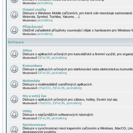
jacktalking
Moderátor
Ostatní značky
Diskuze o Windows Mobile zařízeních, pro které zde neexistuje samostatná 
Motorola, Symbol, Toshiba, Yakumo, ...).
jacktalking
Moderátor
Příslušenství
Obtížně zařaditelné příspěvky související nějak s hardwarem pro Windows M
jacktalking
Moderátor
Software
Office
Diskuze o aplikacích určených pro kancelářské a firemní využití, pro organiz
EiFeL96
jacktalking
Moderátoři
,
Komunikace
Diskuze o aplikacích určených pro telefonování nebo elektronickou komunika
EiFeL96
jacktalking
Moderátoři
,
Multimédia
Diskuze o multimediálně zaměřených aplikacích.
cHaOOs
EiFeL96
jacktalking
Moderátoři
,
,
Hry a volný čas
Diskuze o aplikacích určených pro zábavu, hobby, životní styl atp.
cHaOOs
EiFeL96
jacktalking
Moderátoři
,
,
Utility
Diskuze o nejrůznějších softwarových nástrojích.
EiFeL96
jacktalking
Moderátoři
,
Synchronizace
Diskuze o synchronizaci mezi kapesním zařízením a Windows, MacOS, Linux
desktopovými systémy.