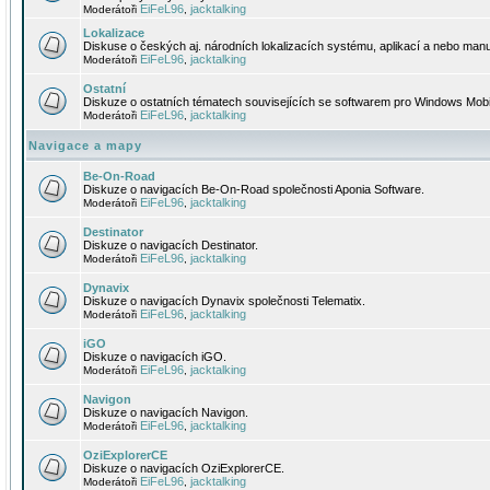
EiFeL96
jacktalking
Moderátoři
,
Lokalizace
Diskuse o českých aj. národních lokalizacích systému, aplikací a nebo manu
EiFeL96
jacktalking
Moderátoři
,
Ostatní
Diskuze o ostatních tématech souvisejících se softwarem pro Windows Mobi
EiFeL96
jacktalking
Moderátoři
,
Navigace a mapy
Be-On-Road
Diskuze o navigacích Be-On-Road společnosti Aponia Software.
EiFeL96
jacktalking
Moderátoři
,
Destinator
Diskuze o navigacích Destinator.
EiFeL96
jacktalking
Moderátoři
,
Dynavix
Diskuze o navigacích Dynavix společnosti Telematix.
EiFeL96
jacktalking
Moderátoři
,
iGO
Diskuze o navigacích iGO.
EiFeL96
jacktalking
Moderátoři
,
Navigon
Diskuze o navigacích Navigon.
EiFeL96
jacktalking
Moderátoři
,
OziExplorerCE
Diskuze o navigacích OziExplorerCE.
EiFeL96
jacktalking
Moderátoři
,