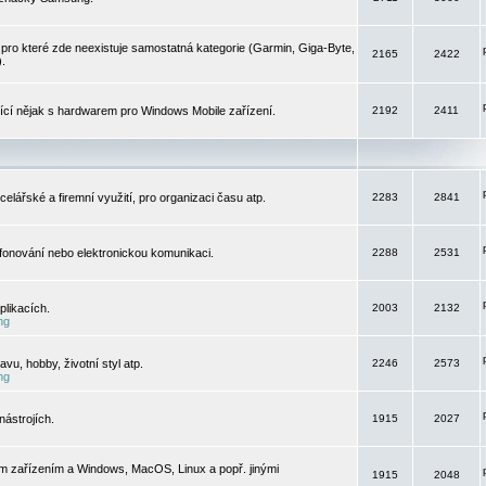
pro které zde neexistuje samostatná kategorie (Garmin, Giga-Byte,
2165
2422
).
jící nějak s hardwarem pro Windows Mobile zařízení.
2192
2411
elářské a firemní využití, pro organizaci času atp.
2283
2841
efonování nebo elektronickou komunikaci.
2288
2531
likacích.
2003
2132
ng
vu, hobby, životní styl atp.
2246
2573
ng
ástrojích.
1915
2027
m zařízením a Windows, MacOS, Linux a popř. jinými
1915
2048