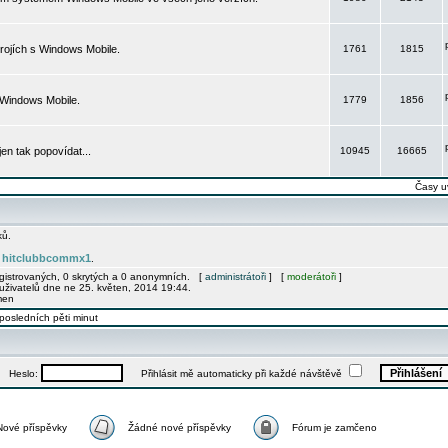
rojích s Windows Mobile.
1761
1815
 Windows Mobile.
1779
1856
 jen tak popovídat...
10945
16665
Časy u
ků.
hitclubbcommx1
e
.
egistrovaných, 0 skrytých a 0 anonymních. [
administrátoři
] [
moderátoři
]
uživatelů dne ne 25. květen, 2014 19:44.
men
posledních pěti minut
Heslo:
Přihlásit mě automaticky při každé návštěvě
Nové příspěvky
Žádné nové příspěvky
Fórum je zamčeno