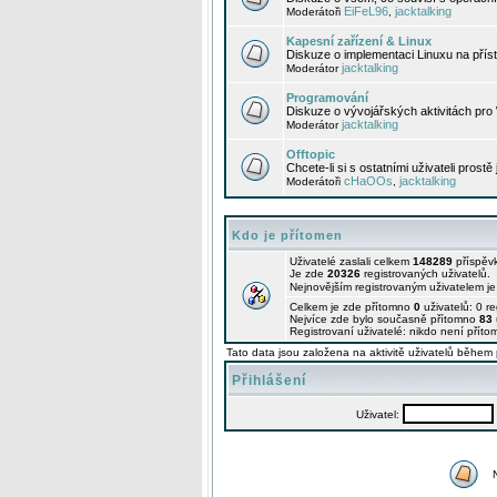
EiFeL96
jacktalking
Moderátoři
,
Kapesní zařízení & Linux
Diskuze o implementaci Linuxu na příst
jacktalking
Moderátor
Programování
Diskuze o vývojářských aktivitách pro
jacktalking
Moderátor
Offtopic
Chcete-li si s ostatními uživateli prostě
cHaOOs
jacktalking
Moderátoři
,
Kdo je přítomen
Uživatelé zaslali celkem
148289
příspěv
Je zde
20326
registrovaných uživatelů.
Nejnovějším registrovaným uživatelem j
Celkem je zde přítomno
0
uživatelů: 0 r
Nejvíce zde bylo současně přítomno
83
Registrovaní uživatelé: nikdo není příto
Tato data jsou založena na aktivitě uživatelů během 
Přihlášení
Uživatel: