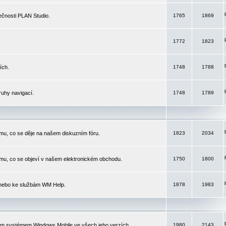
čnosti PLAN Studio.
1765
1869
1772
1823
ích.
1748
1788
ruhy navigací.
1748
1789
mu, co se děje na našem diskuzním fóru.
1823
2034
mu, co se objeví v našem elektronickém obchodu.
1750
1800
 nebo ke službám WM Help.
1878
1983
ím systémem Windows Mobile ve všech jeho verzích.
1980
2143