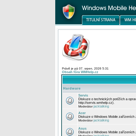
Právě je pá 07. srpen, 2026 5:31
Obsah fóra WMHelp.cz
Hardware
Servis
Diskuze o technických potížích a opr
http://servis.wmhelp.cz).
jacktalking
Moderátor
Acer
Diskuze o Windows Mobile zařízeních 
jacktalking
Moderátor
Asus
Diskuze o Windows Mobile zařízeních
jacktalking
Moderátor