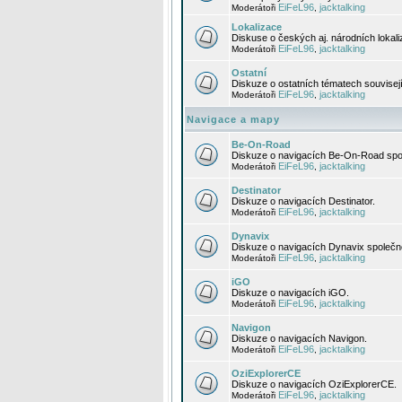
EiFeL96
jacktalking
Moderátoři
,
Lokalizace
Diskuse o českých aj. národních lokal
EiFeL96
jacktalking
Moderátoři
,
Ostatní
Diskuze o ostatních tématech souvisej
EiFeL96
jacktalking
Moderátoři
,
Navigace a mapy
Be-On-Road
Diskuze o navigacích Be-On-Road spol
EiFeL96
jacktalking
Moderátoři
,
Destinator
Diskuze o navigacích Destinator.
EiFeL96
jacktalking
Moderátoři
,
Dynavix
Diskuze o navigacích Dynavix společno
EiFeL96
jacktalking
Moderátoři
,
iGO
Diskuze o navigacích iGO.
EiFeL96
jacktalking
Moderátoři
,
Navigon
Diskuze o navigacích Navigon.
EiFeL96
jacktalking
Moderátoři
,
OziExplorerCE
Diskuze o navigacích OziExplorerCE.
EiFeL96
jacktalking
Moderátoři
,