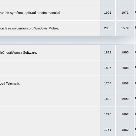
izacích systému, aplikací a nebo manuálů.
1901
1971
ících se softwarem pro Windows Mobile.
2335
2579
ečnosti Aponia Software.
1893
1995
1806
2008
sti Telematix.
1764
1808
1898
1999
1770
1897
1751
1862