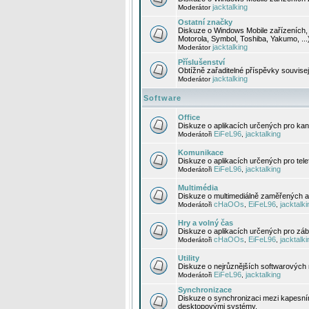
jacktalking
Moderátor
Ostatní značky
Diskuze o Windows Mobile zařízeních, 
Motorola, Symbol, Toshiba, Yakumo, ...
jacktalking
Moderátor
Příslušenství
Obtížně zařaditelné příspěvky souvise
jacktalking
Moderátor
Software
Office
Diskuze o aplikacích určených pro kanc
EiFeL96
jacktalking
Moderátoři
,
Komunikace
Diskuze o aplikacích určených pro tel
EiFeL96
jacktalking
Moderátoři
,
Multimédia
Diskuze o multimediálně zaměřených ap
cHaOOs
EiFeL96
jacktalki
Moderátoři
,
,
Hry a volný čas
Diskuze o aplikacích určených pro zába
cHaOOs
EiFeL96
jacktalki
Moderátoři
,
,
Utility
Diskuze o nejrůznějších softwarových n
EiFeL96
jacktalking
Moderátoři
,
Synchronizace
Diskuze o synchronizaci mezi kapesní
desktopovými systémy.