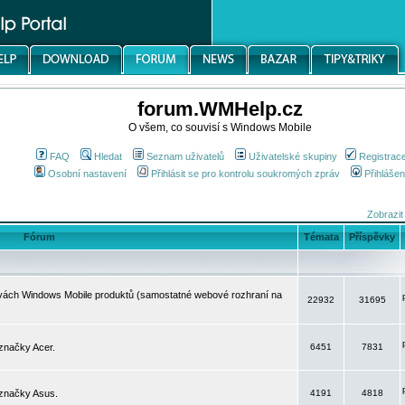
forum.WMHelp.cz
O všem, co souvisí s Windows Mobile
FAQ
Hledat
Seznam uživatelů
Uživatelské skupiny
Registrac
Osobní nastavení
Přihlásit se pro kontrolu soukromých zpráv
Přihlášen
Zobrazit
Fórum
Témata
Příspěvky
avách Windows Mobile produktů (samostatné webové rozhraní na
22932
31695
značky Acer.
6451
7831
 značky Asus.
4191
4818