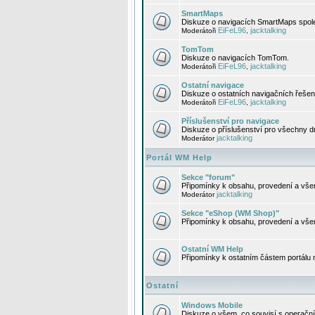
SmartMaps
Diskuze o navigacích SmartMaps spole
EiFeL96
jacktalking
Moderátoři
,
TomTom
Diskuze o navigacích TomTom.
EiFeL96
jacktalking
Moderátoři
,
Ostatní navigace
Diskuze o ostatních navigačních řešen
EiFeL96
jacktalking
Moderátoři
,
Příslušenství pro navigace
Diskuze o příslušenství pro všechny d
jacktalking
Moderátor
Portál WM Help
Sekce "forum"
Připomínky k obsahu, provedení a vše
jacktalking
Moderátor
Sekce "eShop (WM Shop)"
Připomínky k obsahu, provedení a vše
Ostatní WM Help
Připomínky k ostatním částem portálu
Ostatní
Windows Mobile
Diskuze o všem, co souvisí s operačn