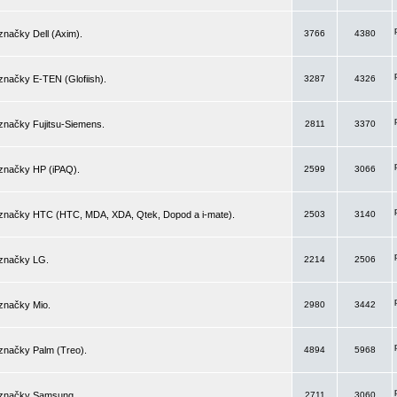
značky Dell (Axim).
3766
4380
značky E-TEN (Glofiish).
3287
4326
značky Fujitsu-Siemens.
2811
3370
 značky HP (iPAQ).
2599
3066
 značky HTC (HTC, MDA, XDA, Qtek, Dopod a i-mate).
2503
3140
 značky LG.
2214
2506
značky Mio.
2980
3442
značky Palm (Treo).
4894
5968
 značky Samsung.
2711
3060