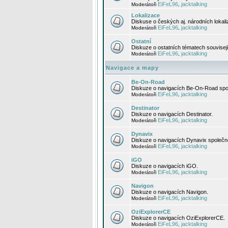
EiFeL96
jacktalking
Moderátoři
,
Lokalizace
Diskuse o českých aj. národních lokal
EiFeL96
jacktalking
Moderátoři
,
Ostatní
Diskuze o ostatních tématech souvisej
EiFeL96
jacktalking
Moderátoři
,
Navigace a mapy
Be-On-Road
Diskuze o navigacích Be-On-Road spol
EiFeL96
jacktalking
Moderátoři
,
Destinator
Diskuze o navigacích Destinator.
EiFeL96
jacktalking
Moderátoři
,
Dynavix
Diskuze o navigacích Dynavix společno
EiFeL96
jacktalking
Moderátoři
,
iGO
Diskuze o navigacích iGO.
EiFeL96
jacktalking
Moderátoři
,
Navigon
Diskuze o navigacích Navigon.
EiFeL96
jacktalking
Moderátoři
,
OziExplorerCE
Diskuze o navigacích OziExplorerCE.
EiFeL96
jacktalking
Moderátoři
,