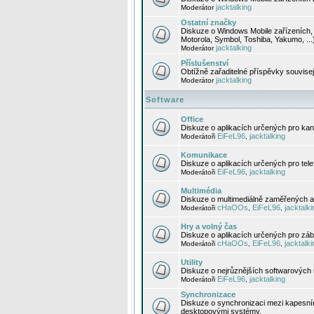
jacktalking
Moderátor
Ostatní značky
Diskuze o Windows Mobile zařízeních, 
Motorola, Symbol, Toshiba, Yakumo, ...
jacktalking
Moderátor
Příslušenství
Obtížně zařaditelné příspěvky souvise
jacktalking
Moderátor
Software
Office
Diskuze o aplikacích určených pro kanc
EiFeL96
jacktalking
Moderátoři
,
Komunikace
Diskuze o aplikacích určených pro tel
EiFeL96
jacktalking
Moderátoři
,
Multimédia
Diskuze o multimediálně zaměřených ap
cHaOOs
EiFeL96
jacktalki
Moderátoři
,
,
Hry a volný čas
Diskuze o aplikacích určených pro zába
cHaOOs
EiFeL96
jacktalki
Moderátoři
,
,
Utility
Diskuze o nejrůznějších softwarových n
EiFeL96
jacktalking
Moderátoři
,
Synchronizace
Diskuze o synchronizaci mezi kapesní
desktopovými systémy.