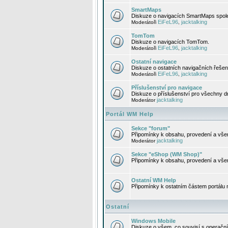
SmartMaps
Diskuze o navigacích SmartMaps spole
EiFeL96
jacktalking
Moderátoři
,
TomTom
Diskuze o navigacích TomTom.
EiFeL96
jacktalking
Moderátoři
,
Ostatní navigace
Diskuze o ostatních navigačních řešen
EiFeL96
jacktalking
Moderátoři
,
Příslušenství pro navigace
Diskuze o příslušenství pro všechny d
jacktalking
Moderátor
Portál WM Help
Sekce "forum"
Připomínky k obsahu, provedení a vše
jacktalking
Moderátor
Sekce "eShop (WM Shop)"
Připomínky k obsahu, provedení a vše
Ostatní WM Help
Připomínky k ostatním částem portálu
Ostatní
Windows Mobile
Diskuze o všem, co souvisí s operačn