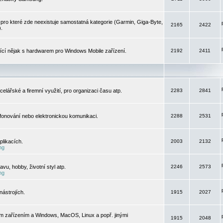
pro které zde neexistuje samostatná kategorie (Garmin, Giga-Byte,
2165
2422
).
jící nějak s hardwarem pro Windows Mobile zařízení.
2192
2411
elářské a firemní využití, pro organizaci času atp.
2283
2841
efonování nebo elektronickou komunikaci.
2288
2531
likacích.
2003
2132
ng
vu, hobby, životní styl atp.
2246
2573
ng
ástrojích.
1915
2027
m zařízením a Windows, MacOS, Linux a popř. jinými
1915
2048