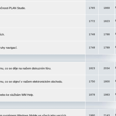
čnosti PLAN Studio.
1765
1869
1772
1823
ích.
1748
1788
ruhy navigací.
1748
1789
mu, co se děje na našem diskuzním fóru.
1823
2034
mu, co se objeví v našem elektronickém obchodu.
1750
1800
 nebo ke službám WM Help.
1878
1983
ím systémem Windows Mobile ve všech jeho verzích.
1980
2143