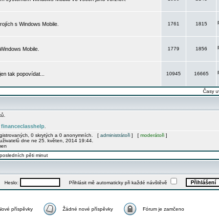
rojích s Windows Mobile.
1761
1815
 Windows Mobile.
1779
1856
 jen tak popovídat...
10945
16665
Časy u
ků.
financeclasshelp
e
.
egistrovaných, 0 skrytých a 0 anonymních. [
administrátoři
] [
moderátoři
]
uživatelů dne ne 25. květen, 2014 19:44.
men
posledních pěti minut
Heslo:
Přihlásit mě automaticky při každé návštěvě
Nové příspěvky
Žádné nové příspěvky
Fórum je zamčeno