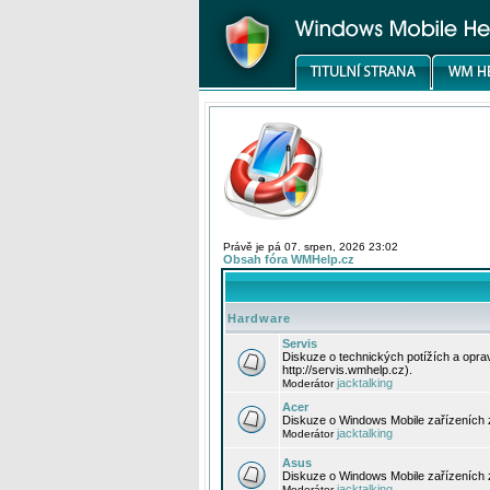
Právě je pá 07. srpen, 2026 23:02
Obsah fóra WMHelp.cz
Hardware
Servis
Diskuze o technických potížích a opr
http://servis.wmhelp.cz).
jacktalking
Moderátor
Acer
Diskuze o Windows Mobile zařízeních 
jacktalking
Moderátor
Asus
Diskuze o Windows Mobile zařízeních
jacktalking
Moderátor