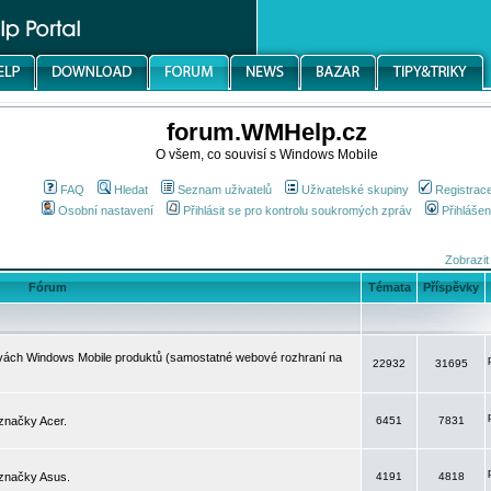
forum.WMHelp.cz
O všem, co souvisí s Windows Mobile
FAQ
Hledat
Seznam uživatelů
Uživatelské skupiny
Registrac
Osobní nastavení
Přihlásit se pro kontrolu soukromých zpráv
Přihlášen
Zobrazit
Fórum
Témata
Příspěvky
avách Windows Mobile produktů (samostatné webové rozhraní na
22932
31695
značky Acer.
6451
7831
 značky Asus.
4191
4818