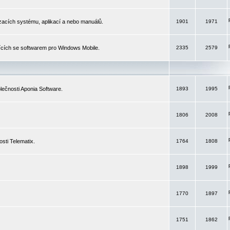
izacích systému, aplikací a nebo manuálů.
1901
1971
ících se softwarem pro Windows Mobile.
2335
2579
ečnosti Aponia Software.
1893
1995
1806
2008
sti Telematix.
1764
1808
1898
1999
1770
1897
1751
1862