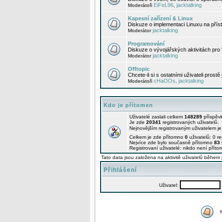
EiFeL96
jacktalking
Moderátoři
,
Kapesní zařízení & Linux
Diskuze o implementaci Linuxu na příst
jacktalking
Moderátor
Programování
Diskuze o vývojářských aktivitách pro
jacktalking
Moderátor
Offtopic
Chcete-li si s ostatními uživateli prostě
cHaOOs
jacktalking
Moderátoři
,
Kdo je přítomen
Uživatelé zaslali celkem
148289
příspěv
Je zde
20341
registrovaných uživatelů.
Nejnovějším registrovaným uživatelem j
Celkem je zde přítomno
0
uživatelů: 0 r
Nejvíce zde bylo současně přítomno
83
Registrovaní uživatelé: nikdo není příto
Tato data jsou založena na aktivitě uživatelů během 
Přihlášení
Uživatel: