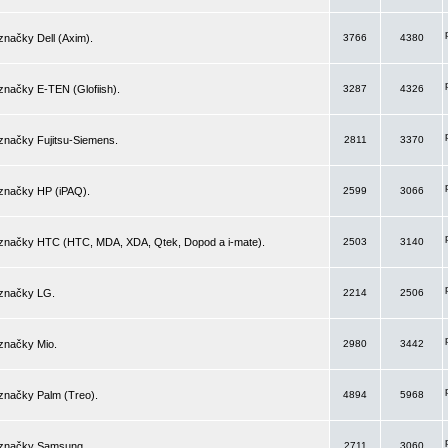
značky Dell (Axim).
3766
4380
značky E-TEN (Glofiish).
3287
4326
značky Fujitsu-Siemens.
2811
3370
 značky HP (iPAQ).
2599
3066
 značky HTC (HTC, MDA, XDA, Qtek, Dopod a i-mate).
2503
3140
 značky LG.
2214
2506
značky Mio.
2980
3442
značky Palm (Treo).
4894
5968
 značky Samsung.
2711
3060