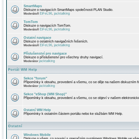
SmartMaps
Diskuze o navigacích SmartMaps společnosti PLAN Studio.
EiFeL96
jacktalking
Moderátoři
,
TomTom
Diskuze o navigacích TomTom.
EiFeL96
jacktalking
Moderátoři
,
Ostatní navigace
Diskuze o ostatních navigačních řešeních.
EiFeL96
jacktalking
Moderátoři
,
Příslušenství pro navigace
Diskuze o příslušenství pro všechny druhy navigací.
jacktalking
Moderátor
Portál WM Help
Sekce "forum"
Připomínky k obsahu, provedení a všemu, co se děje na našem diskuzním f
jacktalking
Moderátor
Sekce "eShop (WM Shop)"
Připomínky k obsahu, provedení a všemu, co se objeví v našem elektronic
Ostatní WM Help
Připomínky k ostatním částem portálu nebo ke službám WM Help.
Ostatní
Windows Mobile
Diskuze o všem, co souvisí s operačním systémem Windows Mobile ve všec