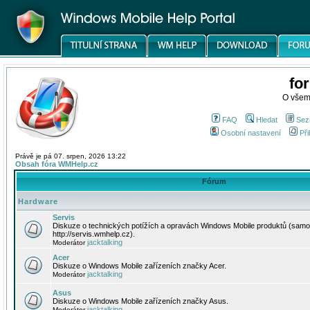
fo
O všem
FAQ
Hledat
Sez
Osobní nastavení
Při
Právě je pá 07. srpen, 2026 13:22
Obsah fóra WMHelp.cz
Fórum
Hardware
Servis
Diskuze o technických potížích a opravách Windows Mobile produktů (samo
http://servis.wmhelp.cz).
jacktalking
Moderátor
Acer
Diskuze o Windows Mobile zařízeních značky Acer.
jacktalking
Moderátor
Asus
Diskuze o Windows Mobile zařízeních značky Asus.
jacktalking
Moderátor