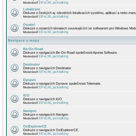
EiFeL96
jacktalking
Moderátoři
,
Lokalizace
Diskuse o českých aj. národních lokalizacích systému, aplikací a nebo manu
EiFeL96
jacktalking
Moderátoři
,
Ostatní
Diskuze o ostatních tématech souvisejících se softwarem pro Windows Mobi
EiFeL96
jacktalking
Moderátoři
,
Navigace a mapy
Be-On-Road
Diskuze o navigacích Be-On-Road společnosti Aponia Software.
EiFeL96
jacktalking
Moderátoři
,
Destinator
Diskuze o navigacích Destinator.
EiFeL96
jacktalking
Moderátoři
,
Dynavix
Diskuze o navigacích Dynavix společnosti Telematix.
EiFeL96
jacktalking
Moderátoři
,
iGO
Diskuze o navigacích iGO.
EiFeL96
jacktalking
Moderátoři
,
Navigon
Diskuze o navigacích Navigon.
EiFeL96
jacktalking
Moderátoři
,
OziExplorerCE
Diskuze o navigacích OziExplorerCE.
EiFeL96
jacktalking
Moderátoři
,