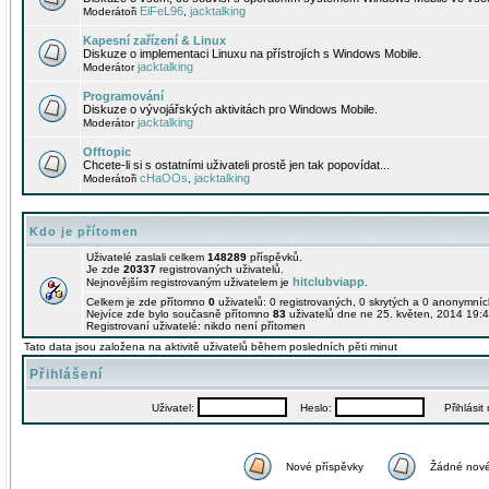
EiFeL96
jacktalking
Moderátoři
,
Kapesní zařízení & Linux
Diskuze o implementaci Linuxu na přístrojích s Windows Mobile.
jacktalking
Moderátor
Programování
Diskuze o vývojářských aktivitách pro Windows Mobile.
jacktalking
Moderátor
Offtopic
Chcete-li si s ostatními uživateli prostě jen tak popovídat...
cHaOOs
jacktalking
Moderátoři
,
Kdo je přítomen
Uživatelé zaslali celkem
148289
příspěvků.
Je zde
20337
registrovaných uživatelů.
hitclubviapp
Nejnovějším registrovaným uživatelem je
.
Celkem je zde přítomno
0
uživatelů: 0 registrovaných, 0 skrytých a 0 anonymní
Nejvíce zde bylo současně přítomno
83
uživatelů dne ne 25. květen, 2014 19:4
Registrovaní uživatelé: nikdo není přítomen
Tato data jsou založena na aktivitě uživatelů během posledních pěti minut
Přihlášení
Uživatel:
Heslo:
Přihlásit m
Nové příspěvky
Žádné nové