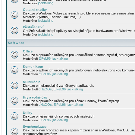
jacktalking
Moderátor
Ostatní značky
Diskuze o Windows Mobile zařízeních, pro které zde neexistuje samostatná 
Motorola, Symbol, Toshiba, Yakumo, ...).
jacktalking
Moderátor
Příslušenství
Obtížně zařaditelné příspěvky související nějak s hardwarem pro Windows M
jacktalking
Moderátor
Software
Office
Diskuze o aplikacích určených pro kancelářské a firemní využití, pro organiz
EiFeL96
jacktalking
Moderátoři
,
Komunikace
Diskuze o aplikacích určených pro telefonování nebo elektronickou komunika
EiFeL96
jacktalking
Moderátoři
,
Multimédia
Diskuze o multimediálně zaměřených aplikacích.
cHaOOs
EiFeL96
jacktalking
Moderátoři
,
,
Hry a volný čas
Diskuze o aplikacích určených pro zábavu, hobby, životní styl atp.
cHaOOs
EiFeL96
jacktalking
Moderátoři
,
,
Utility
Diskuze o nejrůznějších softwarových nástrojích.
EiFeL96
jacktalking
Moderátoři
,
Synchronizace
Diskuze o synchronizaci mezi kapesním zařízením a Windows, MacOS, Linux
desktopovými systémy.