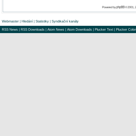
phpBB
Powered by
© 2001, 
Webmaster
|
Hledání
|
Statistiky
|
Syndikační kanály
RSS News
|
RSS Downloads
|
Atom News
|
Atom Downloads
|
Plucker Text
|
Plucker Color