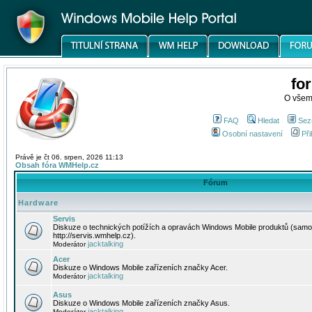
fo
O všem
FAQ
Hledat
Sez
Osobní nastavení
Při
Právě je čt 06. srpen, 2026 11:13
Obsah fóra WMHelp.cz
Fórum
Hardware
Servis
Diskuze o technických potížích a opravách Windows Mobile produktů (samo
http://servis.wmhelp.cz).
jacktalking
Moderátor
Acer
Diskuze o Windows Mobile zařízeních značky Acer.
jacktalking
Moderátor
Asus
Diskuze o Windows Mobile zařízeních značky Asus.
jacktalking
Moderátor