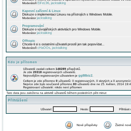
EiFeL96
jacktalking
Moderátoři
,
Kapesní zařízení & Linux
Diskuze o implementaci Linuxu na přístrojích s Windows Mobile.
jacktalking
Moderátor
Programování
Diskuze o vývojářských aktivitách pro Windows Mobile.
jacktalking
Moderátor
Offtopic
Chcete-li si s ostatními uživateli prostě jen tak popovídat...
cHaOOs
jacktalking
Moderátoři
,
Kdo je přítomen
Uživatelé zaslali celkem
148289
příspěvků.
Je zde
20318
registrovaných uživatelů.
gg88biz2
Nejnovějším registrovaným uživatelem je
.
Celkem je zde přítomno
0
uživatelů: 0 registrovaných, 0 skrytých a 0 anonymní
Nejvíce zde bylo současně přítomno
83
uživatelů dne ne 25. květen, 2014 19:4
Registrovaní uživatelé: nikdo není přítomen
Tato data jsou založena na aktivitě uživatelů během posledních pěti minut
Přihlášení
Uživatel:
Heslo:
Přihlásit m
Nové příspěvky
Žádné nové