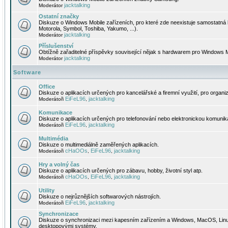
jacktalking
Moderátor
Ostatní značky
Diskuze o Windows Mobile zařízeních, pro které zde neexistuje samostatná 
Motorola, Symbol, Toshiba, Yakumo, ...).
jacktalking
Moderátor
Příslušenství
Obtížně zařaditelné příspěvky související nějak s hardwarem pro Windows M
jacktalking
Moderátor
Software
Office
Diskuze o aplikacích určených pro kancelářské a firemní využití, pro organiz
EiFeL96
jacktalking
Moderátoři
,
Komunikace
Diskuze o aplikacích určených pro telefonování nebo elektronickou komunika
EiFeL96
jacktalking
Moderátoři
,
Multimédia
Diskuze o multimediálně zaměřených aplikacích.
cHaOOs
EiFeL96
jacktalking
Moderátoři
,
,
Hry a volný čas
Diskuze o aplikacích určených pro zábavu, hobby, životní styl atp.
cHaOOs
EiFeL96
jacktalking
Moderátoři
,
,
Utility
Diskuze o nejrůznějších softwarových nástrojích.
EiFeL96
jacktalking
Moderátoři
,
Synchronizace
Diskuze o synchronizaci mezi kapesním zařízením a Windows, MacOS, Linux
desktopovými systémy.