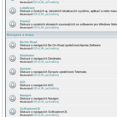
EiFeL96
jacktalking
Moderátoři
,
Lokalizace
Diskuse o českých aj. národních lokalizacích systému, aplikací a nebo manu
EiFeL96
jacktalking
Moderátoři
,
Ostatní
Diskuze o ostatních tématech souvisejících se softwarem pro Windows Mobi
EiFeL96
jacktalking
Moderátoři
,
Navigace a mapy
Be-On-Road
Diskuze o navigacích Be-On-Road společnosti Aponia Software.
EiFeL96
jacktalking
Moderátoři
,
Destinator
Diskuze o navigacích Destinator.
EiFeL96
jacktalking
Moderátoři
,
Dynavix
Diskuze o navigacích Dynavix společnosti Telematix.
EiFeL96
jacktalking
Moderátoři
,
iGO
Diskuze o navigacích iGO.
EiFeL96
jacktalking
Moderátoři
,
Navigon
Diskuze o navigacích Navigon.
EiFeL96
jacktalking
Moderátoři
,
OziExplorerCE
Diskuze o navigacích OziExplorerCE.
EiFeL96
jacktalking
Moderátoři
,