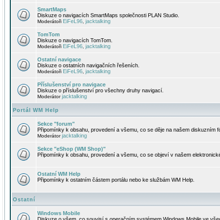
SmartMaps
Diskuze o navigacích SmartMaps společnosti PLAN Studio.
EiFeL96
jacktalking
Moderátoři
,
TomTom
Diskuze o navigacích TomTom.
EiFeL96
jacktalking
Moderátoři
,
Ostatní navigace
Diskuze o ostatních navigačních řešeních.
EiFeL96
jacktalking
Moderátoři
,
Příslušenství pro navigace
Diskuze o příslušenství pro všechny druhy navigací.
jacktalking
Moderátor
Portál WM Help
Sekce "forum"
Připomínky k obsahu, provedení a všemu, co se děje na našem diskuzním f
jacktalking
Moderátor
Sekce "eShop (WM Shop)"
Připomínky k obsahu, provedení a všemu, co se objeví v našem elektronic
Ostatní WM Help
Připomínky k ostatním částem portálu nebo ke službám WM Help.
Ostatní
Windows Mobile
Diskuze o všem, co souvisí s operačním systémem Windows Mobile ve všec