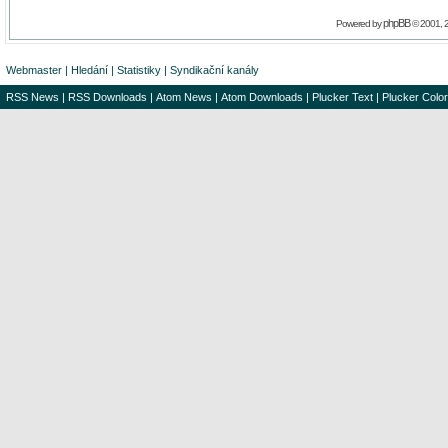
phpBB
Powered by
© 2001, 
Webmaster
|
Hledání
|
Statistiky
|
Syndikační kanály
RSS News
|
RSS Downloads
|
Atom News
|
Atom Downloads
|
Plucker Text
|
Plucker Color