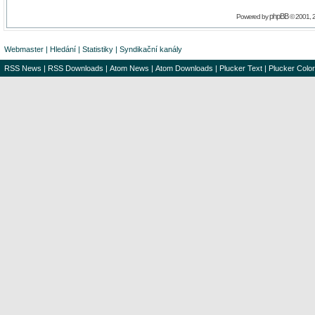
phpBB
Powered by
© 2001, 
Webmaster
|
Hledání
|
Statistiky
|
Syndikační kanály
RSS News
|
RSS Downloads
|
Atom News
|
Atom Downloads
|
Plucker Text
|
Plucker Color