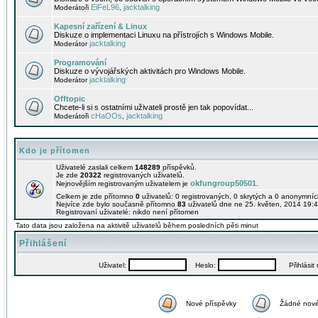
EiFeL96
jacktalking
Moderátoři
,
Kapesní zařízení & Linux
Diskuze o implementaci Linuxu na přístrojích s Windows Mobile.
jacktalking
Moderátor
Programování
Diskuze o vývojářských aktivitách pro Windows Mobile.
jacktalking
Moderátor
Offtopic
Chcete-li si s ostatními uživateli prostě jen tak popovídat...
cHaOOs
jacktalking
Moderátoři
,
Kdo je přítomen
Uživatelé zaslali celkem
148289
příspěvků.
Je zde
20322
registrovaných uživatelů.
okfungroup50501
Nejnovějším registrovaným uživatelem je
.
Celkem je zde přítomno
0
uživatelů: 0 registrovaných, 0 skrytých a 0 anonymní
Nejvíce zde bylo současně přítomno
83
uživatelů dne ne 25. květen, 2014 19:4
Registrovaní uživatelé: nikdo není přítomen
Tato data jsou založena na aktivitě uživatelů během posledních pěti minut
Přihlášení
Uživatel:
Heslo:
Přihlásit m
Nové příspěvky
Žádné nové