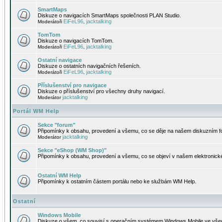
SmartMaps
Diskuze o navigacích SmartMaps společnosti PLAN Studio.
EiFeL96
jacktalking
Moderátoři
,
TomTom
Diskuze o navigacích TomTom.
EiFeL96
jacktalking
Moderátoři
,
Ostatní navigace
Diskuze o ostatních navigačních řešeních.
EiFeL96
jacktalking
Moderátoři
,
Příslušenství pro navigace
Diskuze o příslušenství pro všechny druhy navigací.
jacktalking
Moderátor
Portál WM Help
Sekce "forum"
Připomínky k obsahu, provedení a všemu, co se děje na našem diskuzním f
jacktalking
Moderátor
Sekce "eShop (WM Shop)"
Připomínky k obsahu, provedení a všemu, co se objeví v našem elektronic
Ostatní WM Help
Připomínky k ostatním částem portálu nebo ke službám WM Help.
Ostatní
Windows Mobile
Diskuze o všem, co souvisí s operačním systémem Windows Mobile ve všec