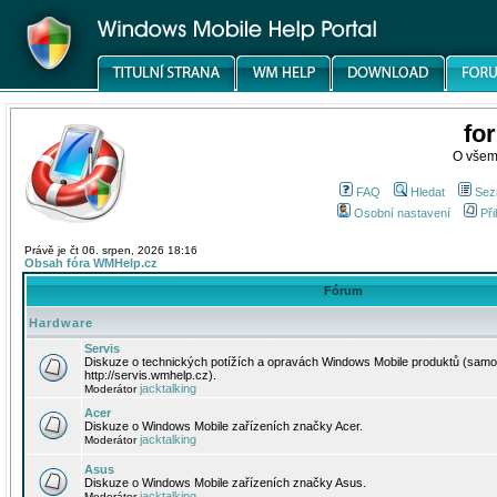
fo
O všem
FAQ
Hledat
Sez
Osobní nastavení
Při
Právě je čt 06. srpen, 2026 18:16
Obsah fóra WMHelp.cz
Fórum
Hardware
Servis
Diskuze o technických potížích a opravách Windows Mobile produktů (samo
http://servis.wmhelp.cz).
jacktalking
Moderátor
Acer
Diskuze o Windows Mobile zařízeních značky Acer.
jacktalking
Moderátor
Asus
Diskuze o Windows Mobile zařízeních značky Asus.
jacktalking
Moderátor