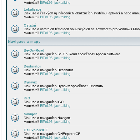
EiFeL96
jacktalking
Moderátoři
,
Lokalizace
Diskuse o českých aj. národních lokalizacích systému, aplikací a nebo manu
EiFeL96
jacktalking
Moderátoři
,
Ostatní
Diskuze o ostatních tématech souvisejících se softwarem pro Windows Mobi
EiFeL96
jacktalking
Moderátoři
,
Navigace a mapy
Be-On-Road
Diskuze o navigacích Be-On-Road společnosti Aponia Software.
EiFeL96
jacktalking
Moderátoři
,
Destinator
Diskuze o navigacích Destinator.
EiFeL96
jacktalking
Moderátoři
,
Dynavix
Diskuze o navigacích Dynavix společnosti Telematix.
EiFeL96
jacktalking
Moderátoři
,
iGO
Diskuze o navigacích iGO.
EiFeL96
jacktalking
Moderátoři
,
Navigon
Diskuze o navigacích Navigon.
EiFeL96
jacktalking
Moderátoři
,
OziExplorerCE
Diskuze o navigacích OziExplorerCE.
EiFeL96
jacktalking
Moderátoři
,