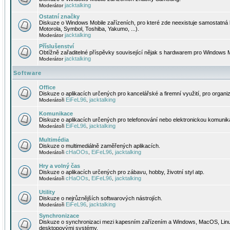
jacktalking
Moderátor
Ostatní značky
Diskuze o Windows Mobile zařízeních, pro které zde neexistuje samostatná 
Motorola, Symbol, Toshiba, Yakumo, ...).
jacktalking
Moderátor
Příslušenství
Obtížně zařaditelné příspěvky související nějak s hardwarem pro Windows M
jacktalking
Moderátor
Software
Office
Diskuze o aplikacích určených pro kancelářské a firemní využití, pro organiz
EiFeL96
jacktalking
Moderátoři
,
Komunikace
Diskuze o aplikacích určených pro telefonování nebo elektronickou komunika
EiFeL96
jacktalking
Moderátoři
,
Multimédia
Diskuze o multimediálně zaměřených aplikacích.
cHaOOs
EiFeL96
jacktalking
Moderátoři
,
,
Hry a volný čas
Diskuze o aplikacích určených pro zábavu, hobby, životní styl atp.
cHaOOs
EiFeL96
jacktalking
Moderátoři
,
,
Utility
Diskuze o nejrůznějších softwarových nástrojích.
EiFeL96
jacktalking
Moderátoři
,
Synchronizace
Diskuze o synchronizaci mezi kapesním zařízením a Windows, MacOS, Linux
desktopovými systémy.