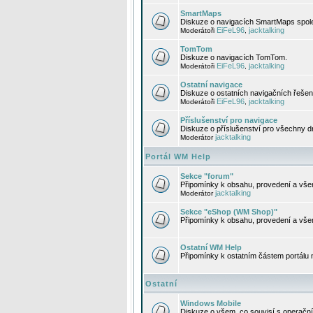
SmartMaps
Diskuze o navigacích SmartMaps spole
EiFeL96
jacktalking
Moderátoři
,
TomTom
Diskuze o navigacích TomTom.
EiFeL96
jacktalking
Moderátoři
,
Ostatní navigace
Diskuze o ostatních navigačních řešen
EiFeL96
jacktalking
Moderátoři
,
Příslušenství pro navigace
Diskuze o příslušenství pro všechny d
jacktalking
Moderátor
Portál WM Help
Sekce "forum"
Připomínky k obsahu, provedení a vše
jacktalking
Moderátor
Sekce "eShop (WM Shop)"
Připomínky k obsahu, provedení a vše
Ostatní WM Help
Připomínky k ostatním částem portálu
Ostatní
Windows Mobile
Diskuze o všem, co souvisí s operačn