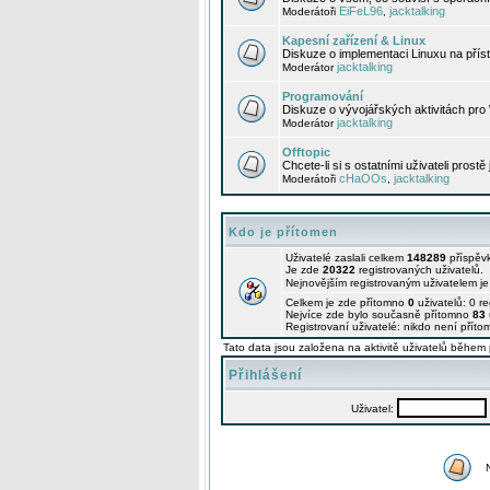
EiFeL96
jacktalking
Moderátoři
,
Kapesní zařízení & Linux
Diskuze o implementaci Linuxu na příst
jacktalking
Moderátor
Programování
Diskuze o vývojářských aktivitách pro
jacktalking
Moderátor
Offtopic
Chcete-li si s ostatními uživateli prostě
cHaOOs
jacktalking
Moderátoři
,
Kdo je přítomen
Uživatelé zaslali celkem
148289
příspěv
Je zde
20322
registrovaných uživatelů.
Nejnovějším registrovaným uživatelem j
Celkem je zde přítomno
0
uživatelů: 0 r
Nejvíce zde bylo současně přítomno
83
Registrovaní uživatelé: nikdo není příto
Tato data jsou založena na aktivitě uživatelů během 
Přihlášení
Uživatel: