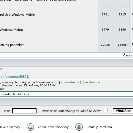
rojích s Windows Mobile.
1761
1815
 Windows Mobile.
1779
1856
 jen tak popovídat...
10945
16665
Časy u
ků.
okfungroup50501
e
.
egistrovaných, 0 skrytých a 0 anonymních. [
administrátoři
] [
moderátoři
]
uživatelů dne ne 25. květen, 2014 19:44.
men
posledních pěti minut
Heslo:
Přihlásit mě automaticky při každé návštěvě
Nové příspěvky
Žádné nové příspěvky
Fórum je zamčeno