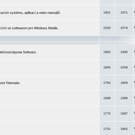
izacích systému, aplikací a nebo manuálů.
1901
1971
ících se softwarem pro Windows Mobile.
2335
2579
ečnosti Aponia Software.
1893
1995
1806
2008
sti Telematix.
1764
1808
1898
1999
1770
1897
1751
1862