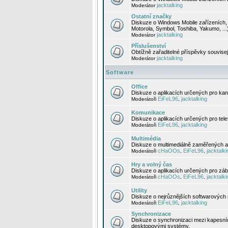
jacktalking
Moderátor
Ostatní značky
Diskuze o Windows Mobile zařízeních, 
Motorola, Symbol, Toshiba, Yakumo, ...
jacktalking
Moderátor
Příslušenství
Obtížně zařaditelné příspěvky souvise
jacktalking
Moderátor
Software
Office
Diskuze o aplikacích určených pro kanc
EiFeL96
jacktalking
Moderátoři
,
Komunikace
Diskuze o aplikacích určených pro tel
EiFeL96
jacktalking
Moderátoři
,
Multimédia
Diskuze o multimediálně zaměřených ap
cHaOOs
EiFeL96
jacktalki
Moderátoři
,
,
Hry a volný čas
Diskuze o aplikacích určených pro zába
cHaOOs
EiFeL96
jacktalki
Moderátoři
,
,
Utility
Diskuze o nejrůznějších softwarových n
EiFeL96
jacktalking
Moderátoři
,
Synchronizace
Diskuze o synchronizaci mezi kapesní
desktopovými systémy.