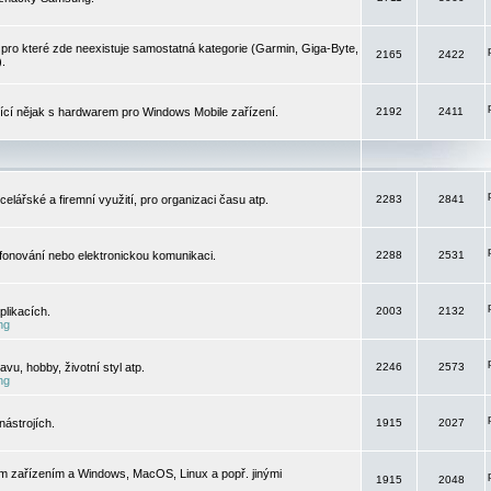
pro které zde neexistuje samostatná kategorie (Garmin, Giga-Byte,
2165
2422
).
jící nějak s hardwarem pro Windows Mobile zařízení.
2192
2411
elářské a firemní využití, pro organizaci času atp.
2283
2841
efonování nebo elektronickou komunikaci.
2288
2531
likacích.
2003
2132
ng
vu, hobby, životní styl atp.
2246
2573
ng
ástrojích.
1915
2027
m zařízením a Windows, MacOS, Linux a popř. jinými
1915
2048