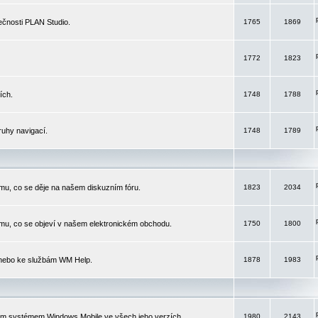
čnosti PLAN Studio.
1765
1869
1772
1823
ích.
1748
1788
ruhy navigací.
1748
1789
mu, co se děje na našem diskuzním fóru.
1823
2034
mu, co se objeví v našem elektronickém obchodu.
1750
1800
 nebo ke službám WM Help.
1878
1983
ím systémem Windows Mobile ve všech jeho verzích.
1980
2143