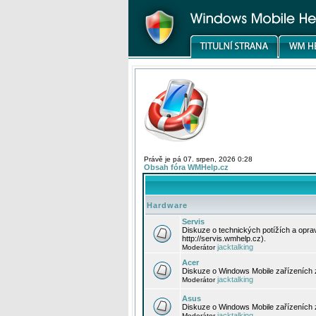
Právě je pá 07. srpen, 2026 0:28
Obsah fóra WMHelp.cz
Hardware
Servis
Diskuze o technických potížích a opr
http://servis.wmhelp.cz).
jacktalking
Moderátor
Acer
Diskuze o Windows Mobile zařízeních 
jacktalking
Moderátor
Asus
Diskuze o Windows Mobile zařízeních
jacktalking
Moderátor