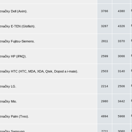
značky Dell (Axim).
3766
4380
značky E-TEN (Glofiish).
3287
4326
značky Fujitsu-Siemens.
2811
3370
 značky HP (iPAQ).
2599
3066
 značky HTC (HTC, MDA, XDA, Qtek, Dopod a i-mate).
2503
3140
 značky LG.
2214
2506
značky Mio.
2980
3442
značky Palm (Treo).
4894
5968
 značky Samsung.
2711
3060