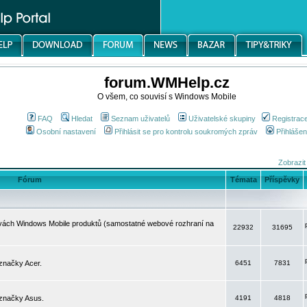
forum.WMHelp.cz
O všem, co souvisí s Windows Mobile
FAQ
Hledat
Seznam uživatelů
Uživatelské skupiny
Registrac
Osobní nastavení
Přihlásit se pro kontrolu soukromých zpráv
Přihlášen
Zobrazit
Fórum
Témata
Příspěvky
avách Windows Mobile produktů (samostatné webové rozhraní na
22932
31695
značky Acer.
6451
7831
 značky Asus.
4191
4818