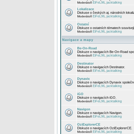
EiFeL96
jacktalking
Moderátoři
,
Lokalizace
Diskuse o českých aj. národních lokal
EiFeL96
jacktalking
Moderátoři
,
Ostatní
Diskuze o ostatních tématech souvisej
EiFeL96
jacktalking
Moderátoři
,
Navigace a mapy
Be-On-Road
Diskuze o navigacích Be-On-Road spol
EiFeL96
jacktalking
Moderátoři
,
Destinator
Diskuze o navigacích Destinator.
EiFeL96
jacktalking
Moderátoři
,
Dynavix
Diskuze o navigacích Dynavix společno
EiFeL96
jacktalking
Moderátoři
,
iGO
Diskuze o navigacích iGO.
EiFeL96
jacktalking
Moderátoři
,
Navigon
Diskuze o navigacích Navigon.
EiFeL96
jacktalking
Moderátoři
,
OziExplorerCE
Diskuze o navigacích OziExplorerCE.
EiFeL96
jacktalking
Moderátoři
,