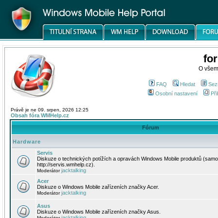
fo
O všem
FAQ
Hledat
Sez
Osobní nastavení
Při
Právě je ne 09. srpen, 2026 12:25
Obsah fóra WMHelp.cz
Fórum
Hardware
Servis
Diskuze o technických potížích a opravách Windows Mobile produktů (samo
http://servis.wmhelp.cz).
jacktalking
Moderátor
Acer
Diskuze o Windows Mobile zařízeních značky Acer.
jacktalking
Moderátor
Asus
Diskuze o Windows Mobile zařízeních značky Asus.
jacktalking
Moderátor