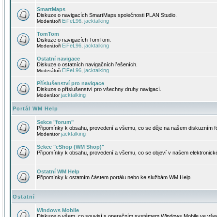
SmartMaps
Diskuze o navigacích SmartMaps společnosti PLAN Studio.
EiFeL96
jacktalking
Moderátoři
,
TomTom
Diskuze o navigacích TomTom.
EiFeL96
jacktalking
Moderátoři
,
Ostatní navigace
Diskuze o ostatních navigačních řešeních.
EiFeL96
jacktalking
Moderátoři
,
Příslušenství pro navigace
Diskuze o příslušenství pro všechny druhy navigací.
jacktalking
Moderátor
Portál WM Help
Sekce "forum"
Připomínky k obsahu, provedení a všemu, co se děje na našem diskuzním f
jacktalking
Moderátor
Sekce "eShop (WM Shop)"
Připomínky k obsahu, provedení a všemu, co se objeví v našem elektronic
Ostatní WM Help
Připomínky k ostatním částem portálu nebo ke službám WM Help.
Ostatní
Windows Mobile
Diskuze o všem, co souvisí s operačním systémem Windows Mobile ve všec