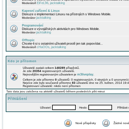
EiFeL96
jacktalking
Moderátoři
,
Kapesní zařízení & Linux
Diskuze o implementaci Linuxu na přístrojích s Windows Mobile.
jacktalking
Moderátor
Programování
Diskuze o vývojářských aktivitách pro Windows Mobile.
jacktalking
Moderátor
Offtopic
Chcete-li si s ostatními uživateli prostě jen tak popovídat...
cHaOOs
jacktalking
Moderátoři
,
Kdo je přítomen
Uživatelé zaslali celkem
148289
příspěvků.
Je zde
20354
registrovaných uživatelů.
m3liveplay
Nejnovějším registrovaným uživatelem je
.
Celkem je zde přítomno
0
uživatelů: 0 registrovaných, 0 skrytých a 0 anonymní
Nejvíce zde bylo současně přítomno
83
uživatelů dne ne 25. květen, 2014 19:4
Registrovaní uživatelé: nikdo není přítomen
Tato data jsou založena na aktivitě uživatelů během posledních pěti minut
Přihlášení
Uživatel:
Heslo:
Přihlásit m
Nové příspěvky
Žádné nové