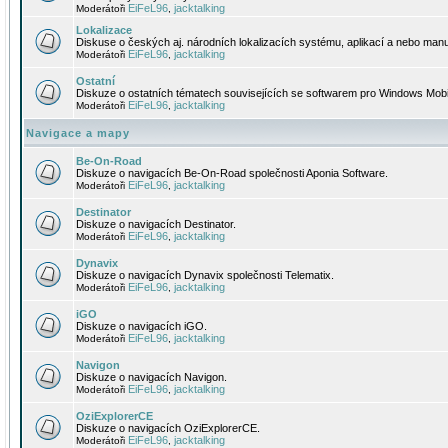
EiFeL96
jacktalking
Moderátoři
,
Lokalizace
Diskuse o českých aj. národních lokalizacích systému, aplikací a nebo manu
EiFeL96
jacktalking
Moderátoři
,
Ostatní
Diskuze o ostatních tématech souvisejících se softwarem pro Windows Mobi
EiFeL96
jacktalking
Moderátoři
,
Navigace a mapy
Be-On-Road
Diskuze o navigacích Be-On-Road společnosti Aponia Software.
EiFeL96
jacktalking
Moderátoři
,
Destinator
Diskuze o navigacích Destinator.
EiFeL96
jacktalking
Moderátoři
,
Dynavix
Diskuze o navigacích Dynavix společnosti Telematix.
EiFeL96
jacktalking
Moderátoři
,
iGO
Diskuze o navigacích iGO.
EiFeL96
jacktalking
Moderátoři
,
Navigon
Diskuze o navigacích Navigon.
EiFeL96
jacktalking
Moderátoři
,
OziExplorerCE
Diskuze o navigacích OziExplorerCE.
EiFeL96
jacktalking
Moderátoři
,