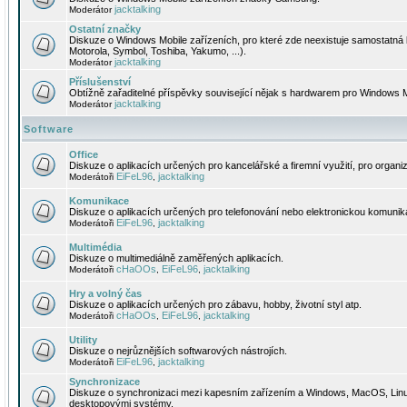
jacktalking
Moderátor
Ostatní značky
Diskuze o Windows Mobile zařízeních, pro které zde neexistuje samostatná 
Motorola, Symbol, Toshiba, Yakumo, ...).
jacktalking
Moderátor
Příslušenství
Obtížně zařaditelné příspěvky související nějak s hardwarem pro Windows M
jacktalking
Moderátor
Software
Office
Diskuze o aplikacích určených pro kancelářské a firemní využití, pro organiz
EiFeL96
jacktalking
Moderátoři
,
Komunikace
Diskuze o aplikacích určených pro telefonování nebo elektronickou komunika
EiFeL96
jacktalking
Moderátoři
,
Multimédia
Diskuze o multimediálně zaměřených aplikacích.
cHaOOs
EiFeL96
jacktalking
Moderátoři
,
,
Hry a volný čas
Diskuze o aplikacích určených pro zábavu, hobby, životní styl atp.
cHaOOs
EiFeL96
jacktalking
Moderátoři
,
,
Utility
Diskuze o nejrůznějších softwarových nástrojích.
EiFeL96
jacktalking
Moderátoři
,
Synchronizace
Diskuze o synchronizaci mezi kapesním zařízením a Windows, MacOS, Linux
desktopovými systémy.