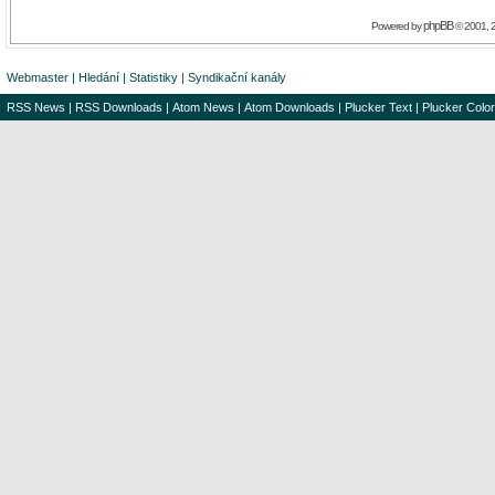
phpBB
Powered by
© 2001, 
Webmaster
|
Hledání
|
Statistiky
|
Syndikační kanály
RSS News
|
RSS Downloads
|
Atom News
|
Atom Downloads
|
Plucker Text
|
Plucker Color