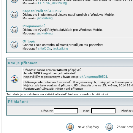
EiFeL96
jacktalking
Moderátoři
,
Kapesní zařízení & Linux
Diskuze o implementaci Linuxu na přístrojích s Windows Mobile.
jacktalking
Moderátor
Programování
Diskuze o vývojářských aktivitách pro Windows Mobile.
jacktalking
Moderátor
Offtopic
Chcete-li si s ostatními uživateli prostě jen tak popovídat...
cHaOOs
jacktalking
Moderátoři
,
Kdo je přítomen
Uživatelé zaslali celkem
148289
příspěvků.
Je zde
20322
registrovaných uživatelů.
okfungroup50501
Nejnovějším registrovaným uživatelem je
.
Celkem je zde přítomno
0
uživatelů: 0 registrovaných, 0 skrytých a 0 anonymní
Nejvíce zde bylo současně přítomno
83
uživatelů dne ne 25. květen, 2014 19:4
Registrovaní uživatelé: nikdo není přítomen
Tato data jsou založena na aktivitě uživatelů během posledních pěti minut
Přihlášení
Uživatel:
Heslo:
Přihlásit m
Nové příspěvky
Žádné nové