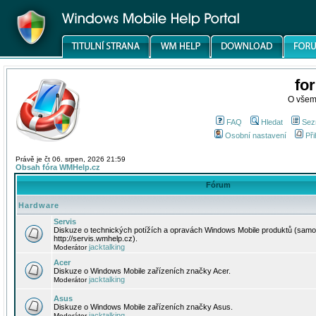
fo
O všem
FAQ
Hledat
Sez
Osobní nastavení
Při
Právě je čt 06. srpen, 2026 21:59
Obsah fóra WMHelp.cz
Fórum
Hardware
Servis
Diskuze o technických potížích a opravách Windows Mobile produktů (samo
http://servis.wmhelp.cz).
jacktalking
Moderátor
Acer
Diskuze o Windows Mobile zařízeních značky Acer.
jacktalking
Moderátor
Asus
Diskuze o Windows Mobile zařízeních značky Asus.
jacktalking
Moderátor