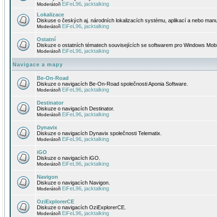
EiFeL96
jacktalking
Moderátoři
,
Lokalizace
Diskuse o českých aj. národních lokalizacích systému, aplikací a nebo manu
EiFeL96
jacktalking
Moderátoři
,
Ostatní
Diskuze o ostatních tématech souvisejících se softwarem pro Windows Mobi
EiFeL96
jacktalking
Moderátoři
,
Navigace a mapy
Be-On-Road
Diskuze o navigacích Be-On-Road společnosti Aponia Software.
EiFeL96
jacktalking
Moderátoři
,
Destinator
Diskuze o navigacích Destinator.
EiFeL96
jacktalking
Moderátoři
,
Dynavix
Diskuze o navigacích Dynavix společnosti Telematix.
EiFeL96
jacktalking
Moderátoři
,
iGO
Diskuze o navigacích iGO.
EiFeL96
jacktalking
Moderátoři
,
Navigon
Diskuze o navigacích Navigon.
EiFeL96
jacktalking
Moderátoři
,
OziExplorerCE
Diskuze o navigacích OziExplorerCE.
EiFeL96
jacktalking
Moderátoři
,