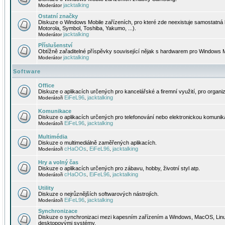
jacktalking
Moderátor
Ostatní značky
Diskuze o Windows Mobile zařízeních, pro které zde neexistuje samostatná 
Motorola, Symbol, Toshiba, Yakumo, ...).
jacktalking
Moderátor
Příslušenství
Obtížně zařaditelné příspěvky související nějak s hardwarem pro Windows M
jacktalking
Moderátor
Software
Office
Diskuze o aplikacích určených pro kancelářské a firemní využití, pro organiz
EiFeL96
jacktalking
Moderátoři
,
Komunikace
Diskuze o aplikacích určených pro telefonování nebo elektronickou komunika
EiFeL96
jacktalking
Moderátoři
,
Multimédia
Diskuze o multimediálně zaměřených aplikacích.
cHaOOs
EiFeL96
jacktalking
Moderátoři
,
,
Hry a volný čas
Diskuze o aplikacích určených pro zábavu, hobby, životní styl atp.
cHaOOs
EiFeL96
jacktalking
Moderátoři
,
,
Utility
Diskuze o nejrůznějších softwarových nástrojích.
EiFeL96
jacktalking
Moderátoři
,
Synchronizace
Diskuze o synchronizaci mezi kapesním zařízením a Windows, MacOS, Linux
desktopovými systémy.