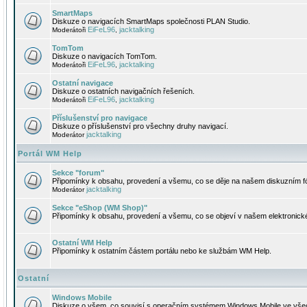
SmartMaps
Diskuze o navigacích SmartMaps společnosti PLAN Studio.
EiFeL96
jacktalking
Moderátoři
,
TomTom
Diskuze o navigacích TomTom.
EiFeL96
jacktalking
Moderátoři
,
Ostatní navigace
Diskuze o ostatních navigačních řešeních.
EiFeL96
jacktalking
Moderátoři
,
Příslušenství pro navigace
Diskuze o příslušenství pro všechny druhy navigací.
jacktalking
Moderátor
Portál WM Help
Sekce "forum"
Připomínky k obsahu, provedení a všemu, co se děje na našem diskuzním f
jacktalking
Moderátor
Sekce "eShop (WM Shop)"
Připomínky k obsahu, provedení a všemu, co se objeví v našem elektronic
Ostatní WM Help
Připomínky k ostatním částem portálu nebo ke službám WM Help.
Ostatní
Windows Mobile
Diskuze o všem, co souvisí s operačním systémem Windows Mobile ve všec