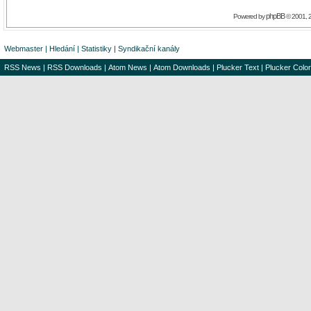
phpBB
Powered by
© 2001, 
Webmaster
|
Hledání
|
Statistiky
|
Syndikační kanály
RSS News
|
RSS Downloads
|
Atom News
|
Atom Downloads
|
Plucker Text
|
Plucker Color