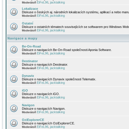
EiFeL96
jacktalking
Moderátoři
,
Lokalizace
Diskuse o českých aj. národních lokalizacích systému, aplikací a nebo manu
EiFeL96
jacktalking
Moderátoři
,
Ostatní
Diskuze o ostatních tématech souvisejících se softwarem pro Windows Mobi
EiFeL96
jacktalking
Moderátoři
,
Navigace a mapy
Be-On-Road
Diskuze o navigacích Be-On-Road společnosti Aponia Software.
EiFeL96
jacktalking
Moderátoři
,
Destinator
Diskuze o navigacích Destinator.
EiFeL96
jacktalking
Moderátoři
,
Dynavix
Diskuze o navigacích Dynavix společnosti Telematix.
EiFeL96
jacktalking
Moderátoři
,
iGO
Diskuze o navigacích iGO.
EiFeL96
jacktalking
Moderátoři
,
Navigon
Diskuze o navigacích Navigon.
EiFeL96
jacktalking
Moderátoři
,
OziExplorerCE
Diskuze o navigacích OziExplorerCE.
EiFeL96
jacktalking
Moderátoři
,