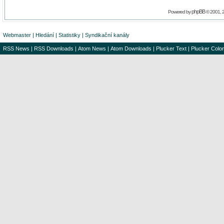
phpBB
Powered by
© 2001, 
Webmaster
|
Hledání
|
Statistiky
|
Syndikační kanály
RSS News
|
RSS Downloads
|
Atom News
|
Atom Downloads
|
Plucker Text
|
Plucker Color