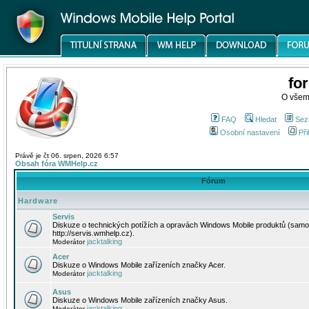
fo
O všem
FAQ
Hledat
Sez
Osobní nastavení
Při
Právě je čt 06. srpen, 2026 6:57
Obsah fóra WMHelp.cz
Fórum
Hardware
Servis
Diskuze o technických potížích a opravách Windows Mobile produktů (samo
http://servis.wmhelp.cz).
jacktalking
Moderátor
Acer
Diskuze o Windows Mobile zařízeních značky Acer.
jacktalking
Moderátor
Asus
Diskuze o Windows Mobile zařízeních značky Asus.
jacktalking
Moderátor