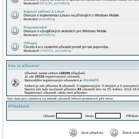
EiFeL96
jacktalking
Moderátoři
,
Kapesní zařízení & Linux
Diskuze o implementaci Linuxu na přístrojích s Windows Mobile.
jacktalking
Moderátor
Programování
Diskuze o vývojářských aktivitách pro Windows Mobile.
jacktalking
Moderátor
Offtopic
Chcete-li si s ostatními uživateli prostě jen tak popovídat...
cHaOOs
jacktalking
Moderátoři
,
Kdo je přítomen
Uživatelé zaslali celkem
148289
příspěvků.
Je zde
20316
registrovaných uživatelů.
dissdal19
Nejnovějším registrovaným uživatelem je
.
Celkem je zde přítomno
0
uživatelů: 0 registrovaných, 0 skrytých a 0 anonymní
Nejvíce zde bylo současně přítomno
83
uživatelů dne ne 25. květen, 2014 19:4
Registrovaní uživatelé: nikdo není přítomen
Tato data jsou založena na aktivitě uživatelů během posledních pěti minut
Přihlášení
Uživatel:
Heslo:
Přihlásit m
Nové příspěvky
Žádné nové