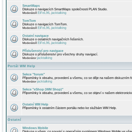
SmartMaps
Diskuze o navigacích SmartMaps společnosti PLAN Studio.
EiFeL96
jacktalking
Moderátoři
,
TomTom
Diskuze o navigacích TomTom.
EiFeL96
jacktalking
Moderátoři
,
Ostatní navigace
Diskuze o ostatních navigačních řešeních.
EiFeL96
jacktalking
Moderátoři
,
Příslušenství pro navigace
Diskuze o příslušenství pro všechny druhy navigací.
jacktalking
Moderátor
Portál WM Help
Sekce "forum"
Připomínky k obsahu, provedení a všemu, co se děje na našem diskuzním f
jacktalking
Moderátor
Sekce "eShop (WM Shop)"
Připomínky k obsahu, provedení a všemu, co se objeví v našem elektronic
Ostatní WM Help
Připomínky k ostatním částem portálu nebo ke službám WM Help.
Ostatní
Windows Mobile
Diskuze o všem, co souvisí s operačním systémem Windows Mobile ve všec