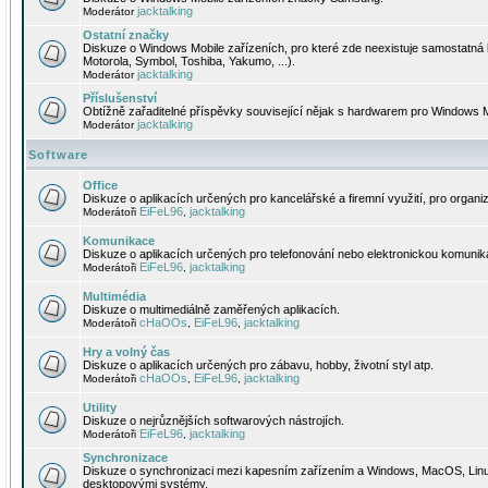
jacktalking
Moderátor
Ostatní značky
Diskuze o Windows Mobile zařízeních, pro které zde neexistuje samostatná 
Motorola, Symbol, Toshiba, Yakumo, ...).
jacktalking
Moderátor
Příslušenství
Obtížně zařaditelné příspěvky související nějak s hardwarem pro Windows M
jacktalking
Moderátor
Software
Office
Diskuze o aplikacích určených pro kancelářské a firemní využití, pro organiz
EiFeL96
jacktalking
Moderátoři
,
Komunikace
Diskuze o aplikacích určených pro telefonování nebo elektronickou komunika
EiFeL96
jacktalking
Moderátoři
,
Multimédia
Diskuze o multimediálně zaměřených aplikacích.
cHaOOs
EiFeL96
jacktalking
Moderátoři
,
,
Hry a volný čas
Diskuze o aplikacích určených pro zábavu, hobby, životní styl atp.
cHaOOs
EiFeL96
jacktalking
Moderátoři
,
,
Utility
Diskuze o nejrůznějších softwarových nástrojích.
EiFeL96
jacktalking
Moderátoři
,
Synchronizace
Diskuze o synchronizaci mezi kapesním zařízením a Windows, MacOS, Linux
desktopovými systémy.