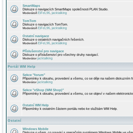
SmartMaps
Diskuze o navigacích SmartMaps společnosti PLAN Studio.
EiFeL96
jacktalking
Moderátoři
,
TomTom
Diskuze o navigacích TomTom.
EiFeL96
jacktalking
Moderátoři
,
Ostatní navigace
Diskuze o ostatních navigačních řešeních.
EiFeL96
jacktalking
Moderátoři
,
Příslušenství pro navigace
Diskuze o příslušenství pro všechny druhy navigací.
jacktalking
Moderátor
Portál WM Help
Sekce "forum"
Připomínky k obsahu, provedení a všemu, co se děje na našem diskuzním f
jacktalking
Moderátor
Sekce "eShop (WM Shop)"
Připomínky k obsahu, provedení a všemu, co se objeví v našem elektronic
Ostatní WM Help
Připomínky k ostatním částem portálu nebo ke službám WM Help.
Ostatní
Windows Mobile
Diskuze o všem, co souvisí s operačním systémem Windows Mobile ve všec