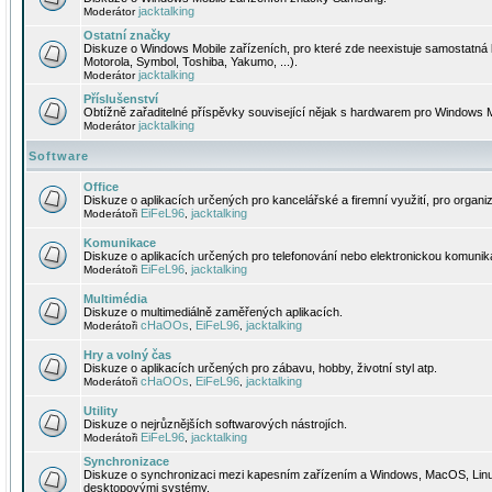
jacktalking
Moderátor
Ostatní značky
Diskuze o Windows Mobile zařízeních, pro které zde neexistuje samostatná 
Motorola, Symbol, Toshiba, Yakumo, ...).
jacktalking
Moderátor
Příslušenství
Obtížně zařaditelné příspěvky související nějak s hardwarem pro Windows M
jacktalking
Moderátor
Software
Office
Diskuze o aplikacích určených pro kancelářské a firemní využití, pro organiz
EiFeL96
jacktalking
Moderátoři
,
Komunikace
Diskuze o aplikacích určených pro telefonování nebo elektronickou komunika
EiFeL96
jacktalking
Moderátoři
,
Multimédia
Diskuze o multimediálně zaměřených aplikacích.
cHaOOs
EiFeL96
jacktalking
Moderátoři
,
,
Hry a volný čas
Diskuze o aplikacích určených pro zábavu, hobby, životní styl atp.
cHaOOs
EiFeL96
jacktalking
Moderátoři
,
,
Utility
Diskuze o nejrůznějších softwarových nástrojích.
EiFeL96
jacktalking
Moderátoři
,
Synchronizace
Diskuze o synchronizaci mezi kapesním zařízením a Windows, MacOS, Linux
desktopovými systémy.