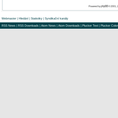
phpBB
Powered by
© 2001, 
Webmaster
|
Hledání
|
Statistiky
|
Syndikační kanály
RSS News
|
RSS Downloads
|
Atom News
|
Atom Downloads
|
Plucker Text
|
Plucker Color