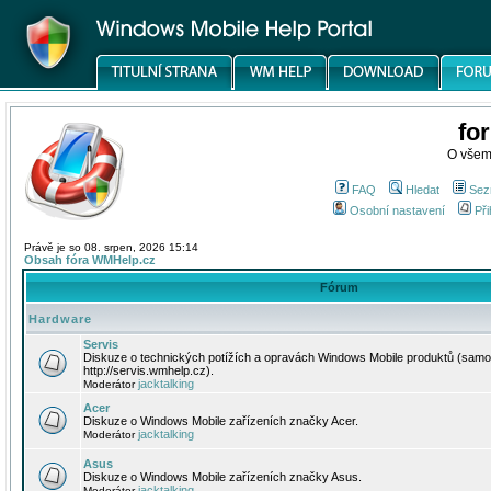
fo
O všem
FAQ
Hledat
Sez
Osobní nastavení
Při
Právě je so 08. srpen, 2026 15:14
Obsah fóra WMHelp.cz
Fórum
Hardware
Servis
Diskuze o technických potížích a opravách Windows Mobile produktů (samo
http://servis.wmhelp.cz).
jacktalking
Moderátor
Acer
Diskuze o Windows Mobile zařízeních značky Acer.
jacktalking
Moderátor
Asus
Diskuze o Windows Mobile zařízeních značky Asus.
jacktalking
Moderátor