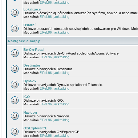
EiFeL96
jacktalking
Moderátoři
,
Lokalizace
Diskuse o českých aj. národních lokalizacích systému, aplikací a nebo manu
EiFeL96
jacktalking
Moderátoři
,
Ostatní
Diskuze o ostatních tématech souvisejících se softwarem pro Windows Mobi
EiFeL96
jacktalking
Moderátoři
,
Navigace a mapy
Be-On-Road
Diskuze o navigacích Be-On-Road společnosti Aponia Software.
EiFeL96
jacktalking
Moderátoři
,
Destinator
Diskuze o navigacích Destinator.
EiFeL96
jacktalking
Moderátoři
,
Dynavix
Diskuze o navigacích Dynavix společnosti Telematix.
EiFeL96
jacktalking
Moderátoři
,
iGO
Diskuze o navigacích iGO.
EiFeL96
jacktalking
Moderátoři
,
Navigon
Diskuze o navigacích Navigon.
EiFeL96
jacktalking
Moderátoři
,
OziExplorerCE
Diskuze o navigacích OziExplorerCE.
EiFeL96
jacktalking
Moderátoři
,