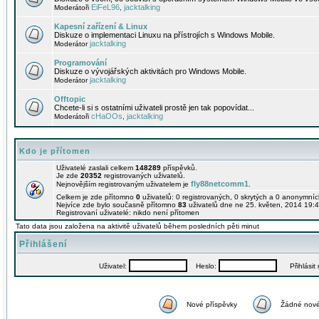
EiFeL96
jacktalking
Moderátoři
,
Kapesní zařízení & Linux
Diskuze o implementaci Linuxu na přístrojích s Windows Mobile.
jacktalking
Moderátor
Programování
Diskuze o vývojářských aktivitách pro Windows Mobile.
jacktalking
Moderátor
Offtopic
Chcete-li si s ostatními uživateli prostě jen tak popovídat...
cHaOOs
jacktalking
Moderátoři
,
Kdo je přítomen
Uživatelé zaslali celkem
148289
příspěvků.
Je zde
20352
registrovaných uživatelů.
fly88netcomm1
Nejnovějším registrovaným uživatelem je
.
Celkem je zde přítomno
0
uživatelů: 0 registrovaných, 0 skrytých a 0 anonymní
Nejvíce zde bylo současně přítomno
83
uživatelů dne ne 25. květen, 2014 19:4
Registrovaní uživatelé: nikdo není přítomen
Tato data jsou založena na aktivitě uživatelů během posledních pěti minut
Přihlášení
Uživatel:
Heslo:
Přihlásit m
Nové příspěvky
Žádné nové