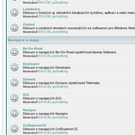
EiFeL96
jacktalking
Moderátoři
,
Lokalizace
Diskuse o českých aj. národních lokalizacích systému, aplikací a nebo manu
EiFeL96
jacktalking
Moderátoři
,
Ostatní
Diskuze o ostatních tématech souvisejících se softwarem pro Windows Mobi
EiFeL96
jacktalking
Moderátoři
,
Navigace a mapy
Be-On-Road
Diskuze o navigacích Be-On-Road společnosti Aponia Software.
EiFeL96
jacktalking
Moderátoři
,
Destinator
Diskuze o navigacích Destinator.
EiFeL96
jacktalking
Moderátoři
,
Dynavix
Diskuze o navigacích Dynavix společnosti Telematix.
EiFeL96
jacktalking
Moderátoři
,
iGO
Diskuze o navigacích iGO.
EiFeL96
jacktalking
Moderátoři
,
Navigon
Diskuze o navigacích Navigon.
EiFeL96
jacktalking
Moderátoři
,
OziExplorerCE
Diskuze o navigacích OziExplorerCE.
EiFeL96
jacktalking
Moderátoři
,