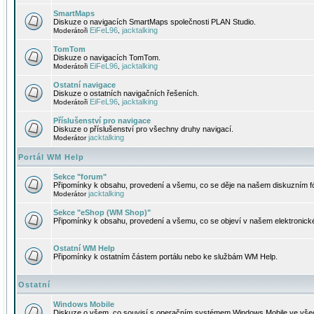
SmartMaps
Diskuze o navigacích SmartMaps společnosti PLAN Studio.
EiFeL96
jacktalking
Moderátoři
,
TomTom
Diskuze o navigacích TomTom.
EiFeL96
jacktalking
Moderátoři
,
Ostatní navigace
Diskuze o ostatních navigačních řešeních.
EiFeL96
jacktalking
Moderátoři
,
Příslušenství pro navigace
Diskuze o příslušenství pro všechny druhy navigací.
jacktalking
Moderátor
Portál WM Help
Sekce "forum"
Připomínky k obsahu, provedení a všemu, co se děje na našem diskuzním f
jacktalking
Moderátor
Sekce "eShop (WM Shop)"
Připomínky k obsahu, provedení a všemu, co se objeví v našem elektronic
Ostatní WM Help
Připomínky k ostatním částem portálu nebo ke službám WM Help.
Ostatní
Windows Mobile
Diskuze o všem, co souvisí s operačním systémem Windows Mobile ve všec