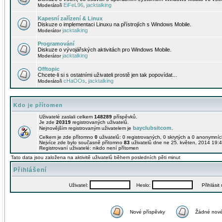
EiFeL96
jacktalking
Moderátoři
,
Kapesní zařízení & Linux
Diskuze o implementaci Linuxu na přístrojích s Windows Mobile.
jacktalking
Moderátor
Programování
Diskuze o vývojářských aktivitách pro Windows Mobile.
jacktalking
Moderátor
Offtopic
Chcete-li si s ostatními uživateli prostě jen tak popovídat...
cHaOOs
jacktalking
Moderátoři
,
Kdo je přítomen
Uživatelé zaslali celkem
148289
příspěvků.
Je zde
20319
registrovaných uživatelů.
bayclubsitcom
Nejnovějším registrovaným uživatelem je
.
Celkem je zde přítomno
0
uživatelů: 0 registrovaných, 0 skrytých a 0 anonymní
Nejvíce zde bylo současně přítomno
83
uživatelů dne ne 25. květen, 2014 19:4
Registrovaní uživatelé: nikdo není přítomen
Tato data jsou založena na aktivitě uživatelů během posledních pěti minut
Přihlášení
Uživatel:
Heslo:
Přihlásit m
Nové příspěvky
Žádné nové