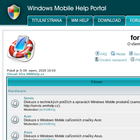
fo
O všem
FAQ
Hledat
Sez
Osobní nastavení
Při
Právě je čt 06. srpen, 2026 16:03
Obsah fóra WMHelp.cz
Fórum
Hardware
Servis
Diskuze o technických potížích a opravách Windows Mobile produktů (samo
http://servis.wmhelp.cz).
jacktalking
Moderátor
Acer
Diskuze o Windows Mobile zařízeních značky Acer.
jacktalking
Moderátor
Asus
Diskuze o Windows Mobile zařízeních značky Asus.
jacktalking
Moderátor