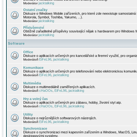
jacktalking
Moderátor
Ostatní značky
Diskuze o Windows Mobile zařízeních, pro které zde neexistuje samostatná 
Motorola, Symbol, Toshiba, Yakumo, ...).
jacktalking
Moderátor
Příslušenství
Obtížně zařaditelné příspěvky související nějak s hardwarem pro Windows M
jacktalking
Moderátor
Software
Office
Diskuze o aplikacích určených pro kancelářské a firemní využití, pro organiz
EiFeL96
jacktalking
Moderátoři
,
Komunikace
Diskuze o aplikacích určených pro telefonování nebo elektronickou komunika
EiFeL96
jacktalking
Moderátoři
,
Multimédia
Diskuze o multimediálně zaměřených aplikacích.
cHaOOs
EiFeL96
jacktalking
Moderátoři
,
,
Hry a volný čas
Diskuze o aplikacích určených pro zábavu, hobby, životní styl atp.
cHaOOs
EiFeL96
jacktalking
Moderátoři
,
,
Utility
Diskuze o nejrůznějších softwarových nástrojích.
EiFeL96
jacktalking
Moderátoři
,
Synchronizace
Diskuze o synchronizaci mezi kapesním zařízením a Windows, MacOS, Linux
desktopovými systémy.