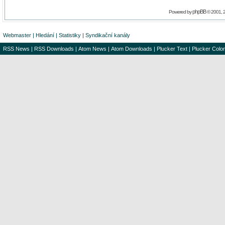
phpBB
Powered by
© 2001, 
Webmaster
|
Hledání
|
Statistiky
|
Syndikační kanály
RSS News
|
RSS Downloads
|
Atom News
|
Atom Downloads
|
Plucker Text
|
Plucker Color