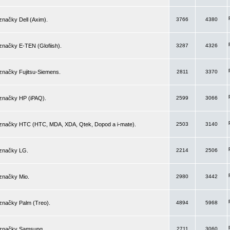
značky Dell (Axim).
3766
4380
značky E-TEN (Glofiish).
3287
4326
značky Fujitsu-Siemens.
2811
3370
 značky HP (iPAQ).
2599
3066
 značky HTC (HTC, MDA, XDA, Qtek, Dopod a i-mate).
2503
3140
 značky LG.
2214
2506
značky Mio.
2980
3442
značky Palm (Treo).
4894
5968
 značky Samsung.
2711
3060