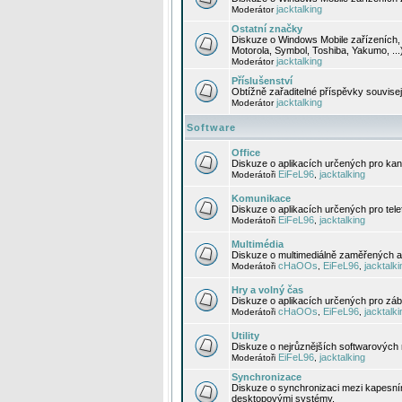
jacktalking
Moderátor
Ostatní značky
Diskuze o Windows Mobile zařízeních, 
Motorola, Symbol, Toshiba, Yakumo, ...
jacktalking
Moderátor
Příslušenství
Obtížně zařaditelné příspěvky souvise
jacktalking
Moderátor
Software
Office
Diskuze o aplikacích určených pro kanc
EiFeL96
jacktalking
Moderátoři
,
Komunikace
Diskuze o aplikacích určených pro tel
EiFeL96
jacktalking
Moderátoři
,
Multimédia
Diskuze o multimediálně zaměřených ap
cHaOOs
EiFeL96
jacktalki
Moderátoři
,
,
Hry a volný čas
Diskuze o aplikacích určených pro zába
cHaOOs
EiFeL96
jacktalki
Moderátoři
,
,
Utility
Diskuze o nejrůznějších softwarových n
EiFeL96
jacktalking
Moderátoři
,
Synchronizace
Diskuze o synchronizaci mezi kapesní
desktopovými systémy.