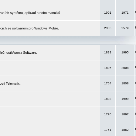
izacích systému, aplikací a nebo manuálů.
1901
1971
ících se softwarem pro Windows Mobile.
2335
2579
ečnosti Aponia Software.
1893
1995
1806
2008
sti Telematix.
1764
1808
1898
1999
1770
1897
1751
1862