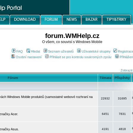
forum.WMHelp.cz
O všem, co souvisí s Windows Mobile
FAQ
Hledat
Seznam uživatelů
Uživatelské skupiny
Registrac
Osobní nastavení
Přihlásit se pro kontrolu soukromých zpráv
Přihlášen
Zobrazit
Fórum
Témata
Příspěvky
avách Windows Mobile produktů (samostatné webové rozhraní na
22932
31695
značky Acer.
6451
7831
 značky Asus.
4191
4818