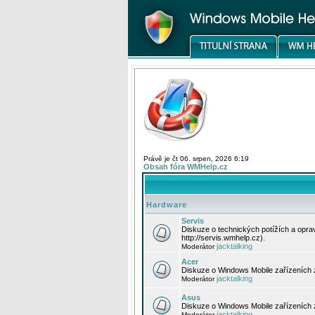
Právě je čt 06. srpen, 2026 6:19
Obsah fóra WMHelp.cz
Hardware
Servis
Diskuze o technických potížích a opr
http://servis.wmhelp.cz).
jacktalking
Moderátor
Acer
Diskuze o Windows Mobile zařízeních 
jacktalking
Moderátor
Asus
Diskuze o Windows Mobile zařízeních
jacktalking
Moderátor