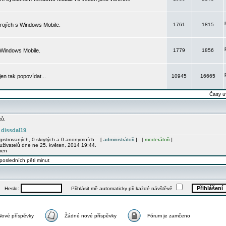
rojích s Windows Mobile.
1761
1815
 Windows Mobile.
1779
1856
 jen tak popovídat...
10945
16665
Časy u
ků.
dissdal19
e
.
egistrovaných, 0 skrytých a 0 anonymních. [
administrátoři
] [
moderátoři
]
uživatelů dne ne 25. květen, 2014 19:44.
men
posledních pěti minut
Heslo:
Přihlásit mě automaticky při každé návštěvě
Nové příspěvky
Žádné nové příspěvky
Fórum je zamčeno