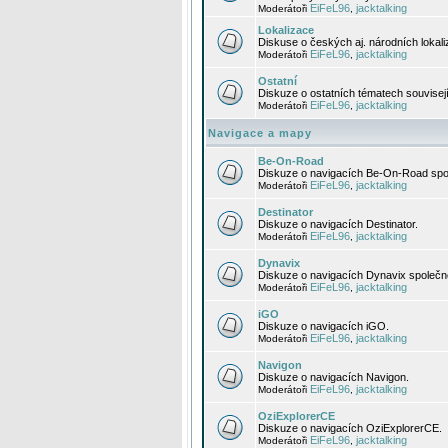
EiFeL96
jacktalking
Moderátoři
,
Lokalizace
Diskuse o českých aj. národních lokal
EiFeL96
jacktalking
Moderátoři
,
Ostatní
Diskuze o ostatních tématech souvisej
EiFeL96
jacktalking
Moderátoři
,
Navigace a mapy
Be-On-Road
Diskuze o navigacích Be-On-Road spol
EiFeL96
jacktalking
Moderátoři
,
Destinator
Diskuze o navigacích Destinator.
EiFeL96
jacktalking
Moderátoři
,
Dynavix
Diskuze o navigacích Dynavix společno
EiFeL96
jacktalking
Moderátoři
,
iGO
Diskuze o navigacích iGO.
EiFeL96
jacktalking
Moderátoři
,
Navigon
Diskuze o navigacích Navigon.
EiFeL96
jacktalking
Moderátoři
,
OziExplorerCE
Diskuze o navigacích OziExplorerCE.
EiFeL96
jacktalking
Moderátoři
,