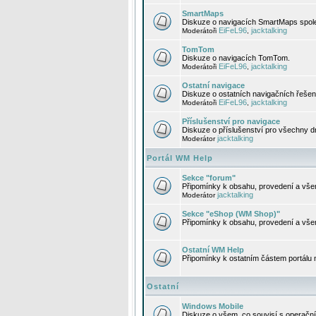
SmartMaps
Diskuze o navigacích SmartMaps spole
EiFeL96
jacktalking
Moderátoři
,
TomTom
Diskuze o navigacích TomTom.
EiFeL96
jacktalking
Moderátoři
,
Ostatní navigace
Diskuze o ostatních navigačních řešen
EiFeL96
jacktalking
Moderátoři
,
Příslušenství pro navigace
Diskuze o příslušenství pro všechny d
jacktalking
Moderátor
Portál WM Help
Sekce "forum"
Připomínky k obsahu, provedení a vše
jacktalking
Moderátor
Sekce "eShop (WM Shop)"
Připomínky k obsahu, provedení a vše
Ostatní WM Help
Připomínky k ostatním částem portálu
Ostatní
Windows Mobile
Diskuze o všem, co souvisí s operačn