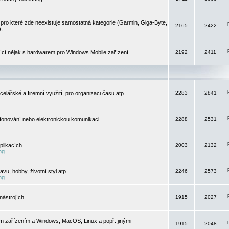
pro které zde neexistuje samostatná kategorie (Garmin, Giga-Byte,
2165
2422
).
jící nějak s hardwarem pro Windows Mobile zařízení.
2192
2411
elářské a firemní využití, pro organizaci času atp.
2283
2841
efonování nebo elektronickou komunikaci.
2288
2531
likacích.
2003
2132
ng
vu, hobby, životní styl atp.
2246
2573
ng
ástrojích.
1915
2027
m zařízením a Windows, MacOS, Linux a popř. jinými
1915
2048