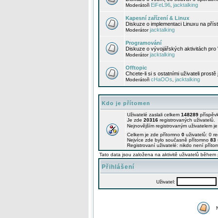
EiFeL96
jacktalking
Moderátoři
,
Kapesní zařízení & Linux
Diskuze o implementaci Linuxu na příst
jacktalking
Moderátor
Programování
Diskuze o vývojářských aktivitách pro
jacktalking
Moderátor
Offtopic
Chcete-li si s ostatními uživateli prostě
cHaOOs
jacktalking
Moderátoři
,
Kdo je přítomen
Uživatelé zaslali celkem
148289
příspěv
Je zde
20316
registrovaných uživatelů.
Nejnovějším registrovaným uživatelem j
Celkem je zde přítomno
0
uživatelů: 0 r
Nejvíce zde bylo současně přítomno
83
Registrovaní uživatelé: nikdo není příto
Tato data jsou založena na aktivitě uživatelů během 
Přihlášení
Uživatel: