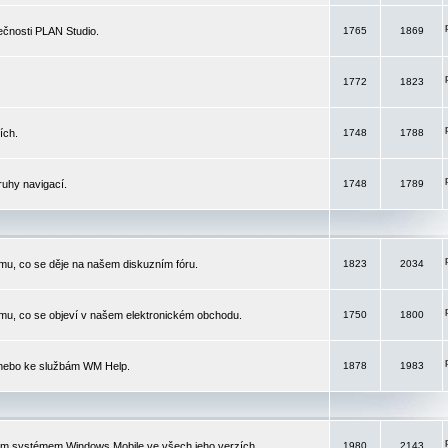
čnosti PLAN Studio.
1765
1869
1772
1823
ích.
1748
1788
ruhy navigací.
1748
1789
mu, co se děje na našem diskuzním fóru.
1823
2034
mu, co se objeví v našem elektronickém obchodu.
1750
1800
 nebo ke službám WM Help.
1878
1983
ím systémem Windows Mobile ve všech jeho verzích.
1980
2143