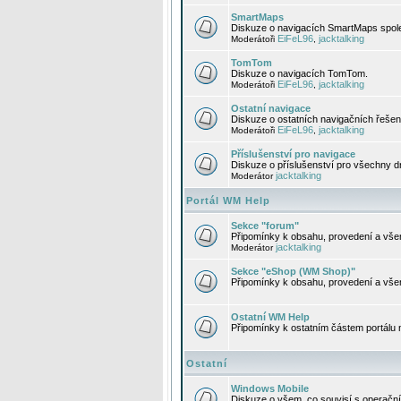
SmartMaps
Diskuze o navigacích SmartMaps spole
EiFeL96
jacktalking
Moderátoři
,
TomTom
Diskuze o navigacích TomTom.
EiFeL96
jacktalking
Moderátoři
,
Ostatní navigace
Diskuze o ostatních navigačních řešen
EiFeL96
jacktalking
Moderátoři
,
Příslušenství pro navigace
Diskuze o příslušenství pro všechny d
jacktalking
Moderátor
Portál WM Help
Sekce "forum"
Připomínky k obsahu, provedení a vše
jacktalking
Moderátor
Sekce "eShop (WM Shop)"
Připomínky k obsahu, provedení a vše
Ostatní WM Help
Připomínky k ostatním částem portálu
Ostatní
Windows Mobile
Diskuze o všem, co souvisí s operačn