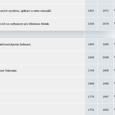
izacích systému, aplikací a nebo manuálů.
1901
1971
ících se softwarem pro Windows Mobile.
2335
2579
ečnosti Aponia Software.
1893
1995
1806
2008
sti Telematix.
1764
1808
1898
1999
1770
1897
1751
1862