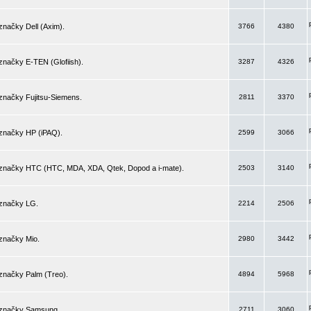
značky Dell (Axim).
3766
4380
značky E-TEN (Glofiish).
3287
4326
značky Fujitsu-Siemens.
2811
3370
 značky HP (iPAQ).
2599
3066
 značky HTC (HTC, MDA, XDA, Qtek, Dopod a i-mate).
2503
3140
 značky LG.
2214
2506
značky Mio.
2980
3442
značky Palm (Treo).
4894
5968
 značky Samsung.
2711
3060