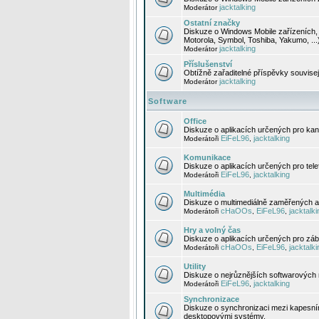
jacktalking
Moderátor
Ostatní značky
Diskuze o Windows Mobile zařízeních, 
Motorola, Symbol, Toshiba, Yakumo, ...
jacktalking
Moderátor
Příslušenství
Obtížně zařaditelné příspěvky souvise
jacktalking
Moderátor
Software
Office
Diskuze o aplikacích určených pro kanc
EiFeL96
jacktalking
Moderátoři
,
Komunikace
Diskuze o aplikacích určených pro tel
EiFeL96
jacktalking
Moderátoři
,
Multimédia
Diskuze o multimediálně zaměřených ap
cHaOOs
EiFeL96
jacktalki
Moderátoři
,
,
Hry a volný čas
Diskuze o aplikacích určených pro zába
cHaOOs
EiFeL96
jacktalki
Moderátoři
,
,
Utility
Diskuze o nejrůznějších softwarových n
EiFeL96
jacktalking
Moderátoři
,
Synchronizace
Diskuze o synchronizaci mezi kapesní
desktopovými systémy.