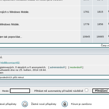
rojích s Windows Mobile.
1761
1815
 Windows Mobile.
1779
1856
 jen tak popovídat...
10945
16665
Časy u
ků.
hb88contact02
e
.
egistrovaných, 0 skrytých a 0 anonymních. [
administrátoři
] [
moderátoři
]
uživatelů dne ne 25. květen, 2014 19:44.
men
posledních pěti minut
Heslo:
Přihlásit mě automaticky při každé návštěvě
Nové příspěvky
Žádné nové příspěvky
Fórum je zamčeno