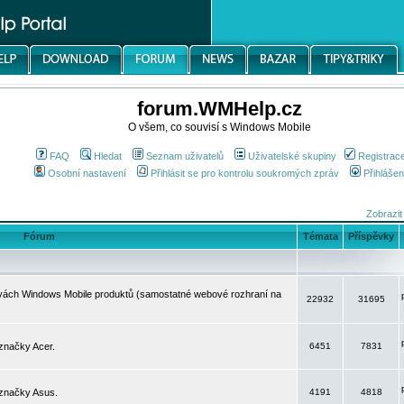
forum.WMHelp.cz
O všem, co souvisí s Windows Mobile
FAQ
Hledat
Seznam uživatelů
Uživatelské skupiny
Registrac
Osobní nastavení
Přihlásit se pro kontrolu soukromých zpráv
Přihlášen
Zobrazit
Fórum
Témata
Příspěvky
avách Windows Mobile produktů (samostatné webové rozhraní na
22932
31695
značky Acer.
6451
7831
 značky Asus.
4191
4818