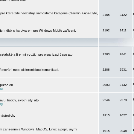
pro které zde neexistuje samostatná kategorie (Garmin, Giga-Byte,
2165
2422
).
jící nějak s hardwarem pro Windows Mobile zařízení.
2192
2411
elářské a firemní využití, pro organizaci času atp.
2283
2841
efonování nebo elektronickou komunikaci.
2288
2531
likacích.
2003
2132
ng
vu, hobby, životní styl atp.
2246
2573
ng
ástrojích.
1915
2027
m zařízením a Windows, MacOS, Linux a popř. jinými
1915
2048