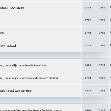
čnosti PLAN Studio.
1765
1869
1772
1823
ích.
1748
1788
ruhy navigací.
1748
1789
mu, co se děje na našem diskuzním fóru.
1823
2034
mu, co se objeví v našem elektronickém obchodu.
1750
1800
 nebo ke službám WM Help.
1878
1983
ím systémem Windows Mobile ve všech jeho verzích.
1980
2143