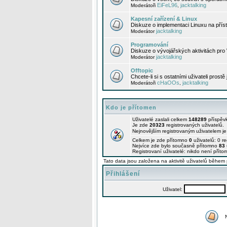
EiFeL96
jacktalking
Moderátoři
,
Kapesní zařízení & Linux
Diskuze o implementaci Linuxu na příst
jacktalking
Moderátor
Programování
Diskuze o vývojářských aktivitách pro
jacktalking
Moderátor
Offtopic
Chcete-li si s ostatními uživateli prostě
cHaOOs
jacktalking
Moderátoři
,
Kdo je přítomen
Uživatelé zaslali celkem
148289
příspěv
Je zde
20323
registrovaných uživatelů.
Nejnovějším registrovaným uživatelem j
Celkem je zde přítomno
0
uživatelů: 0 r
Nejvíce zde bylo současně přítomno
83
Registrovaní uživatelé: nikdo není příto
Tato data jsou založena na aktivitě uživatelů během 
Přihlášení
Uživatel: