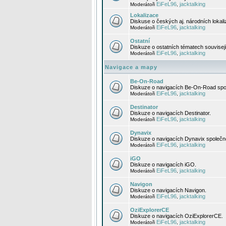
EiFeL96
jacktalking
Moderátoři
,
Lokalizace
Diskuse o českých aj. národních lokal
EiFeL96
jacktalking
Moderátoři
,
Ostatní
Diskuze o ostatních tématech souvisej
EiFeL96
jacktalking
Moderátoři
,
Navigace a mapy
Be-On-Road
Diskuze o navigacích Be-On-Road spol
EiFeL96
jacktalking
Moderátoři
,
Destinator
Diskuze o navigacích Destinator.
EiFeL96
jacktalking
Moderátoři
,
Dynavix
Diskuze o navigacích Dynavix společno
EiFeL96
jacktalking
Moderátoři
,
iGO
Diskuze o navigacích iGO.
EiFeL96
jacktalking
Moderátoři
,
Navigon
Diskuze o navigacích Navigon.
EiFeL96
jacktalking
Moderátoři
,
OziExplorerCE
Diskuze o navigacích OziExplorerCE.
EiFeL96
jacktalking
Moderátoři
,