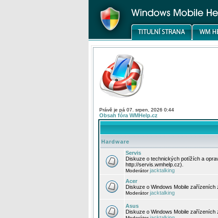
Právě je pá 07. srpen, 2026 0:44
Obsah fóra WMHelp.cz
Hardware
Servis
Diskuze o technických potížích a opr
http://servis.wmhelp.cz).
jacktalking
Moderátor
Acer
Diskuze o Windows Mobile zařízeních 
jacktalking
Moderátor
Asus
Diskuze o Windows Mobile zařízeních
jacktalking
Moderátor