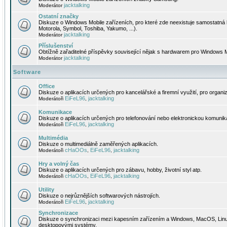
jacktalking
Moderátor
Ostatní značky
Diskuze o Windows Mobile zařízeních, pro které zde neexistuje samostatná 
Motorola, Symbol, Toshiba, Yakumo, ...).
jacktalking
Moderátor
Příslušenství
Obtížně zařaditelné příspěvky související nějak s hardwarem pro Windows M
jacktalking
Moderátor
Software
Office
Diskuze o aplikacích určených pro kancelářské a firemní využití, pro organiz
EiFeL96
jacktalking
Moderátoři
,
Komunikace
Diskuze o aplikacích určených pro telefonování nebo elektronickou komunika
EiFeL96
jacktalking
Moderátoři
,
Multimédia
Diskuze o multimediálně zaměřených aplikacích.
cHaOOs
EiFeL96
jacktalking
Moderátoři
,
,
Hry a volný čas
Diskuze o aplikacích určených pro zábavu, hobby, životní styl atp.
cHaOOs
EiFeL96
jacktalking
Moderátoři
,
,
Utility
Diskuze o nejrůznějších softwarových nástrojích.
EiFeL96
jacktalking
Moderátoři
,
Synchronizace
Diskuze o synchronizaci mezi kapesním zařízením a Windows, MacOS, Linux
desktopovými systémy.