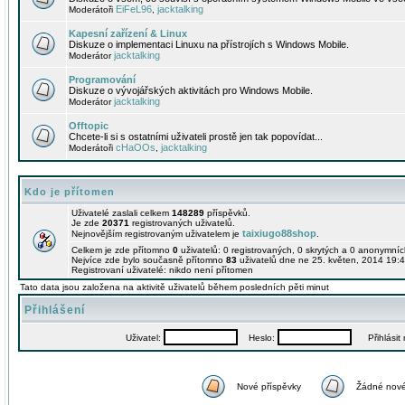
EiFeL96
jacktalking
Moderátoři
,
Kapesní zařízení & Linux
Diskuze o implementaci Linuxu na přístrojích s Windows Mobile.
jacktalking
Moderátor
Programování
Diskuze o vývojářských aktivitách pro Windows Mobile.
jacktalking
Moderátor
Offtopic
Chcete-li si s ostatními uživateli prostě jen tak popovídat...
cHaOOs
jacktalking
Moderátoři
,
Kdo je přítomen
Uživatelé zaslali celkem
148289
příspěvků.
Je zde
20371
registrovaných uživatelů.
taixiugo88shop
Nejnovějším registrovaným uživatelem je
.
Celkem je zde přítomno
0
uživatelů: 0 registrovaných, 0 skrytých a 0 anonymní
Nejvíce zde bylo současně přítomno
83
uživatelů dne ne 25. květen, 2014 19:4
Registrovaní uživatelé: nikdo není přítomen
Tato data jsou založena na aktivitě uživatelů během posledních pěti minut
Přihlášení
Uživatel:
Heslo:
Přihlásit m
Nové příspěvky
Žádné nové