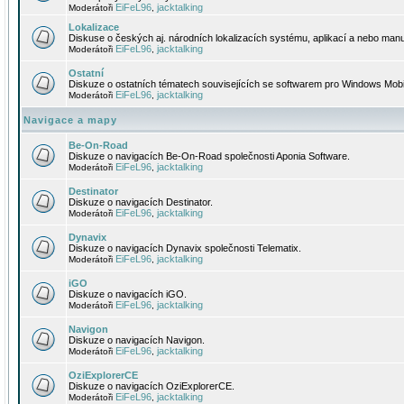
EiFeL96
jacktalking
Moderátoři
,
Lokalizace
Diskuse o českých aj. národních lokalizacích systému, aplikací a nebo manu
EiFeL96
jacktalking
Moderátoři
,
Ostatní
Diskuze o ostatních tématech souvisejících se softwarem pro Windows Mobi
EiFeL96
jacktalking
Moderátoři
,
Navigace a mapy
Be-On-Road
Diskuze o navigacích Be-On-Road společnosti Aponia Software.
EiFeL96
jacktalking
Moderátoři
,
Destinator
Diskuze o navigacích Destinator.
EiFeL96
jacktalking
Moderátoři
,
Dynavix
Diskuze o navigacích Dynavix společnosti Telematix.
EiFeL96
jacktalking
Moderátoři
,
iGO
Diskuze o navigacích iGO.
EiFeL96
jacktalking
Moderátoři
,
Navigon
Diskuze o navigacích Navigon.
EiFeL96
jacktalking
Moderátoři
,
OziExplorerCE
Diskuze o navigacích OziExplorerCE.
EiFeL96
jacktalking
Moderátoři
,