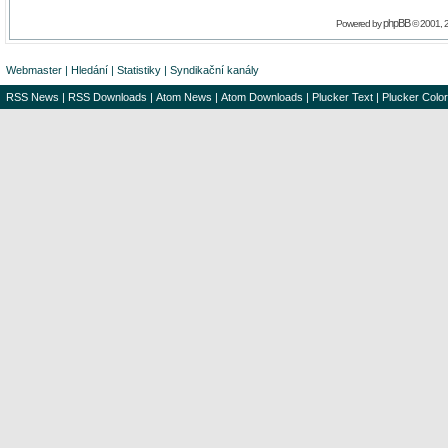
phpBB
Powered by
© 2001, 
Webmaster
|
Hledání
|
Statistiky
|
Syndikační kanály
RSS News
|
RSS Downloads
|
Atom News
|
Atom Downloads
|
Plucker Text
|
Plucker Color