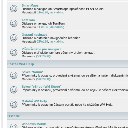
SmartMaps
Diskuze o navigacích SmartMaps společnosti PLAN Studio.
EiFeL96
jacktalking
Moderátoři
,
TomTom
Diskuze o navigacích TomTom.
EiFeL96
jacktalking
Moderátoři
,
Ostatní navigace
Diskuze o ostatních navigačních řešeních.
EiFeL96
jacktalking
Moderátoři
,
Příslušenství pro navigace
Diskuze o příslušenství pro všechny druhy navigací.
jacktalking
Moderátor
Portál WM Help
Sekce "forum"
Připomínky k obsahu, provedení a všemu, co se děje na našem diskuzním f
jacktalking
Moderátor
Sekce "eShop (WM Shop)"
Připomínky k obsahu, provedení a všemu, co se objeví v našem elektronic
Ostatní WM Help
Připomínky k ostatním částem portálu nebo ke službám WM Help.
Ostatní
Windows Mobile
Diskuze o všem, co souvisí s operačním systémem Windows Mobile ve všec