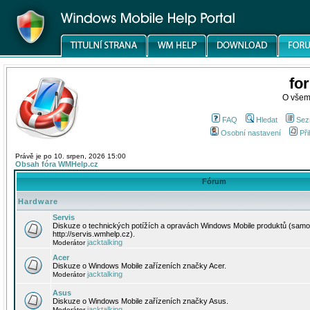
fo
O všem
FAQ
Hledat
Sez
Osobní nastavení
Při
Právě je po 10. srpen, 2026 15:00
Obsah fóra WMHelp.cz
Fórum
Hardware
Servis
Diskuze o technických potížích a opravách Windows Mobile produktů (samo
http://servis.wmhelp.cz).
jacktalking
Moderátor
Acer
Diskuze o Windows Mobile zařízeních značky Acer.
jacktalking
Moderátor
Asus
Diskuze o Windows Mobile zařízeních značky Asus.
jacktalking
Moderátor