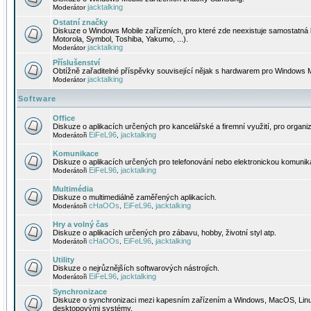
jacktalking
Moderátor
Ostatní značky
Diskuze o Windows Mobile zařízeních, pro které zde neexistuje samostatná 
Motorola, Symbol, Toshiba, Yakumo, ...).
jacktalking
Moderátor
Příslušenství
Obtížně zařaditelné příspěvky související nějak s hardwarem pro Windows M
jacktalking
Moderátor
Software
Office
Diskuze o aplikacích určených pro kancelářské a firemní využití, pro organiz
EiFeL96
jacktalking
Moderátoři
,
Komunikace
Diskuze o aplikacích určených pro telefonování nebo elektronickou komunika
EiFeL96
jacktalking
Moderátoři
,
Multimédia
Diskuze o multimediálně zaměřených aplikacích.
cHaOOs
EiFeL96
jacktalking
Moderátoři
,
,
Hry a volný čas
Diskuze o aplikacích určených pro zábavu, hobby, životní styl atp.
cHaOOs
EiFeL96
jacktalking
Moderátoři
,
,
Utility
Diskuze o nejrůznějších softwarových nástrojích.
EiFeL96
jacktalking
Moderátoři
,
Synchronizace
Diskuze o synchronizaci mezi kapesním zařízením a Windows, MacOS, Linux
desktopovými systémy.