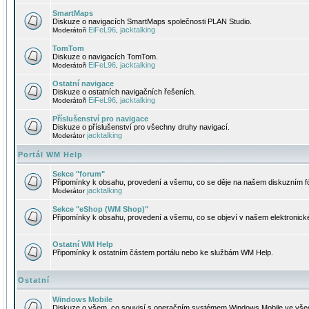
SmartMaps
Diskuze o navigacích SmartMaps společnosti PLAN Studio.
EiFeL96
jacktalking
Moderátoři
,
TomTom
Diskuze o navigacích TomTom.
EiFeL96
jacktalking
Moderátoři
,
Ostatní navigace
Diskuze o ostatních navigačních řešeních.
EiFeL96
jacktalking
Moderátoři
,
Příslušenství pro navigace
Diskuze o příslušenství pro všechny druhy navigací.
jacktalking
Moderátor
Portál WM Help
Sekce "forum"
Připomínky k obsahu, provedení a všemu, co se děje na našem diskuzním f
jacktalking
Moderátor
Sekce "eShop (WM Shop)"
Připomínky k obsahu, provedení a všemu, co se objeví v našem elektronic
Ostatní WM Help
Připomínky k ostatním částem portálu nebo ke službám WM Help.
Ostatní
Windows Mobile
Diskuze o všem, co souvisí s operačním systémem Windows Mobile ve všec