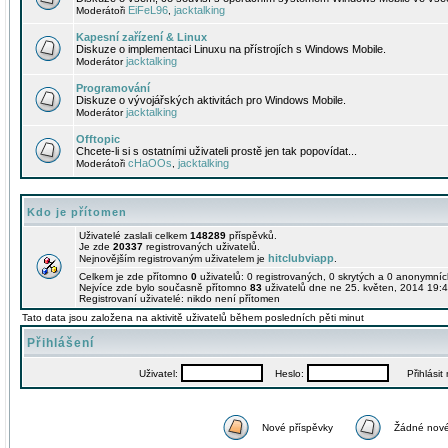
EiFeL96
jacktalking
Moderátoři
,
Kapesní zařízení & Linux
Diskuze o implementaci Linuxu na přístrojích s Windows Mobile.
jacktalking
Moderátor
Programování
Diskuze o vývojářských aktivitách pro Windows Mobile.
jacktalking
Moderátor
Offtopic
Chcete-li si s ostatními uživateli prostě jen tak popovídat...
cHaOOs
jacktalking
Moderátoři
,
Kdo je přítomen
Uživatelé zaslali celkem
148289
příspěvků.
Je zde
20337
registrovaných uživatelů.
hitclubviapp
Nejnovějším registrovaným uživatelem je
.
Celkem je zde přítomno
0
uživatelů: 0 registrovaných, 0 skrytých a 0 anonymní
Nejvíce zde bylo současně přítomno
83
uživatelů dne ne 25. květen, 2014 19:4
Registrovaní uživatelé: nikdo není přítomen
Tato data jsou založena na aktivitě uživatelů během posledních pěti minut
Přihlášení
Uživatel:
Heslo:
Přihlásit m
Nové příspěvky
Žádné nové