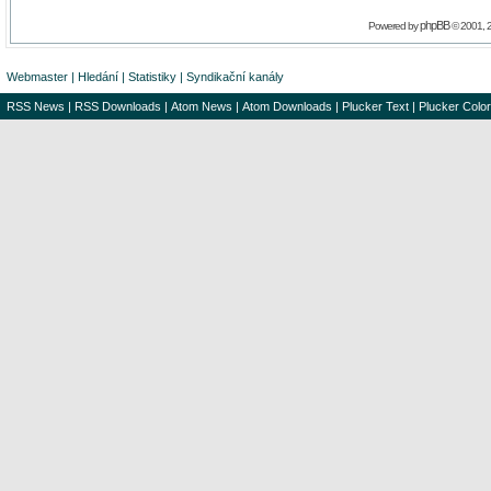
phpBB
Powered by
© 2001, 
Webmaster
|
Hledání
|
Statistiky
|
Syndikační kanály
RSS News
|
RSS Downloads
|
Atom News
|
Atom Downloads
|
Plucker Text
|
Plucker Color