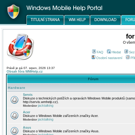
fo
O všem
FAQ
Hledat
Sez
Osobní nastavení
Při
Právě je pá 07. srpen, 2026 13:37
Obsah fóra WMHelp.cz
Fórum
Hardware
Servis
Diskuze o technických potížích a opravách Windows Mobile produktů (samo
http://servis.wmhelp.cz).
jacktalking
Moderátor
Acer
Diskuze o Windows Mobile zařízeních značky Acer.
jacktalking
Moderátor
Asus
Diskuze o Windows Mobile zařízeních značky Asus.
jacktalking
Moderátor