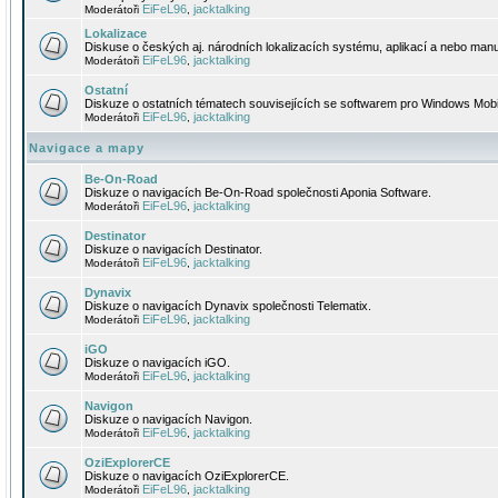
EiFeL96
jacktalking
Moderátoři
,
Lokalizace
Diskuse o českých aj. národních lokalizacích systému, aplikací a nebo manu
EiFeL96
jacktalking
Moderátoři
,
Ostatní
Diskuze o ostatních tématech souvisejících se softwarem pro Windows Mobi
EiFeL96
jacktalking
Moderátoři
,
Navigace a mapy
Be-On-Road
Diskuze o navigacích Be-On-Road společnosti Aponia Software.
EiFeL96
jacktalking
Moderátoři
,
Destinator
Diskuze o navigacích Destinator.
EiFeL96
jacktalking
Moderátoři
,
Dynavix
Diskuze o navigacích Dynavix společnosti Telematix.
EiFeL96
jacktalking
Moderátoři
,
iGO
Diskuze o navigacích iGO.
EiFeL96
jacktalking
Moderátoři
,
Navigon
Diskuze o navigacích Navigon.
EiFeL96
jacktalking
Moderátoři
,
OziExplorerCE
Diskuze o navigacích OziExplorerCE.
EiFeL96
jacktalking
Moderátoři
,