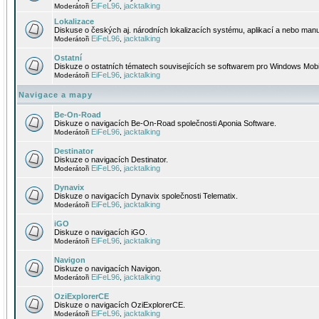
EiFeL96
jacktalking
Moderátoři
,
Lokalizace
Diskuse o českých aj. národních lokalizacích systému, aplikací a nebo manu
EiFeL96
jacktalking
Moderátoři
,
Ostatní
Diskuze o ostatních tématech souvisejících se softwarem pro Windows Mobi
EiFeL96
jacktalking
Moderátoři
,
Navigace a mapy
Be-On-Road
Diskuze o navigacích Be-On-Road společnosti Aponia Software.
EiFeL96
jacktalking
Moderátoři
,
Destinator
Diskuze o navigacích Destinator.
EiFeL96
jacktalking
Moderátoři
,
Dynavix
Diskuze o navigacích Dynavix společnosti Telematix.
EiFeL96
jacktalking
Moderátoři
,
iGO
Diskuze o navigacích iGO.
EiFeL96
jacktalking
Moderátoři
,
Navigon
Diskuze o navigacích Navigon.
EiFeL96
jacktalking
Moderátoři
,
OziExplorerCE
Diskuze o navigacích OziExplorerCE.
EiFeL96
jacktalking
Moderátoři
,