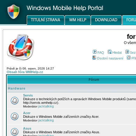
fo
O všem
FAQ
Hledat
Sez
Osobní nastavení
Při
Právě je čt 06. srpen, 2026 14:27
Obsah fóra WMHelp.cz
Fórum
Hardware
Servis
Diskuze o technických potížích a opravách Windows Mobile produktů (samo
http://servis.wmhelp.cz).
jacktalking
Moderátor
Acer
Diskuze o Windows Mobile zařízeních značky Acer.
jacktalking
Moderátor
Asus
Diskuze o Windows Mobile zařízeních značky Asus.
jacktalking
Moderátor