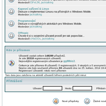
EiFeL96
jacktalking
Moderátoři
,
Kapesní zařízení & Linux
Diskuze o implementaci Linuxu na přístrojích s Windows Mobile.
jacktalking
Moderátor
Programování
Diskuze o vývojářských aktivitách pro Windows Mobile.
jacktalking
Moderátor
Offtopic
Chcete-li si s ostatními uživateli prostě jen tak popovídat...
cHaOOs
jacktalking
Moderátoři
,
Kdo je přítomen
Uživatelé zaslali celkem
148289
příspěvků.
Je zde
20318
registrovaných uživatelů.
gg88biz2
Nejnovějším registrovaným uživatelem je
.
Celkem je zde přítomno
0
uživatelů: 0 registrovaných, 0 skrytých a 0 anonymní
Nejvíce zde bylo současně přítomno
83
uživatelů dne ne 25. květen, 2014 19:4
Registrovaní uživatelé: nikdo není přítomen
Tato data jsou založena na aktivitě uživatelů během posledních pěti minut
Přihlášení
Uživatel:
Heslo:
Přihlásit m
Nové příspěvky
Žádné nové