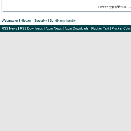
phpBB
Powered by
© 2001, 
Webmaster
|
Hledání
|
Statistiky
|
Syndikační kanály
RSS News
|
RSS Downloads
|
Atom News
|
Atom Downloads
|
Plucker Text
|
Plucker Color