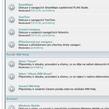
SmartMaps
Diskuze o navigacích SmartMaps společnosti PLAN Studio.
EiFeL96
jacktalking
Moderátoři
,
TomTom
Diskuze o navigacích TomTom.
EiFeL96
jacktalking
Moderátoři
,
Ostatní navigace
Diskuze o ostatních navigačních řešeních.
EiFeL96
jacktalking
Moderátoři
,
Příslušenství pro navigace
Diskuze o příslušenství pro všechny druhy navigací.
jacktalking
Moderátor
Portál WM Help
Sekce "forum"
Připomínky k obsahu, provedení a všemu, co se děje na našem diskuzním f
jacktalking
Moderátor
Sekce "eShop (WM Shop)"
Připomínky k obsahu, provedení a všemu, co se objeví v našem elektronic
Ostatní WM Help
Připomínky k ostatním částem portálu nebo ke službám WM Help.
Ostatní
Windows Mobile
Diskuze o všem, co souvisí s operačním systémem Windows Mobile ve všec