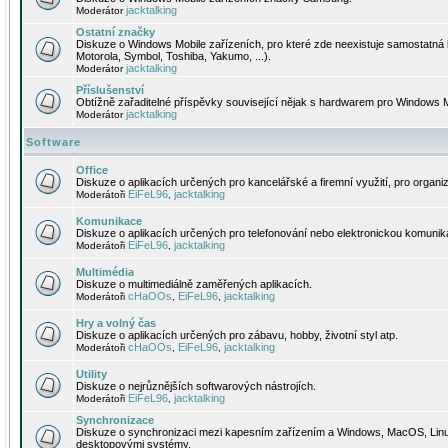
jacktalking
Moderátor
Ostatní značky
Diskuze o Windows Mobile zařízeních, pro které zde neexistuje samostatná 
Motorola, Symbol, Toshiba, Yakumo, ...).
jacktalking
Moderátor
Příslušenství
Obtížně zařaditelné příspěvky související nějak s hardwarem pro Windows M
jacktalking
Moderátor
Software
Office
Diskuze o aplikacích určených pro kancelářské a firemní využití, pro organiz
EiFeL96
jacktalking
Moderátoři
,
Komunikace
Diskuze o aplikacích určených pro telefonování nebo elektronickou komunika
EiFeL96
jacktalking
Moderátoři
,
Multimédia
Diskuze o multimediálně zaměřených aplikacích.
cHaOOs
EiFeL96
jacktalking
Moderátoři
,
,
Hry a volný čas
Diskuze o aplikacích určených pro zábavu, hobby, životní styl atp.
cHaOOs
EiFeL96
jacktalking
Moderátoři
,
,
Utility
Diskuze o nejrůznějších softwarových nástrojích.
EiFeL96
jacktalking
Moderátoři
,
Synchronizace
Diskuze o synchronizaci mezi kapesním zařízením a Windows, MacOS, Linux
desktopovými systémy.