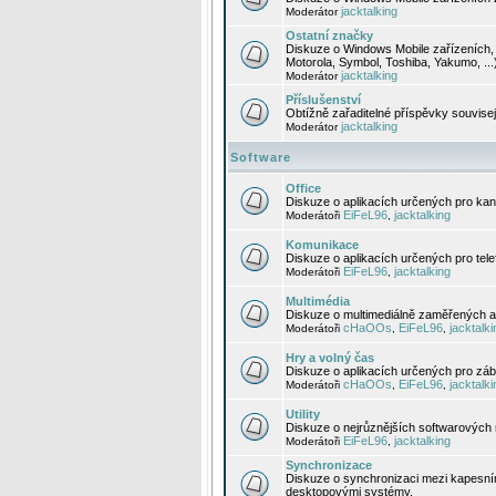
jacktalking
Moderátor
Ostatní značky
Diskuze o Windows Mobile zařízeních, 
Motorola, Symbol, Toshiba, Yakumo, ...
jacktalking
Moderátor
Příslušenství
Obtížně zařaditelné příspěvky souvise
jacktalking
Moderátor
Software
Office
Diskuze o aplikacích určených pro kanc
EiFeL96
jacktalking
Moderátoři
,
Komunikace
Diskuze o aplikacích určených pro tel
EiFeL96
jacktalking
Moderátoři
,
Multimédia
Diskuze o multimediálně zaměřených ap
cHaOOs
EiFeL96
jacktalki
Moderátoři
,
,
Hry a volný čas
Diskuze o aplikacích určených pro zába
cHaOOs
EiFeL96
jacktalki
Moderátoři
,
,
Utility
Diskuze o nejrůznějších softwarových n
EiFeL96
jacktalking
Moderátoři
,
Synchronizace
Diskuze o synchronizaci mezi kapesní
desktopovými systémy.