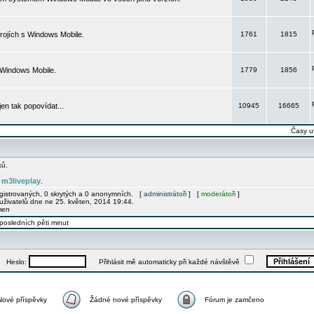
rojích s Windows Mobile.
1761
1815
 Windows Mobile.
1779
1856
 jen tak popovídat...
10945
16665
Časy u
ků.
m3liveplay
e
.
egistrovaných, 0 skrytých a 0 anonymních. [
administrátoři
] [
moderátoři
]
uživatelů dne ne 25. květen, 2014 19:44.
men
posledních pěti minut
Heslo:
Přihlásit mě automaticky při každé návštěvě
Nové příspěvky
Žádné nové příspěvky
Fórum je zamčeno