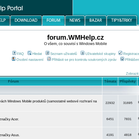
forum.WMHelp.cz
O všem, co souvisí s Windows Mobile
FAQ
Hledat
Seznam uživatelů
Uživatelské skupiny
Registrac
Osobní nastavení
Přihlásit se pro kontrolu soukromých zpráv
Přihlášen
Zobrazit
Fórum
Témata
Příspěvky
avách Windows Mobile produktů (samostatné webové rozhraní na
22932
31695
značky Acer.
6451
7831
 značky Asus.
4191
4818