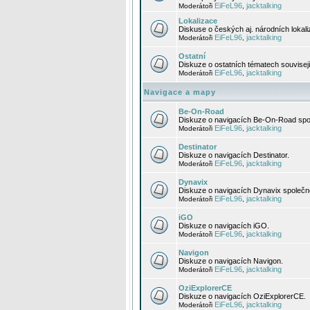
EiFeL96
jacktalking
Moderátoři
,
Lokalizace
Diskuse o českých aj. národních lokal
EiFeL96
jacktalking
Moderátoři
,
Ostatní
Diskuze o ostatních tématech souvisej
EiFeL96
jacktalking
Moderátoři
,
Navigace a mapy
Be-On-Road
Diskuze o navigacích Be-On-Road spol
EiFeL96
jacktalking
Moderátoři
,
Destinator
Diskuze o navigacích Destinator.
EiFeL96
jacktalking
Moderátoři
,
Dynavix
Diskuze o navigacích Dynavix společno
EiFeL96
jacktalking
Moderátoři
,
iGO
Diskuze o navigacích iGO.
EiFeL96
jacktalking
Moderátoři
,
Navigon
Diskuze o navigacích Navigon.
EiFeL96
jacktalking
Moderátoři
,
OziExplorerCE
Diskuze o navigacích OziExplorerCE.
EiFeL96
jacktalking
Moderátoři
,