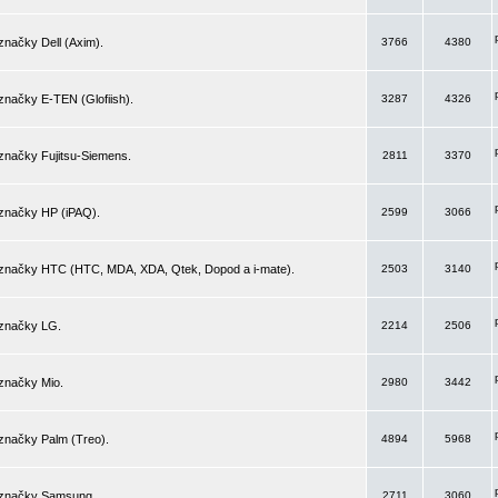
značky Dell (Axim).
3766
4380
značky E-TEN (Glofiish).
3287
4326
značky Fujitsu-Siemens.
2811
3370
 značky HP (iPAQ).
2599
3066
 značky HTC (HTC, MDA, XDA, Qtek, Dopod a i-mate).
2503
3140
 značky LG.
2214
2506
značky Mio.
2980
3442
značky Palm (Treo).
4894
5968
 značky Samsung.
2711
3060