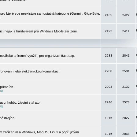
pro které zde neexistuje samostatná kategorie (Garmin, Giga-Byte,
2165
2422
).
jící nějak s hardwarem pro Windows Mobile zařízení.
2192
2411
elářské a firemní využití, pro organizaci času atp.
2283
2841
efonování nebo elektronickou komunikaci.
2288
2531
likacích.
2003
2132
ng
vu, hobby, životní styl atp.
2246
2573
ng
ástrojích.
1915
2027
m zařízením a Windows, MacOS, Linux a popř. jinými
1915
2048