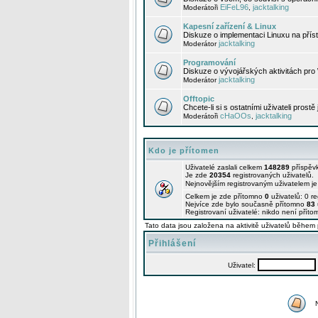
EiFeL96
jacktalking
Moderátoři
,
Kapesní zařízení & Linux
Diskuze o implementaci Linuxu na příst
jacktalking
Moderátor
Programování
Diskuze o vývojářských aktivitách pro
jacktalking
Moderátor
Offtopic
Chcete-li si s ostatními uživateli prostě
cHaOOs
jacktalking
Moderátoři
,
Kdo je přítomen
Uživatelé zaslali celkem
148289
příspěv
Je zde
20354
registrovaných uživatelů.
Nejnovějším registrovaným uživatelem j
Celkem je zde přítomno
0
uživatelů: 0 r
Nejvíce zde bylo současně přítomno
83
Registrovaní uživatelé: nikdo není příto
Tato data jsou založena na aktivitě uživatelů během 
Přihlášení
Uživatel: