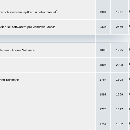
izacích systému, aplikací a nebo manuálů.
1901
1971
ících se softwarem pro Windows Mobile.
2335
2579
ečnosti Aponia Software.
1893
1995
1806
2008
sti Telematix.
1764
1808
1898
1999
1770
1897
1751
1862