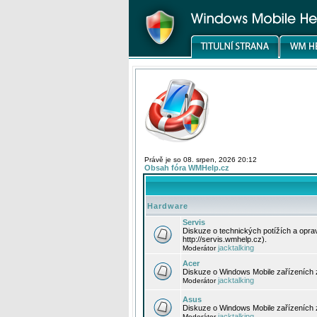
Právě je so 08. srpen, 2026 20:12
Obsah fóra WMHelp.cz
Hardware
Servis
Diskuze o technických potížích a opr
http://servis.wmhelp.cz).
jacktalking
Moderátor
Acer
Diskuze o Windows Mobile zařízeních 
jacktalking
Moderátor
Asus
Diskuze o Windows Mobile zařízeních
jacktalking
Moderátor