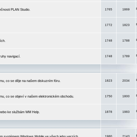
čnosti PLAN Studio.
1765
1869
1772
1823
ích.
1748
1788
ruhy navigací.
1748
1789
mu, co se děje na našem diskuzním fóru.
1823
2034
mu, co se objeví v našem elektronickém obchodu.
1750
1800
 nebo ke službám WM Help.
1878
1983
ím systémem Windows Mobile ve všech jeho verzích.
1980
2143