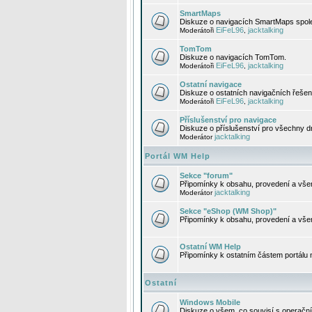
SmartMaps
Diskuze o navigacích SmartMaps spole
EiFeL96
jacktalking
Moderátoři
,
TomTom
Diskuze o navigacích TomTom.
EiFeL96
jacktalking
Moderátoři
,
Ostatní navigace
Diskuze o ostatních navigačních řešen
EiFeL96
jacktalking
Moderátoři
,
Příslušenství pro navigace
Diskuze o příslušenství pro všechny d
jacktalking
Moderátor
Portál WM Help
Sekce "forum"
Připomínky k obsahu, provedení a vše
jacktalking
Moderátor
Sekce "eShop (WM Shop)"
Připomínky k obsahu, provedení a vše
Ostatní WM Help
Připomínky k ostatním částem portálu
Ostatní
Windows Mobile
Diskuze o všem, co souvisí s operačn