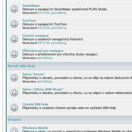
SmartMaps
Diskuze o navigacích SmartMaps společnosti PLAN Studio.
EiFeL96
jacktalking
Moderátoři
,
TomTom
Diskuze o navigacích TomTom.
EiFeL96
jacktalking
Moderátoři
,
Ostatní navigace
Diskuze o ostatních navigačních řešeních.
EiFeL96
jacktalking
Moderátoři
,
Příslušenství pro navigace
Diskuze o příslušenství pro všechny druhy navigací.
jacktalking
Moderátor
Portál WM Help
Sekce "forum"
Připomínky k obsahu, provedení a všemu, co se děje na našem diskuzním f
jacktalking
Moderátor
Sekce "eShop (WM Shop)"
Připomínky k obsahu, provedení a všemu, co se objeví v našem elektronic
Ostatní WM Help
Připomínky k ostatním částem portálu nebo ke službám WM Help.
Ostatní
Windows Mobile
Diskuze o všem, co souvisí s operačním systémem Windows Mobile ve všec