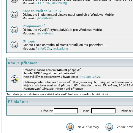
EiFeL96
jacktalking
Moderátoři
,
Kapesní zařízení & Linux
Diskuze o implementaci Linuxu na přístrojích s Windows Mobile.
jacktalking
Moderátor
Programování
Diskuze o vývojářských aktivitách pro Windows Mobile.
jacktalking
Moderátor
Offtopic
Chcete-li si s ostatními uživateli prostě jen tak popovídat...
cHaOOs
jacktalking
Moderátoři
,
Kdo je přítomen
Uživatelé zaslali celkem
148289
příspěvků.
Je zde
20349
registrovaných uživatelů.
implanttokyo
Nejnovějším registrovaným uživatelem je
.
Celkem je zde přítomno
0
uživatelů: 0 registrovaných, 0 skrytých a 0 anonymní
Nejvíce zde bylo současně přítomno
83
uživatelů dne ne 25. květen, 2014 19:4
Registrovaní uživatelé: nikdo není přítomen
Tato data jsou založena na aktivitě uživatelů během posledních pěti minut
Přihlášení
Uživatel:
Heslo:
Přihlásit m
Nové příspěvky
Žádné nové