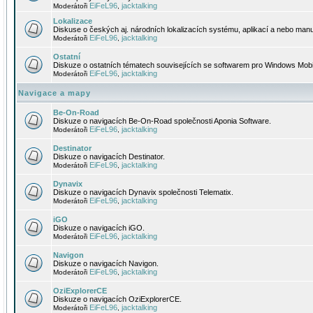
EiFeL96
jacktalking
Moderátoři
,
Lokalizace
Diskuse o českých aj. národních lokalizacích systému, aplikací a nebo manu
EiFeL96
jacktalking
Moderátoři
,
Ostatní
Diskuze o ostatních tématech souvisejících se softwarem pro Windows Mobi
EiFeL96
jacktalking
Moderátoři
,
Navigace a mapy
Be-On-Road
Diskuze o navigacích Be-On-Road společnosti Aponia Software.
EiFeL96
jacktalking
Moderátoři
,
Destinator
Diskuze o navigacích Destinator.
EiFeL96
jacktalking
Moderátoři
,
Dynavix
Diskuze o navigacích Dynavix společnosti Telematix.
EiFeL96
jacktalking
Moderátoři
,
iGO
Diskuze o navigacích iGO.
EiFeL96
jacktalking
Moderátoři
,
Navigon
Diskuze o navigacích Navigon.
EiFeL96
jacktalking
Moderátoři
,
OziExplorerCE
Diskuze o navigacích OziExplorerCE.
EiFeL96
jacktalking
Moderátoři
,