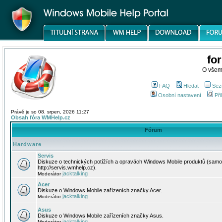
fo
O všem
FAQ
Hledat
Sez
Osobní nastavení
Při
Právě je so 08. srpen, 2026 11:27
Obsah fóra WMHelp.cz
Fórum
Hardware
Servis
Diskuze o technických potížích a opravách Windows Mobile produktů (samo
http://servis.wmhelp.cz).
jacktalking
Moderátor
Acer
Diskuze o Windows Mobile zařízeních značky Acer.
jacktalking
Moderátor
Asus
Diskuze o Windows Mobile zařízeních značky Asus.
jacktalking
Moderátor