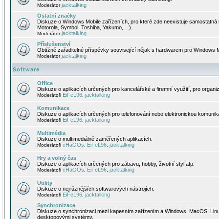
jacktalking
Moderátor
Ostatní značky
Diskuze o Windows Mobile zařízeních, pro které zde neexistuje samostatná 
Motorola, Symbol, Toshiba, Yakumo, ...).
jacktalking
Moderátor
Příslušenství
Obtížně zařaditelné příspěvky související nějak s hardwarem pro Windows M
jacktalking
Moderátor
Software
Office
Diskuze o aplikacích určených pro kancelářské a firemní využití, pro organiz
EiFeL96
jacktalking
Moderátoři
,
Komunikace
Diskuze o aplikacích určených pro telefonování nebo elektronickou komunika
EiFeL96
jacktalking
Moderátoři
,
Multimédia
Diskuze o multimediálně zaměřených aplikacích.
cHaOOs
EiFeL96
jacktalking
Moderátoři
,
,
Hry a volný čas
Diskuze o aplikacích určených pro zábavu, hobby, životní styl atp.
cHaOOs
EiFeL96
jacktalking
Moderátoři
,
,
Utility
Diskuze o nejrůznějších softwarových nástrojích.
EiFeL96
jacktalking
Moderátoři
,
Synchronizace
Diskuze o synchronizaci mezi kapesním zařízením a Windows, MacOS, Linux
desktopovými systémy.