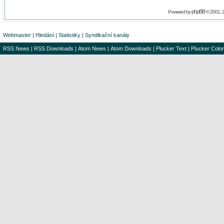
phpBB
Powered by
© 2001, 
Webmaster
|
Hledání
|
Statistiky
|
Syndikační kanály
RSS News
|
RSS Downloads
|
Atom News
|
Atom Downloads
|
Plucker Text
|
Plucker Color