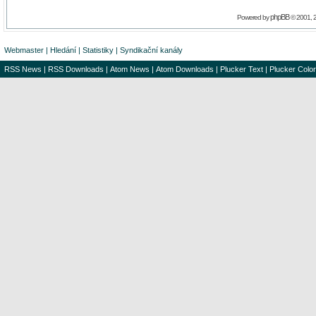
phpBB
Powered by
© 2001, 
Webmaster
|
Hledání
|
Statistiky
|
Syndikační kanály
RSS News
|
RSS Downloads
|
Atom News
|
Atom Downloads
|
Plucker Text
|
Plucker Color