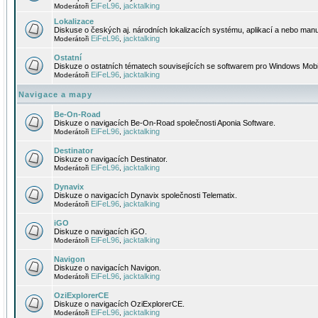
EiFeL96
jacktalking
Moderátoři
,
Lokalizace
Diskuse o českých aj. národních lokalizacích systému, aplikací a nebo manu
EiFeL96
jacktalking
Moderátoři
,
Ostatní
Diskuze o ostatních tématech souvisejících se softwarem pro Windows Mobi
EiFeL96
jacktalking
Moderátoři
,
Navigace a mapy
Be-On-Road
Diskuze o navigacích Be-On-Road společnosti Aponia Software.
EiFeL96
jacktalking
Moderátoři
,
Destinator
Diskuze o navigacích Destinator.
EiFeL96
jacktalking
Moderátoři
,
Dynavix
Diskuze o navigacích Dynavix společnosti Telematix.
EiFeL96
jacktalking
Moderátoři
,
iGO
Diskuze o navigacích iGO.
EiFeL96
jacktalking
Moderátoři
,
Navigon
Diskuze o navigacích Navigon.
EiFeL96
jacktalking
Moderátoři
,
OziExplorerCE
Diskuze o navigacích OziExplorerCE.
EiFeL96
jacktalking
Moderátoři
,