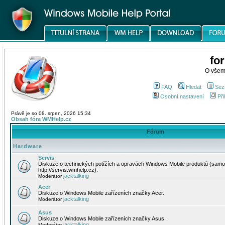
fo
O všem
FAQ
Hledat
Sez
Osobní nastavení
Při
Právě je so 08. srpen, 2026 15:34
Obsah fóra WMHelp.cz
Fórum
Hardware
Servis
Diskuze o technických potížích a opravách Windows Mobile produktů (samo
http://servis.wmhelp.cz).
jacktalking
Moderátor
Acer
Diskuze o Windows Mobile zařízeních značky Acer.
jacktalking
Moderátor
Asus
Diskuze o Windows Mobile zařízeních značky Asus.
jacktalking
Moderátor