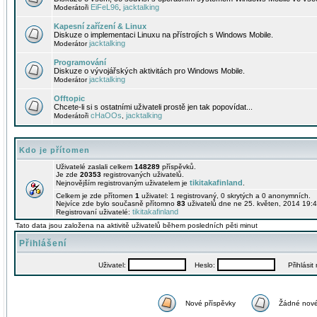
EiFeL96
jacktalking
Moderátoři
,
Kapesní zařízení & Linux
Diskuze o implementaci Linuxu na přístrojích s Windows Mobile.
jacktalking
Moderátor
Programování
Diskuze o vývojářských aktivitách pro Windows Mobile.
jacktalking
Moderátor
Offtopic
Chcete-li si s ostatními uživateli prostě jen tak popovídat...
cHaOOs
jacktalking
Moderátoři
,
Kdo je přítomen
Uživatelé zaslali celkem
148289
příspěvků.
Je zde
20353
registrovaných uživatelů.
tikitakafinland
Nejnovějším registrovaným uživatelem je
.
Celkem je zde přítomen
1
uživatel: 1 registrovaný, 0 skrytých a 0 anonymních.
Nejvíce zde bylo současně přítomno
83
uživatelů dne ne 25. květen, 2014 19:4
tikitakafinland
Registrovaní uživatelé:
Tato data jsou založena na aktivitě uživatelů během posledních pěti minut
Přihlášení
Uživatel:
Heslo:
Přihlásit m
Nové příspěvky
Žádné nové