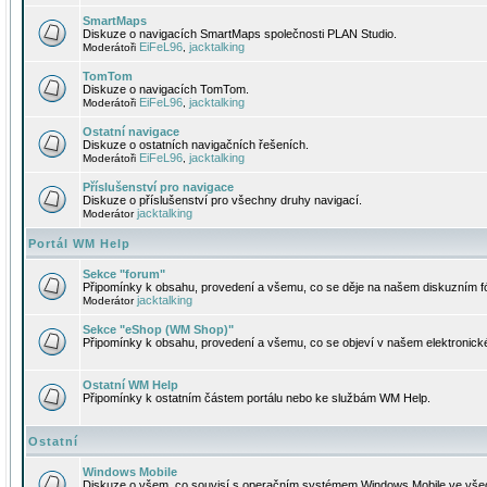
SmartMaps
Diskuze o navigacích SmartMaps společnosti PLAN Studio.
EiFeL96
jacktalking
Moderátoři
,
TomTom
Diskuze o navigacích TomTom.
EiFeL96
jacktalking
Moderátoři
,
Ostatní navigace
Diskuze o ostatních navigačních řešeních.
EiFeL96
jacktalking
Moderátoři
,
Příslušenství pro navigace
Diskuze o příslušenství pro všechny druhy navigací.
jacktalking
Moderátor
Portál WM Help
Sekce "forum"
Připomínky k obsahu, provedení a všemu, co se děje na našem diskuzním f
jacktalking
Moderátor
Sekce "eShop (WM Shop)"
Připomínky k obsahu, provedení a všemu, co se objeví v našem elektronic
Ostatní WM Help
Připomínky k ostatním částem portálu nebo ke službám WM Help.
Ostatní
Windows Mobile
Diskuze o všem, co souvisí s operačním systémem Windows Mobile ve všec