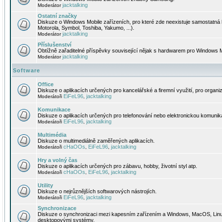
jacktalking
Moderátor
Ostatní značky
Diskuze o Windows Mobile zařízeních, pro které zde neexistuje samostatná 
Motorola, Symbol, Toshiba, Yakumo, ...).
jacktalking
Moderátor
Příslušenství
Obtížně zařaditelné příspěvky související nějak s hardwarem pro Windows M
jacktalking
Moderátor
Software
Office
Diskuze o aplikacích určených pro kancelářské a firemní využití, pro organiz
EiFeL96
jacktalking
Moderátoři
,
Komunikace
Diskuze o aplikacích určených pro telefonování nebo elektronickou komunika
EiFeL96
jacktalking
Moderátoři
,
Multimédia
Diskuze o multimediálně zaměřených aplikacích.
cHaOOs
EiFeL96
jacktalking
Moderátoři
,
,
Hry a volný čas
Diskuze o aplikacích určených pro zábavu, hobby, životní styl atp.
cHaOOs
EiFeL96
jacktalking
Moderátoři
,
,
Utility
Diskuze o nejrůznějších softwarových nástrojích.
EiFeL96
jacktalking
Moderátoři
,
Synchronizace
Diskuze o synchronizaci mezi kapesním zařízením a Windows, MacOS, Linux
desktopovými systémy.