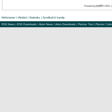
phpBB
Powered by
© 2001, 
Webmaster
|
Hledání
|
Statistiky
|
Syndikační kanály
RSS News
|
RSS Downloads
|
Atom News
|
Atom Downloads
|
Plucker Text
|
Plucker Color