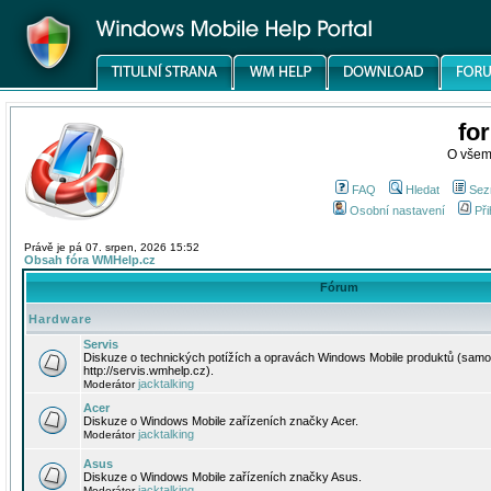
fo
O všem
FAQ
Hledat
Sez
Osobní nastavení
Při
Právě je pá 07. srpen, 2026 15:52
Obsah fóra WMHelp.cz
Fórum
Hardware
Servis
Diskuze o technických potížích a opravách Windows Mobile produktů (samo
http://servis.wmhelp.cz).
jacktalking
Moderátor
Acer
Diskuze o Windows Mobile zařízeních značky Acer.
jacktalking
Moderátor
Asus
Diskuze o Windows Mobile zařízeních značky Asus.
jacktalking
Moderátor