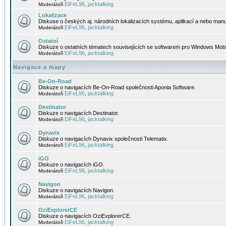
EiFeL96
jacktalking
Moderátoři
,
Lokalizace
Diskuse o českých aj. národních lokalizacích systému, aplikací a nebo manu
EiFeL96
jacktalking
Moderátoři
,
Ostatní
Diskuze o ostatních tématech souvisejících se softwarem pro Windows Mobi
EiFeL96
jacktalking
Moderátoři
,
Navigace a mapy
Be-On-Road
Diskuze o navigacích Be-On-Road společnosti Aponia Software.
EiFeL96
jacktalking
Moderátoři
,
Destinator
Diskuze o navigacích Destinator.
EiFeL96
jacktalking
Moderátoři
,
Dynavix
Diskuze o navigacích Dynavix společnosti Telematix.
EiFeL96
jacktalking
Moderátoři
,
iGO
Diskuze o navigacích iGO.
EiFeL96
jacktalking
Moderátoři
,
Navigon
Diskuze o navigacích Navigon.
EiFeL96
jacktalking
Moderátoři
,
OziExplorerCE
Diskuze o navigacích OziExplorerCE.
EiFeL96
jacktalking
Moderátoři
,