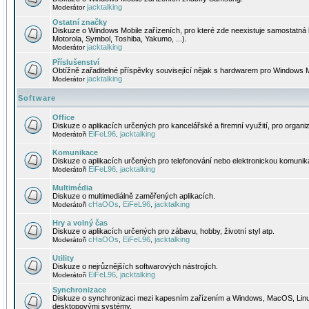
jacktalking
Moderátor
Ostatní značky
Diskuze o Windows Mobile zařízeních, pro které zde neexistuje samostatná 
Motorola, Symbol, Toshiba, Yakumo, ...).
jacktalking
Moderátor
Příslušenství
Obtížně zařaditelné příspěvky související nějak s hardwarem pro Windows M
jacktalking
Moderátor
Software
Office
Diskuze o aplikacích určených pro kancelářské a firemní využití, pro organiz
EiFeL96
jacktalking
Moderátoři
,
Komunikace
Diskuze o aplikacích určených pro telefonování nebo elektronickou komunika
EiFeL96
jacktalking
Moderátoři
,
Multimédia
Diskuze o multimediálně zaměřených aplikacích.
cHaOOs
EiFeL96
jacktalking
Moderátoři
,
,
Hry a volný čas
Diskuze o aplikacích určených pro zábavu, hobby, životní styl atp.
cHaOOs
EiFeL96
jacktalking
Moderátoři
,
,
Utility
Diskuze o nejrůznějších softwarových nástrojích.
EiFeL96
jacktalking
Moderátoři
,
Synchronizace
Diskuze o synchronizaci mezi kapesním zařízením a Windows, MacOS, Linux
desktopovými systémy.