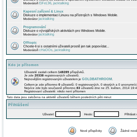
EiFeL96
jacktalking
Moderátoři
,
Kapesní zařízení & Linux
Diskuze o implementaci Linuxu na přístrojích s Windows Mobile.
jacktalking
Moderátor
Programování
Diskuze o vývojářských aktivitách pro Windows Mobile.
jacktalking
Moderátor
Offtopic
Chcete-li si s ostatními uživateli prostě jen tak popovídat...
cHaOOs
jacktalking
Moderátoři
,
Kdo je přítomen
Uživatelé zaslali celkem
148289
příspěvků.
Je zde
20338
registrovaných uživatelů.
GOLDBATHROOM
Nejnovějším registrovaným uživatelem je
.
Celkem je zde přítomno
0
uživatelů: 0 registrovaných, 0 skrytých a 0 anonymní
Nejvíce zde bylo současně přítomno
83
uživatelů dne ne 25. květen, 2014 19:4
Registrovaní uživatelé: nikdo není přítomen
Tato data jsou založena na aktivitě uživatelů během posledních pěti minut
Přihlášení
Uživatel:
Heslo:
Přihlásit m
Nové příspěvky
Žádné nové