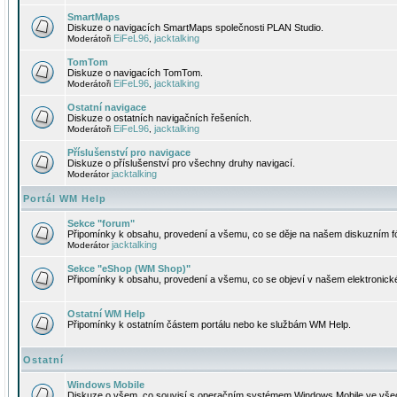
SmartMaps
Diskuze o navigacích SmartMaps společnosti PLAN Studio.
EiFeL96
jacktalking
Moderátoři
,
TomTom
Diskuze o navigacích TomTom.
EiFeL96
jacktalking
Moderátoři
,
Ostatní navigace
Diskuze o ostatních navigačních řešeních.
EiFeL96
jacktalking
Moderátoři
,
Příslušenství pro navigace
Diskuze o příslušenství pro všechny druhy navigací.
jacktalking
Moderátor
Portál WM Help
Sekce "forum"
Připomínky k obsahu, provedení a všemu, co se děje na našem diskuzním f
jacktalking
Moderátor
Sekce "eShop (WM Shop)"
Připomínky k obsahu, provedení a všemu, co se objeví v našem elektronic
Ostatní WM Help
Připomínky k ostatním částem portálu nebo ke službám WM Help.
Ostatní
Windows Mobile
Diskuze o všem, co souvisí s operačním systémem Windows Mobile ve všec