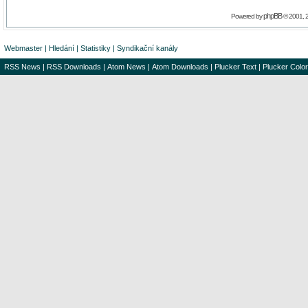
phpBB
Powered by
© 2001, 
Webmaster
|
Hledání
|
Statistiky
|
Syndikační kanály
RSS News
|
RSS Downloads
|
Atom News
|
Atom Downloads
|
Plucker Text
|
Plucker Color