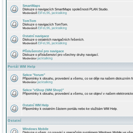
SmartMaps
Diskuze o navigacích SmartMaps společnosti PLAN Studio.
EiFeL96
jacktalking
Moderátoři
,
TomTom
Diskuze o navigacích TomTom.
EiFeL96
jacktalking
Moderátoři
,
Ostatní navigace
Diskuze o ostatních navigačních řešeních.
EiFeL96
jacktalking
Moderátoři
,
Příslušenství pro navigace
Diskuze o příslušenství pro všechny druhy navigací.
jacktalking
Moderátor
Portál WM Help
Sekce "forum"
Připomínky k obsahu, provedení a všemu, co se děje na našem diskuzním f
jacktalking
Moderátor
Sekce "eShop (WM Shop)"
Připomínky k obsahu, provedení a všemu, co se objeví v našem elektronic
Ostatní WM Help
Připomínky k ostatním částem portálu nebo ke službám WM Help.
Ostatní
Windows Mobile
Diskuze o všem, co souvisí s operačním systémem Windows Mobile ve všec