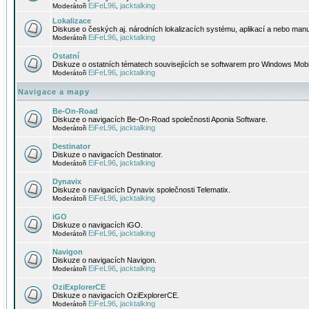
EiFeL96
jacktalking
Moderátoři
,
Lokalizace
Diskuse o českých aj. národních lokalizacích systému, aplikací a nebo manu
EiFeL96
jacktalking
Moderátoři
,
Ostatní
Diskuze o ostatních tématech souvisejících se softwarem pro Windows Mobi
EiFeL96
jacktalking
Moderátoři
,
Navigace a mapy
Be-On-Road
Diskuze o navigacích Be-On-Road společnosti Aponia Software.
EiFeL96
jacktalking
Moderátoři
,
Destinator
Diskuze o navigacích Destinator.
EiFeL96
jacktalking
Moderátoři
,
Dynavix
Diskuze o navigacích Dynavix společnosti Telematix.
EiFeL96
jacktalking
Moderátoři
,
iGO
Diskuze o navigacích iGO.
EiFeL96
jacktalking
Moderátoři
,
Navigon
Diskuze o navigacích Navigon.
EiFeL96
jacktalking
Moderátoři
,
OziExplorerCE
Diskuze o navigacích OziExplorerCE.
EiFeL96
jacktalking
Moderátoři
,