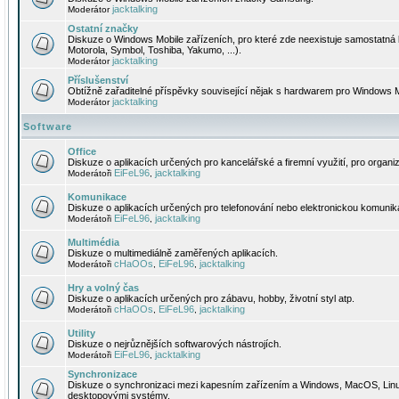
jacktalking
Moderátor
Ostatní značky
Diskuze o Windows Mobile zařízeních, pro které zde neexistuje samostatná 
Motorola, Symbol, Toshiba, Yakumo, ...).
jacktalking
Moderátor
Příslušenství
Obtížně zařaditelné příspěvky související nějak s hardwarem pro Windows M
jacktalking
Moderátor
Software
Office
Diskuze o aplikacích určených pro kancelářské a firemní využití, pro organiz
EiFeL96
jacktalking
Moderátoři
,
Komunikace
Diskuze o aplikacích určených pro telefonování nebo elektronickou komunika
EiFeL96
jacktalking
Moderátoři
,
Multimédia
Diskuze o multimediálně zaměřených aplikacích.
cHaOOs
EiFeL96
jacktalking
Moderátoři
,
,
Hry a volný čas
Diskuze o aplikacích určených pro zábavu, hobby, životní styl atp.
cHaOOs
EiFeL96
jacktalking
Moderátoři
,
,
Utility
Diskuze o nejrůznějších softwarových nástrojích.
EiFeL96
jacktalking
Moderátoři
,
Synchronizace
Diskuze o synchronizaci mezi kapesním zařízením a Windows, MacOS, Linux
desktopovými systémy.