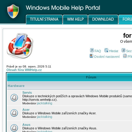
fo
O všem
FAQ
Hledat
Sez
Osobní nastavení
Při
Právě je so 08. srpen, 2026 5:11
Obsah fóra WMHelp.cz
Fórum
Hardware
Servis
Diskuze o technických potížích a opravách Windows Mobile produktů (samo
http://servis.wmhelp.cz).
jacktalking
Moderátor
Acer
Diskuze o Windows Mobile zařízeních značky Acer.
jacktalking
Moderátor
Asus
Diskuze o Windows Mobile zařízeních značky Asus.
jacktalking
Moderátor