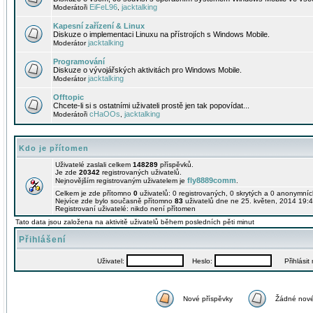
EiFeL96
jacktalking
Moderátoři
,
Kapesní zařízení & Linux
Diskuze o implementaci Linuxu na přístrojích s Windows Mobile.
jacktalking
Moderátor
Programování
Diskuze o vývojářských aktivitách pro Windows Mobile.
jacktalking
Moderátor
Offtopic
Chcete-li si s ostatními uživateli prostě jen tak popovídat...
cHaOOs
jacktalking
Moderátoři
,
Kdo je přítomen
Uživatelé zaslali celkem
148289
příspěvků.
Je zde
20342
registrovaných uživatelů.
fly8889comm
Nejnovějším registrovaným uživatelem je
.
Celkem je zde přítomno
0
uživatelů: 0 registrovaných, 0 skrytých a 0 anonymní
Nejvíce zde bylo současně přítomno
83
uživatelů dne ne 25. květen, 2014 19:4
Registrovaní uživatelé: nikdo není přítomen
Tato data jsou založena na aktivitě uživatelů během posledních pěti minut
Přihlášení
Uživatel:
Heslo:
Přihlásit m
Nové příspěvky
Žádné nové