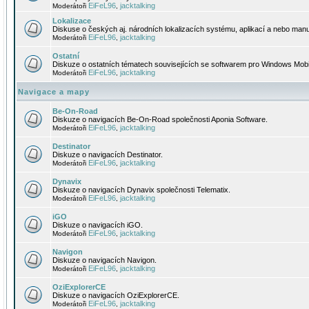
EiFeL96
jacktalking
Moderátoři
,
Lokalizace
Diskuse o českých aj. národních lokalizacích systému, aplikací a nebo manu
EiFeL96
jacktalking
Moderátoři
,
Ostatní
Diskuze o ostatních tématech souvisejících se softwarem pro Windows Mobi
EiFeL96
jacktalking
Moderátoři
,
Navigace a mapy
Be-On-Road
Diskuze o navigacích Be-On-Road společnosti Aponia Software.
EiFeL96
jacktalking
Moderátoři
,
Destinator
Diskuze o navigacích Destinator.
EiFeL96
jacktalking
Moderátoři
,
Dynavix
Diskuze o navigacích Dynavix společnosti Telematix.
EiFeL96
jacktalking
Moderátoři
,
iGO
Diskuze o navigacích iGO.
EiFeL96
jacktalking
Moderátoři
,
Navigon
Diskuze o navigacích Navigon.
EiFeL96
jacktalking
Moderátoři
,
OziExplorerCE
Diskuze o navigacích OziExplorerCE.
EiFeL96
jacktalking
Moderátoři
,