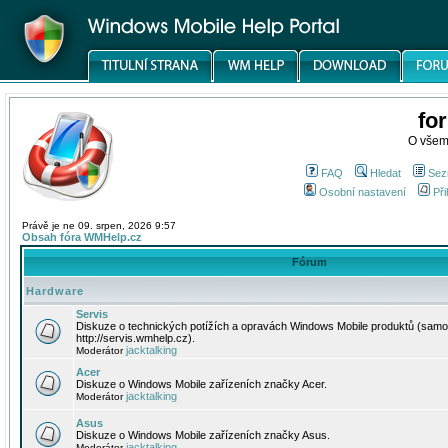
fo
O všem
FAQ
Hledat
Sez
Osobní nastavení
Při
Právě je ne 09. srpen, 2026 9:57
Obsah fóra WMHelp.cz
Fórum
Hardware
Servis
Diskuze o technických potížích a opravách Windows Mobile produktů (samo
http://servis.wmhelp.cz).
jacktalking
Moderátor
Acer
Diskuze o Windows Mobile zařízeních značky Acer.
jacktalking
Moderátor
Asus
Diskuze o Windows Mobile zařízeních značky Asus.
jacktalking
Moderátor