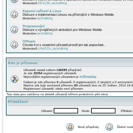
EiFeL96
jacktalking
Moderátoři
,
Kapesní zařízení & Linux
Diskuze o implementaci Linuxu na přístrojích s Windows Mobile.
jacktalking
Moderátor
Programování
Diskuze o vývojářských aktivitách pro Windows Mobile.
jacktalking
Moderátor
Offtopic
Chcete-li si s ostatními uživateli prostě jen tak popovídat...
cHaOOs
jacktalking
Moderátoři
,
Kdo je přítomen
Uživatelé zaslali celkem
148289
příspěvků.
Je zde
20354
registrovaných uživatelů.
m3liveplay
Nejnovějším registrovaným uživatelem je
.
Celkem je zde přítomno
0
uživatelů: 0 registrovaných, 0 skrytých a 0 anonymní
Nejvíce zde bylo současně přítomno
83
uživatelů dne ne 25. květen, 2014 19:4
Registrovaní uživatelé: nikdo není přítomen
Tato data jsou založena na aktivitě uživatelů během posledních pěti minut
Přihlášení
Uživatel:
Heslo:
Přihlásit m
Nové příspěvky
Žádné nové