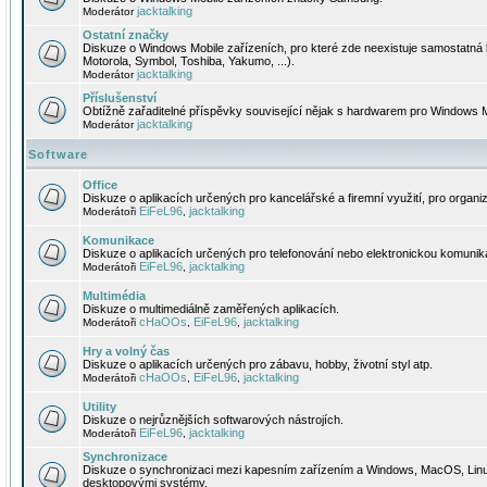
jacktalking
Moderátor
Ostatní značky
Diskuze o Windows Mobile zařízeních, pro které zde neexistuje samostatná 
Motorola, Symbol, Toshiba, Yakumo, ...).
jacktalking
Moderátor
Příslušenství
Obtížně zařaditelné příspěvky související nějak s hardwarem pro Windows M
jacktalking
Moderátor
Software
Office
Diskuze o aplikacích určených pro kancelářské a firemní využití, pro organiz
EiFeL96
jacktalking
Moderátoři
,
Komunikace
Diskuze o aplikacích určených pro telefonování nebo elektronickou komunika
EiFeL96
jacktalking
Moderátoři
,
Multimédia
Diskuze o multimediálně zaměřených aplikacích.
cHaOOs
EiFeL96
jacktalking
Moderátoři
,
,
Hry a volný čas
Diskuze o aplikacích určených pro zábavu, hobby, životní styl atp.
cHaOOs
EiFeL96
jacktalking
Moderátoři
,
,
Utility
Diskuze o nejrůznějších softwarových nástrojích.
EiFeL96
jacktalking
Moderátoři
,
Synchronizace
Diskuze o synchronizaci mezi kapesním zařízením a Windows, MacOS, Linux
desktopovými systémy.