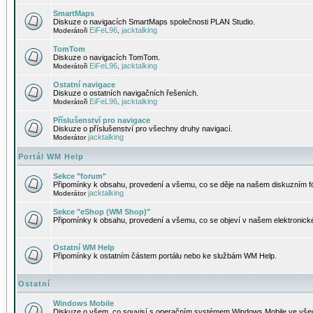
SmartMaps
Diskuze o navigacích SmartMaps společnosti PLAN Studio.
EiFeL96
jacktalking
Moderátoři
,
TomTom
Diskuze o navigacích TomTom.
EiFeL96
jacktalking
Moderátoři
,
Ostatní navigace
Diskuze o ostatních navigačních řešeních.
EiFeL96
jacktalking
Moderátoři
,
Příslušenství pro navigace
Diskuze o příslušenství pro všechny druhy navigací.
jacktalking
Moderátor
Portál WM Help
Sekce "forum"
Připomínky k obsahu, provedení a všemu, co se děje na našem diskuzním f
jacktalking
Moderátor
Sekce "eShop (WM Shop)"
Připomínky k obsahu, provedení a všemu, co se objeví v našem elektronic
Ostatní WM Help
Připomínky k ostatním částem portálu nebo ke službám WM Help.
Ostatní
Windows Mobile
Diskuze o všem, co souvisí s operačním systémem Windows Mobile ve všec