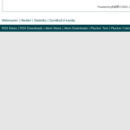
phpBB
Powered by
© 2001, 
Webmaster
|
Hledání
|
Statistiky
|
Syndikační kanály
RSS News
|
RSS Downloads
|
Atom News
|
Atom Downloads
|
Plucker Text
|
Plucker Color