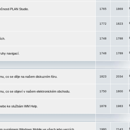
čnosti PLAN Studio.
1765
1869
1772
1823
ích.
1748
1788
ruhy navigací.
1748
1789
mu, co se děje na našem diskuzním fóru.
1823
2034
mu, co se objeví v našem elektronickém obchodu.
1750
1800
 nebo ke službám WM Help.
1878
1983
ím systémem Windows Mobile ve všech jeho verzích.
1980
2143