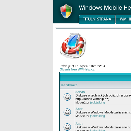
Právě je čt 06. srpen, 2026 22:34
Obsah fóra WMHelp.cz
Hardware
Servis
Diskuze o technických potížích a opr
http://servis.wmhelp.cz).
jacktalking
Moderátor
Acer
Diskuze o Windows Mobile zařízeních 
jacktalking
Moderátor
Asus
Diskuze o Windows Mobile zařízeních
jacktalking
Moderátor