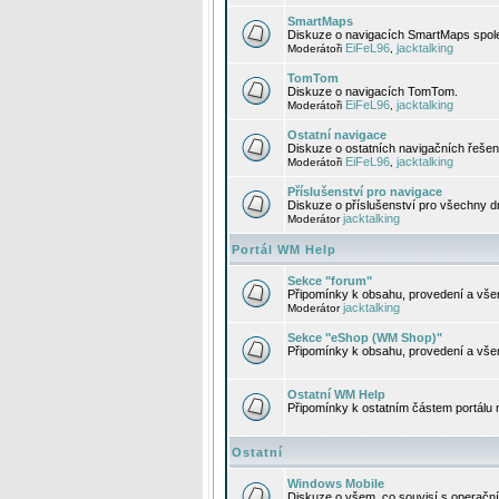
SmartMaps
Diskuze o navigacích SmartMaps spole
EiFeL96
jacktalking
Moderátoři
,
TomTom
Diskuze o navigacích TomTom.
EiFeL96
jacktalking
Moderátoři
,
Ostatní navigace
Diskuze o ostatních navigačních řešen
EiFeL96
jacktalking
Moderátoři
,
Příslušenství pro navigace
Diskuze o příslušenství pro všechny d
jacktalking
Moderátor
Portál WM Help
Sekce "forum"
Připomínky k obsahu, provedení a vše
jacktalking
Moderátor
Sekce "eShop (WM Shop)"
Připomínky k obsahu, provedení a vše
Ostatní WM Help
Připomínky k ostatním částem portálu
Ostatní
Windows Mobile
Diskuze o všem, co souvisí s operačn