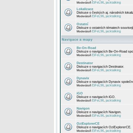
EiFeL96
jacktalking
Moderátoři
,
Lokalizace
Diskuse o českých aj. národních lokal
EiFeL96
jacktalking
Moderátoři
,
Ostatní
Diskuze o ostatních tématech souvisej
EiFeL96
jacktalking
Moderátoři
,
Navigace a mapy
Be-On-Road
Diskuze o navigacích Be-On-Road spol
EiFeL96
jacktalking
Moderátoři
,
Destinator
Diskuze o navigacích Destinator.
EiFeL96
jacktalking
Moderátoři
,
Dynavix
Diskuze o navigacích Dynavix společno
EiFeL96
jacktalking
Moderátoři
,
iGO
Diskuze o navigacích iGO.
EiFeL96
jacktalking
Moderátoři
,
Navigon
Diskuze o navigacích Navigon.
EiFeL96
jacktalking
Moderátoři
,
OziExplorerCE
Diskuze o navigacích OziExplorerCE.
EiFeL96
jacktalking
Moderátoři
,