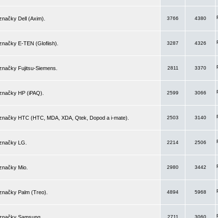
značky Dell (Axim).
3766
4380
značky E-TEN (Glofiish).
3287
4326
značky Fujitsu-Siemens.
2811
3370
 značky HP (iPAQ).
2599
3066
 značky HTC (HTC, MDA, XDA, Qtek, Dopod a i-mate).
2503
3140
 značky LG.
2214
2506
značky Mio.
2980
3442
značky Palm (Treo).
4894
5968
 značky Samsung.
2711
3060