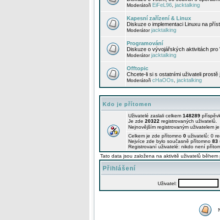
EiFeL96
jacktalking
Moderátoři
,
Kapesní zařízení & Linux
Diskuze o implementaci Linuxu na příst
jacktalking
Moderátor
Programování
Diskuze o vývojářských aktivitách pro
jacktalking
Moderátor
Offtopic
Chcete-li si s ostatními uživateli prostě
cHaOOs
jacktalking
Moderátoři
,
Kdo je přítomen
Uživatelé zaslali celkem
148289
příspěv
Je zde
20322
registrovaných uživatelů.
Nejnovějším registrovaným uživatelem j
Celkem je zde přítomno
0
uživatelů: 0 r
Nejvíce zde bylo současně přítomno
83
Registrovaní uživatelé: nikdo není příto
Tato data jsou založena na aktivitě uživatelů během 
Přihlášení
Uživatel: