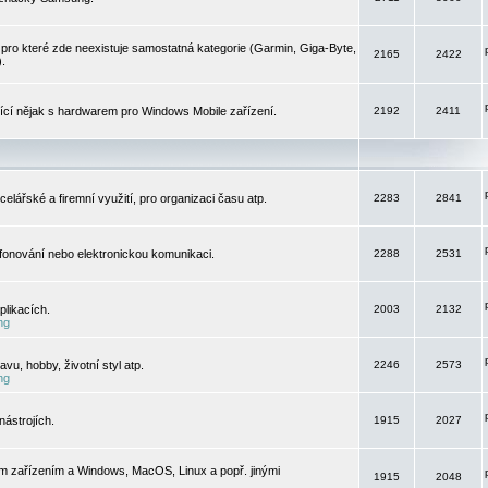
pro které zde neexistuje samostatná kategorie (Garmin, Giga-Byte,
2165
2422
).
jící nějak s hardwarem pro Windows Mobile zařízení.
2192
2411
elářské a firemní využití, pro organizaci času atp.
2283
2841
efonování nebo elektronickou komunikaci.
2288
2531
likacích.
2003
2132
ng
vu, hobby, životní styl atp.
2246
2573
ng
ástrojích.
1915
2027
m zařízením a Windows, MacOS, Linux a popř. jinými
1915
2048