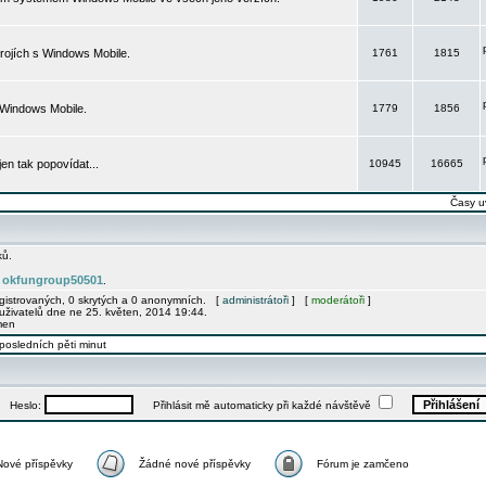
rojích s Windows Mobile.
1761
1815
 Windows Mobile.
1779
1856
 jen tak popovídat...
10945
16665
Časy u
ků.
okfungroup50501
e
.
egistrovaných, 0 skrytých a 0 anonymních. [
administrátoři
] [
moderátoři
]
uživatelů dne ne 25. květen, 2014 19:44.
men
posledních pěti minut
Heslo:
Přihlásit mě automaticky při každé návštěvě
Nové příspěvky
Žádné nové příspěvky
Fórum je zamčeno