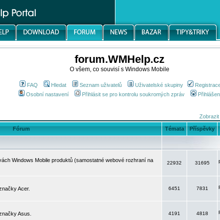
forum.WMHelp.cz
O všem, co souvisí s Windows Mobile
FAQ
Hledat
Seznam uživatelů
Uživatelské skupiny
Registrac
Osobní nastavení
Přihlásit se pro kontrolu soukromých zpráv
Přihlášen
Zobrazit
Fórum
Témata
Příspěvky
avách Windows Mobile produktů (samostatné webové rozhraní na
22932
31695
značky Acer.
6451
7831
 značky Asus.
4191
4818