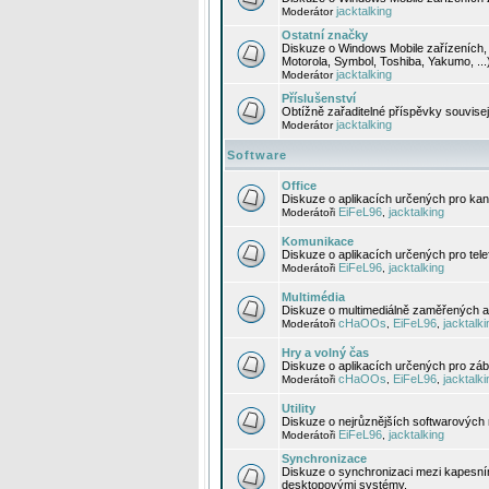
jacktalking
Moderátor
Ostatní značky
Diskuze o Windows Mobile zařízeních, 
Motorola, Symbol, Toshiba, Yakumo, ...
jacktalking
Moderátor
Příslušenství
Obtížně zařaditelné příspěvky souvise
jacktalking
Moderátor
Software
Office
Diskuze o aplikacích určených pro kanc
EiFeL96
jacktalking
Moderátoři
,
Komunikace
Diskuze o aplikacích určených pro tel
EiFeL96
jacktalking
Moderátoři
,
Multimédia
Diskuze o multimediálně zaměřených ap
cHaOOs
EiFeL96
jacktalki
Moderátoři
,
,
Hry a volný čas
Diskuze o aplikacích určených pro zába
cHaOOs
EiFeL96
jacktalki
Moderátoři
,
,
Utility
Diskuze o nejrůznějších softwarových n
EiFeL96
jacktalking
Moderátoři
,
Synchronizace
Diskuze o synchronizaci mezi kapesní
desktopovými systémy.