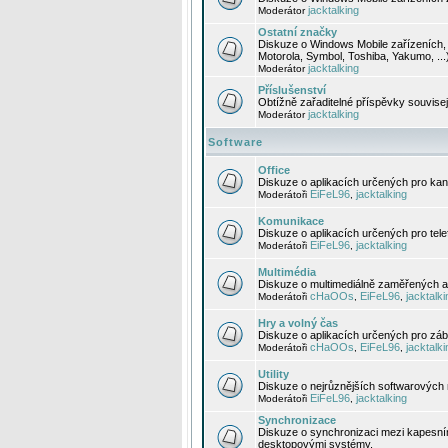
jacktalking
Moderátor
Ostatní značky
Diskuze o Windows Mobile zařízeních, 
Motorola, Symbol, Toshiba, Yakumo, ...
jacktalking
Moderátor
Příslušenství
Obtížně zařaditelné příspěvky souvise
jacktalking
Moderátor
Software
Office
Diskuze o aplikacích určených pro kanc
EiFeL96
jacktalking
Moderátoři
,
Komunikace
Diskuze o aplikacích určených pro tel
EiFeL96
jacktalking
Moderátoři
,
Multimédia
Diskuze o multimediálně zaměřených ap
cHaOOs
EiFeL96
jacktalki
Moderátoři
,
,
Hry a volný čas
Diskuze o aplikacích určených pro zába
cHaOOs
EiFeL96
jacktalki
Moderátoři
,
,
Utility
Diskuze o nejrůznějších softwarových n
EiFeL96
jacktalking
Moderátoři
,
Synchronizace
Diskuze o synchronizaci mezi kapesní
desktopovými systémy.