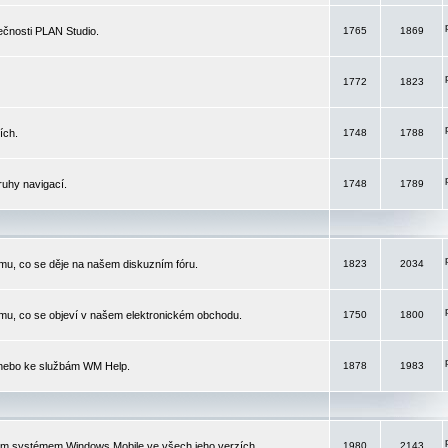
čnosti PLAN Studio.
1765
1869
1772
1823
ích.
1748
1788
ruhy navigací.
1748
1789
mu, co se děje na našem diskuzním fóru.
1823
2034
mu, co se objeví v našem elektronickém obchodu.
1750
1800
 nebo ke službám WM Help.
1878
1983
ím systémem Windows Mobile ve všech jeho verzích.
1980
2143