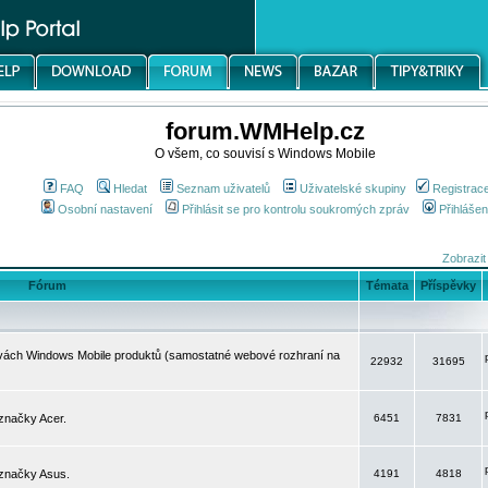
forum.WMHelp.cz
O všem, co souvisí s Windows Mobile
FAQ
Hledat
Seznam uživatelů
Uživatelské skupiny
Registrac
Osobní nastavení
Přihlásit se pro kontrolu soukromých zpráv
Přihlášen
Zobrazit
Fórum
Témata
Příspěvky
avách Windows Mobile produktů (samostatné webové rozhraní na
22932
31695
značky Acer.
6451
7831
 značky Asus.
4191
4818