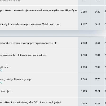
pro které zde neexistuje samostatná kategorie (Garmin, Giga-Byte,
2165
2422
).
jící nějak s hardwarem pro Windows Mobile zařízení.
2192
2411
elářské a firemní využití, pro organizaci času atp.
2283
2841
efonování nebo elektronickou komunikaci.
2288
2531
likacích.
2003
2132
ng
vu, hobby, životní styl atp.
2246
2573
ng
ástrojích.
1915
2027
m zařízením a Windows, MacOS, Linux a popř. jinými
1915
2048