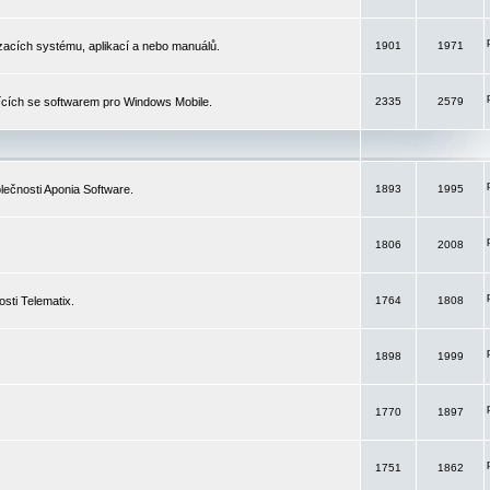
izacích systému, aplikací a nebo manuálů.
1901
1971
ících se softwarem pro Windows Mobile.
2335
2579
ečnosti Aponia Software.
1893
1995
1806
2008
sti Telematix.
1764
1808
1898
1999
1770
1897
1751
1862