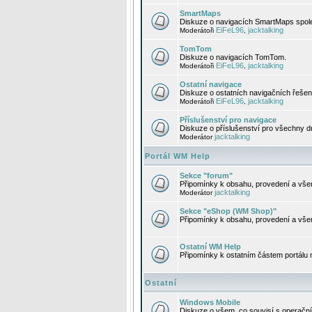
SmartMaps
Diskuze o navigacích SmartMaps spole
EiFeL96
jacktalking
Moderátoři
,
TomTom
Diskuze o navigacích TomTom.
EiFeL96
jacktalking
Moderátoři
,
Ostatní navigace
Diskuze o ostatních navigačních řešen
EiFeL96
jacktalking
Moderátoři
,
Příslušenství pro navigace
Diskuze o příslušenství pro všechny d
jacktalking
Moderátor
Portál WM Help
Sekce "forum"
Připomínky k obsahu, provedení a vše
jacktalking
Moderátor
Sekce "eShop (WM Shop)"
Připomínky k obsahu, provedení a vše
Ostatní WM Help
Připomínky k ostatním částem portálu
Ostatní
Windows Mobile
Diskuze o všem, co souvisí s operačn