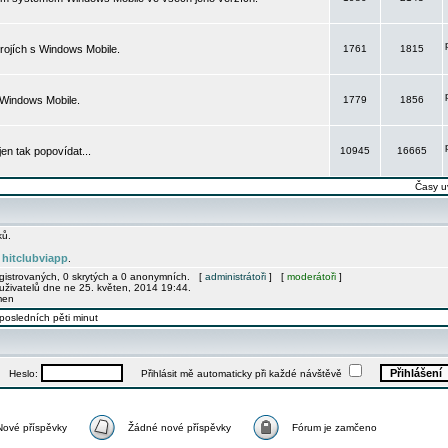
rojích s Windows Mobile.
1761
1815
 Windows Mobile.
1779
1856
 jen tak popovídat...
10945
16665
Časy u
ků.
hitclubviapp
e
.
egistrovaných, 0 skrytých a 0 anonymních. [
administrátoři
] [
moderátoři
]
uživatelů dne ne 25. květen, 2014 19:44.
men
posledních pěti minut
Heslo:
Přihlásit mě automaticky při každé návštěvě
Nové příspěvky
Žádné nové příspěvky
Fórum je zamčeno