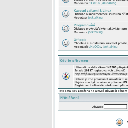
EiFeL96
jacktalking
Moderátoři
,
Kapesní zařízení & Linux
Diskuze o implementaci Linuxu na příst
jacktalking
Moderátor
Programování
Diskuze o vývojářských aktivitách pro
jacktalking
Moderátor
Offtopic
Chcete-li si s ostatními uživateli prostě
cHaOOs
jacktalking
Moderátoři
,
Kdo je přítomen
Uživatelé zaslali celkem
148289
příspěv
Je zde
20337
registrovaných uživatelů.
Nejnovějším registrovaným uživatelem j
Celkem je zde přítomno
0
uživatelů: 0 r
Nejvíce zde bylo současně přítomno
83
Registrovaní uživatelé: nikdo není příto
Tato data jsou založena na aktivitě uživatelů během 
Přihlášení
Uživatel: