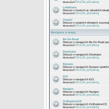
EiFeL96
jacktalking
Moderátoři
,
Lokalizace
Diskuse o českých aj. národních lokal
EiFeL96
jacktalking
Moderátoři
,
Ostatní
Diskuze o ostatních tématech souvisej
EiFeL96
jacktalking
Moderátoři
,
Navigace a mapy
Be-On-Road
Diskuze o navigacích Be-On-Road spol
EiFeL96
jacktalking
Moderátoři
,
Destinator
Diskuze o navigacích Destinator.
EiFeL96
jacktalking
Moderátoři
,
Dynavix
Diskuze o navigacích Dynavix společno
EiFeL96
jacktalking
Moderátoři
,
iGO
Diskuze o navigacích iGO.
EiFeL96
jacktalking
Moderátoři
,
Navigon
Diskuze o navigacích Navigon.
EiFeL96
jacktalking
Moderátoři
,
OziExplorerCE
Diskuze o navigacích OziExplorerCE.
EiFeL96
jacktalking
Moderátoři
,