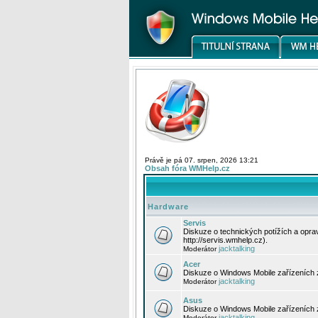
Právě je pá 07. srpen, 2026 13:21
Obsah fóra WMHelp.cz
Hardware
Servis
Diskuze o technických potížích a opr
http://servis.wmhelp.cz).
jacktalking
Moderátor
Acer
Diskuze o Windows Mobile zařízeních 
jacktalking
Moderátor
Asus
Diskuze o Windows Mobile zařízeních
jacktalking
Moderátor