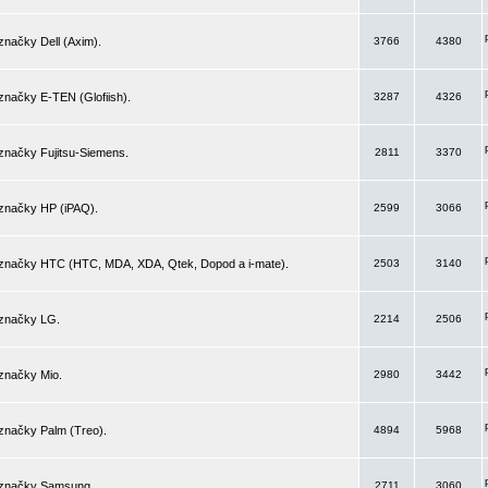
značky Dell (Axim).
3766
4380
značky E-TEN (Glofiish).
3287
4326
značky Fujitsu-Siemens.
2811
3370
 značky HP (iPAQ).
2599
3066
 značky HTC (HTC, MDA, XDA, Qtek, Dopod a i-mate).
2503
3140
 značky LG.
2214
2506
značky Mio.
2980
3442
značky Palm (Treo).
4894
5968
 značky Samsung.
2711
3060