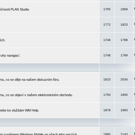
čnosti PLAN Studio.
1765
1869
1772
1823
ích.
1748
1788
ruhy navigací.
1748
1789
mu, co se děje na našem diskuzním fóru.
1823
2034
mu, co se objeví v našem elektronickém obchodu.
1750
1800
 nebo ke službám WM Help.
1878
1983
ím systémem Windows Mobile ve všech jeho verzích.
1980
2143