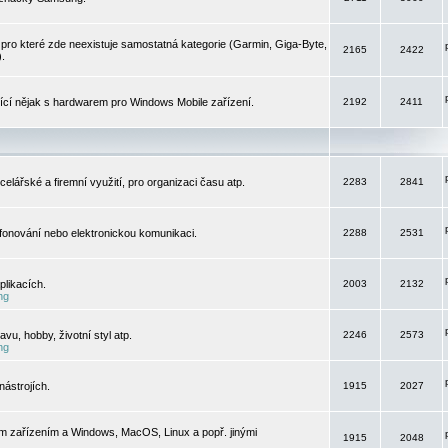
pro které zde neexistuje samostatná kategorie (Garmin, Giga-Byte,
2165
2422
).
jící nějak s hardwarem pro Windows Mobile zařízení.
2192
2411
elářské a firemní využití, pro organizaci času atp.
2283
2841
efonování nebo elektronickou komunikaci.
2288
2531
likacích.
2003
2132
ng
vu, hobby, životní styl atp.
2246
2573
ng
ástrojích.
1915
2027
m zařízením a Windows, MacOS, Linux a popř. jinými
1915
2048