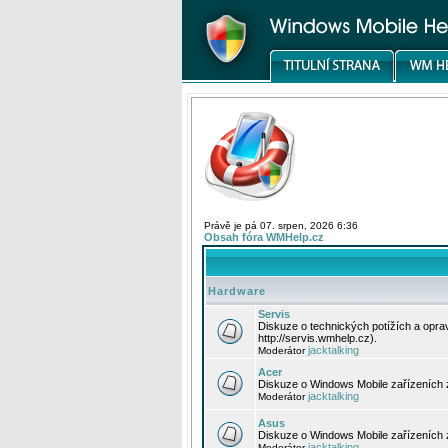
Právě je pá 07. srpen, 2026 6:36
Obsah fóra WMHelp.cz
Hardware
Servis
Diskuze o technických potížích a opr
http://servis.wmhelp.cz).
jacktalking
Moderátor
Acer
Diskuze o Windows Mobile zařízeních 
jacktalking
Moderátor
Asus
Diskuze o Windows Mobile zařízeních
jacktalking
Moderátor