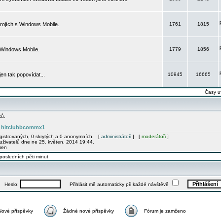
rojích s Windows Mobile.
1761
1815
 Windows Mobile.
1779
1856
 jen tak popovídat...
10945
16665
Časy u
ků.
hitclubbcommx1
e
.
egistrovaných, 0 skrytých a 0 anonymních. [
administrátoři
] [
moderátoři
]
uživatelů dne ne 25. květen, 2014 19:44.
men
posledních pěti minut
Heslo:
Přihlásit mě automaticky při každé návštěvě
Nové příspěvky
Žádné nové příspěvky
Fórum je zamčeno