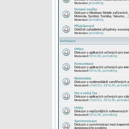
jacktalking
Moderátor
Ostatní značky
Diskuze o Windows Mobile zařízeních, 
Motorola, Symbol, Toshiba, Yakumo, ...
jacktalking
Moderátor
Příslušenství
Obtížně zařaditelné příspěvky souvise
jacktalking
Moderátor
Software
Office
Diskuze o aplikacích určených pro kanc
EiFeL96
jacktalking
Moderátoři
,
Komunikace
Diskuze o aplikacích určených pro tel
EiFeL96
jacktalking
Moderátoři
,
Multimédia
Diskuze o multimediálně zaměřených ap
cHaOOs
EiFeL96
jacktalki
Moderátoři
,
,
Hry a volný čas
Diskuze o aplikacích určených pro zába
cHaOOs
EiFeL96
jacktalki
Moderátoři
,
,
Utility
Diskuze o nejrůznějších softwarových n
EiFeL96
jacktalking
Moderátoři
,
Synchronizace
Diskuze o synchronizaci mezi kapesní
desktopovými systémy.