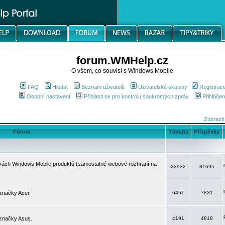
forum.WMHelp.cz
O všem, co souvisí s Windows Mobile
FAQ
Hledat
Seznam uživatelů
Uživatelské skupiny
Registrac
Osobní nastavení
Přihlásit se pro kontrolu soukromých zpráv
Přihlášen
Zobrazit
Fórum
Témata
Příspěvky
avách Windows Mobile produktů (samostatné webové rozhraní na
22932
31695
značky Acer.
6451
7831
 značky Asus.
4191
4818