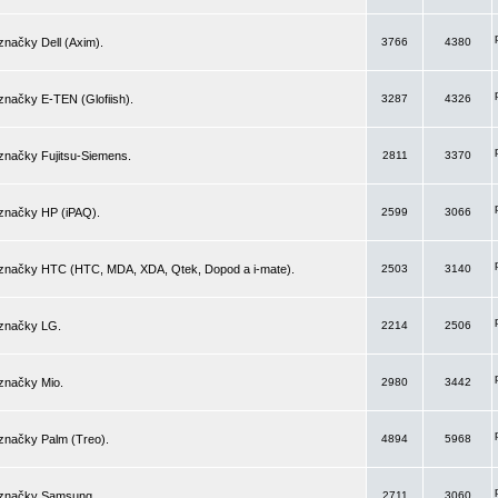
značky Dell (Axim).
3766
4380
značky E-TEN (Glofiish).
3287
4326
značky Fujitsu-Siemens.
2811
3370
 značky HP (iPAQ).
2599
3066
 značky HTC (HTC, MDA, XDA, Qtek, Dopod a i-mate).
2503
3140
 značky LG.
2214
2506
značky Mio.
2980
3442
značky Palm (Treo).
4894
5968
 značky Samsung.
2711
3060