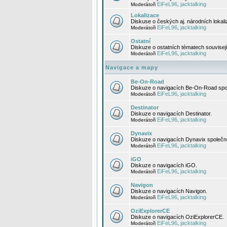
EiFeL96
jacktalking
Moderátoři
,
Lokalizace
Diskuse o českých aj. národních lokal
EiFeL96
jacktalking
Moderátoři
,
Ostatní
Diskuze o ostatních tématech souvisej
EiFeL96
jacktalking
Moderátoři
,
Navigace a mapy
Be-On-Road
Diskuze o navigacích Be-On-Road spol
EiFeL96
jacktalking
Moderátoři
,
Destinator
Diskuze o navigacích Destinator.
EiFeL96
jacktalking
Moderátoři
,
Dynavix
Diskuze o navigacích Dynavix společno
EiFeL96
jacktalking
Moderátoři
,
iGO
Diskuze o navigacích iGO.
EiFeL96
jacktalking
Moderátoři
,
Navigon
Diskuze o navigacích Navigon.
EiFeL96
jacktalking
Moderátoři
,
OziExplorerCE
Diskuze o navigacích OziExplorerCE.
EiFeL96
jacktalking
Moderátoři
,