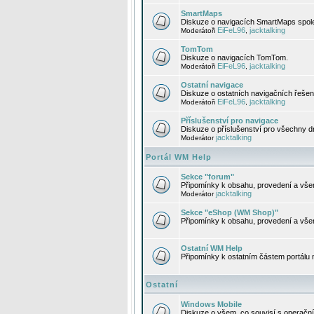
SmartMaps
Diskuze o navigacích SmartMaps spole
EiFeL96
jacktalking
Moderátoři
,
TomTom
Diskuze o navigacích TomTom.
EiFeL96
jacktalking
Moderátoři
,
Ostatní navigace
Diskuze o ostatních navigačních řešen
EiFeL96
jacktalking
Moderátoři
,
Příslušenství pro navigace
Diskuze o příslušenství pro všechny d
jacktalking
Moderátor
Portál WM Help
Sekce "forum"
Připomínky k obsahu, provedení a vše
jacktalking
Moderátor
Sekce "eShop (WM Shop)"
Připomínky k obsahu, provedení a vše
Ostatní WM Help
Připomínky k ostatním částem portálu
Ostatní
Windows Mobile
Diskuze o všem, co souvisí s operačn