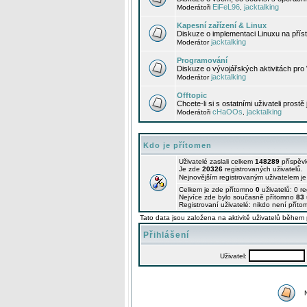
EiFeL96
jacktalking
Moderátoři
,
Kapesní zařízení & Linux
Diskuze o implementaci Linuxu na příst
jacktalking
Moderátor
Programování
Diskuze o vývojářských aktivitách pro
jacktalking
Moderátor
Offtopic
Chcete-li si s ostatními uživateli prostě
cHaOOs
jacktalking
Moderátoři
,
Kdo je přítomen
Uživatelé zaslali celkem
148289
příspěv
Je zde
20326
registrovaných uživatelů.
Nejnovějším registrovaným uživatelem j
Celkem je zde přítomno
0
uživatelů: 0 r
Nejvíce zde bylo současně přítomno
83
Registrovaní uživatelé: nikdo není příto
Tato data jsou založena na aktivitě uživatelů během 
Přihlášení
Uživatel: