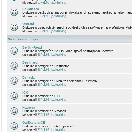
EiFeL96
jacktalking
Moderátoři
,
Lokalizace
Diskuse o českých aj. národních lokalizacích systému, aplikací a nebo manu
EiFeL96
jacktalking
Moderátoři
,
Ostatní
Diskuze o ostatních tématech souvisejících se softwarem pro Windows Mobi
EiFeL96
jacktalking
Moderátoři
,
Navigace a mapy
Be-On-Road
Diskuze o navigacích Be-On-Road společnosti Aponia Software.
EiFeL96
jacktalking
Moderátoři
,
Destinator
Diskuze o navigacích Destinator.
EiFeL96
jacktalking
Moderátoři
,
Dynavix
Diskuze o navigacích Dynavix společnosti Telematix.
EiFeL96
jacktalking
Moderátoři
,
iGO
Diskuze o navigacích iGO.
EiFeL96
jacktalking
Moderátoři
,
Navigon
Diskuze o navigacích Navigon.
EiFeL96
jacktalking
Moderátoři
,
OziExplorerCE
Diskuze o navigacích OziExplorerCE.
EiFeL96
jacktalking
Moderátoři
,