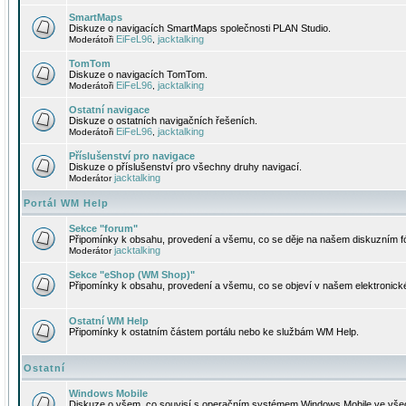
SmartMaps
Diskuze o navigacích SmartMaps společnosti PLAN Studio.
EiFeL96
jacktalking
Moderátoři
,
TomTom
Diskuze o navigacích TomTom.
EiFeL96
jacktalking
Moderátoři
,
Ostatní navigace
Diskuze o ostatních navigačních řešeních.
EiFeL96
jacktalking
Moderátoři
,
Příslušenství pro navigace
Diskuze o příslušenství pro všechny druhy navigací.
jacktalking
Moderátor
Portál WM Help
Sekce "forum"
Připomínky k obsahu, provedení a všemu, co se děje na našem diskuzním f
jacktalking
Moderátor
Sekce "eShop (WM Shop)"
Připomínky k obsahu, provedení a všemu, co se objeví v našem elektronic
Ostatní WM Help
Připomínky k ostatním částem portálu nebo ke službám WM Help.
Ostatní
Windows Mobile
Diskuze o všem, co souvisí s operačním systémem Windows Mobile ve všec