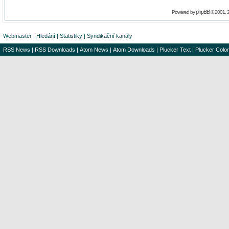
phpBB
Powered by
© 2001, 
Webmaster
|
Hledání
|
Statistiky
|
Syndikační kanály
RSS News
|
RSS Downloads
|
Atom News
|
Atom Downloads
|
Plucker Text
|
Plucker Color