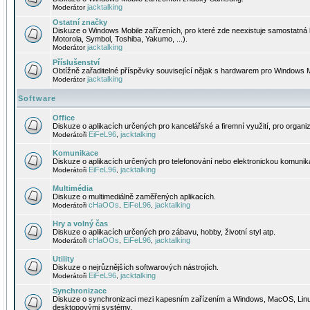
jacktalking
Moderátor
Ostatní značky
Diskuze o Windows Mobile zařízeních, pro které zde neexistuje samostatná 
Motorola, Symbol, Toshiba, Yakumo, ...).
jacktalking
Moderátor
Příslušenství
Obtížně zařaditelné příspěvky související nějak s hardwarem pro Windows M
jacktalking
Moderátor
Software
Office
Diskuze o aplikacích určených pro kancelářské a firemní využití, pro organiz
EiFeL96
jacktalking
Moderátoři
,
Komunikace
Diskuze o aplikacích určených pro telefonování nebo elektronickou komunika
EiFeL96
jacktalking
Moderátoři
,
Multimédia
Diskuze o multimediálně zaměřených aplikacích.
cHaOOs
EiFeL96
jacktalking
Moderátoři
,
,
Hry a volný čas
Diskuze o aplikacích určených pro zábavu, hobby, životní styl atp.
cHaOOs
EiFeL96
jacktalking
Moderátoři
,
,
Utility
Diskuze o nejrůznějších softwarových nástrojích.
EiFeL96
jacktalking
Moderátoři
,
Synchronizace
Diskuze o synchronizaci mezi kapesním zařízením a Windows, MacOS, Linux
desktopovými systémy.