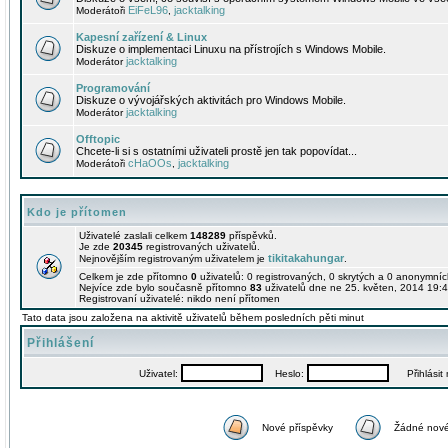
EiFeL96
jacktalking
Moderátoři
,
Kapesní zařízení & Linux
Diskuze o implementaci Linuxu na přístrojích s Windows Mobile.
jacktalking
Moderátor
Programování
Diskuze o vývojářských aktivitách pro Windows Mobile.
jacktalking
Moderátor
Offtopic
Chcete-li si s ostatními uživateli prostě jen tak popovídat...
cHaOOs
jacktalking
Moderátoři
,
Kdo je přítomen
Uživatelé zaslali celkem
148289
příspěvků.
Je zde
20345
registrovaných uživatelů.
tikitakahungar
Nejnovějším registrovaným uživatelem je
.
Celkem je zde přítomno
0
uživatelů: 0 registrovaných, 0 skrytých a 0 anonymní
Nejvíce zde bylo současně přítomno
83
uživatelů dne ne 25. květen, 2014 19:4
Registrovaní uživatelé: nikdo není přítomen
Tato data jsou založena na aktivitě uživatelů během posledních pěti minut
Přihlášení
Uživatel:
Heslo:
Přihlásit m
Nové příspěvky
Žádné nové