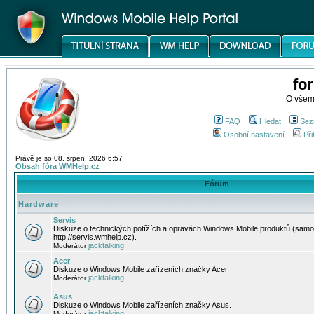
fo
O všem
FAQ
Hledat
Sez
Osobní nastavení
Při
Právě je so 08. srpen, 2026 6:57
Obsah fóra WMHelp.cz
Fórum
Hardware
Servis
Diskuze o technických potížích a opravách Windows Mobile produktů (samo
http://servis.wmhelp.cz).
jacktalking
Moderátor
Acer
Diskuze o Windows Mobile zařízeních značky Acer.
jacktalking
Moderátor
Asus
Diskuze o Windows Mobile zařízeních značky Asus.
jacktalking
Moderátor