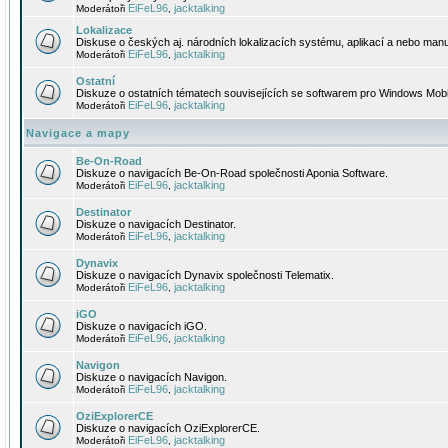
EiFeL96
jacktalking
Moderátoři
,
Lokalizace
Diskuse o českých aj. národních lokalizacích systému, aplikací a nebo manu
EiFeL96
jacktalking
Moderátoři
,
Ostatní
Diskuze o ostatních tématech souvisejících se softwarem pro Windows Mobi
EiFeL96
jacktalking
Moderátoři
,
Navigace a mapy
Be-On-Road
Diskuze o navigacích Be-On-Road společnosti Aponia Software.
EiFeL96
jacktalking
Moderátoři
,
Destinator
Diskuze o navigacích Destinator.
EiFeL96
jacktalking
Moderátoři
,
Dynavix
Diskuze o navigacích Dynavix společnosti Telematix.
EiFeL96
jacktalking
Moderátoři
,
iGO
Diskuze o navigacích iGO.
EiFeL96
jacktalking
Moderátoři
,
Navigon
Diskuze o navigacích Navigon.
EiFeL96
jacktalking
Moderátoři
,
OziExplorerCE
Diskuze o navigacích OziExplorerCE.
EiFeL96
jacktalking
Moderátoři
,