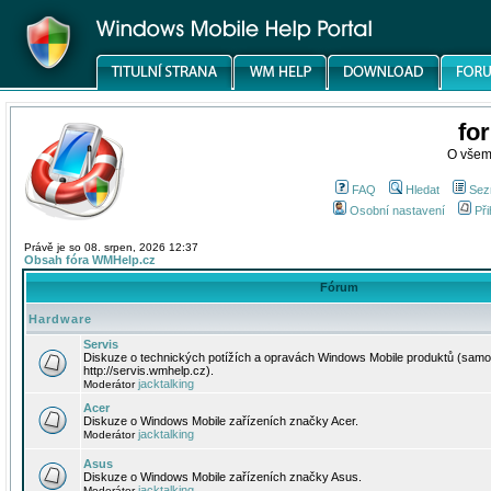
fo
O všem
FAQ
Hledat
Sez
Osobní nastavení
Při
Právě je so 08. srpen, 2026 12:37
Obsah fóra WMHelp.cz
Fórum
Hardware
Servis
Diskuze o technických potížích a opravách Windows Mobile produktů (samo
http://servis.wmhelp.cz).
jacktalking
Moderátor
Acer
Diskuze o Windows Mobile zařízeních značky Acer.
jacktalking
Moderátor
Asus
Diskuze o Windows Mobile zařízeních značky Asus.
jacktalking
Moderátor