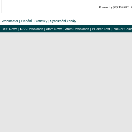
phpBB
Powered by
© 2001, 
Webmaster
|
Hledání
|
Statistiky
|
Syndikační kanály
RSS News
|
RSS Downloads
|
Atom News
|
Atom Downloads
|
Plucker Text
|
Plucker Color