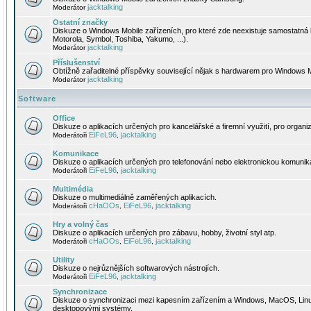
jacktalking
Moderátor
Ostatní značky
Diskuze o Windows Mobile zařízeních, pro které zde neexistuje samostatná 
Motorola, Symbol, Toshiba, Yakumo, ...).
jacktalking
Moderátor
Příslušenství
Obtížně zařaditelné příspěvky související nějak s hardwarem pro Windows M
jacktalking
Moderátor
Software
Office
Diskuze o aplikacích určených pro kancelářské a firemní využití, pro organiz
EiFeL96
jacktalking
Moderátoři
,
Komunikace
Diskuze o aplikacích určených pro telefonování nebo elektronickou komunika
EiFeL96
jacktalking
Moderátoři
,
Multimédia
Diskuze o multimediálně zaměřených aplikacích.
cHaOOs
EiFeL96
jacktalking
Moderátoři
,
,
Hry a volný čas
Diskuze o aplikacích určených pro zábavu, hobby, životní styl atp.
cHaOOs
EiFeL96
jacktalking
Moderátoři
,
,
Utility
Diskuze o nejrůznějších softwarových nástrojích.
EiFeL96
jacktalking
Moderátoři
,
Synchronizace
Diskuze o synchronizaci mezi kapesním zařízením a Windows, MacOS, Linux
desktopovými systémy.