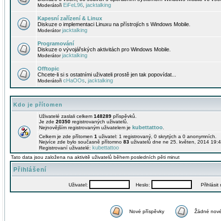
EiFeL96
jacktalking
Moderátoři
,
Kapesní zařízení & Linux
Diskuze o implementaci Linuxu na přístrojích s Windows Mobile.
jacktalking
Moderátor
Programování
Diskuze o vývojářských aktivitách pro Windows Mobile.
jacktalking
Moderátor
Offtopic
Chcete-li si s ostatními uživateli prostě jen tak popovídat...
cHaOOs
jacktalking
Moderátoři
,
Kdo je přítomen
Uživatelé zaslali celkem
148289
příspěvků.
Je zde
20350
registrovaných uživatelů.
kubettattoo
Nejnovějším registrovaným uživatelem je
.
Celkem je zde přítomen
1
uživatel: 1 registrovaný, 0 skrytých a 0 anonymních.
Nejvíce zde bylo současně přítomno
83
uživatelů dne ne 25. květen, 2014 19:4
kubettattoo
Registrovaní uživatelé:
Tato data jsou založena na aktivitě uživatelů během posledních pěti minut
Přihlášení
Uživatel:
Heslo:
Přihlásit m
Nové příspěvky
Žádné nové