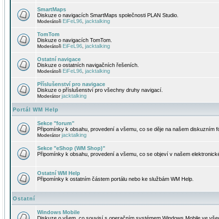
SmartMaps
Diskuze o navigacích SmartMaps společnosti PLAN Studio.
EiFeL96
jacktalking
Moderátoři
,
TomTom
Diskuze o navigacích TomTom.
EiFeL96
jacktalking
Moderátoři
,
Ostatní navigace
Diskuze o ostatních navigačních řešeních.
EiFeL96
jacktalking
Moderátoři
,
Příslušenství pro navigace
Diskuze o příslušenství pro všechny druhy navigací.
jacktalking
Moderátor
Portál WM Help
Sekce "forum"
Připomínky k obsahu, provedení a všemu, co se děje na našem diskuzním f
jacktalking
Moderátor
Sekce "eShop (WM Shop)"
Připomínky k obsahu, provedení a všemu, co se objeví v našem elektronic
Ostatní WM Help
Připomínky k ostatním částem portálu nebo ke službám WM Help.
Ostatní
Windows Mobile
Diskuze o všem, co souvisí s operačním systémem Windows Mobile ve všec