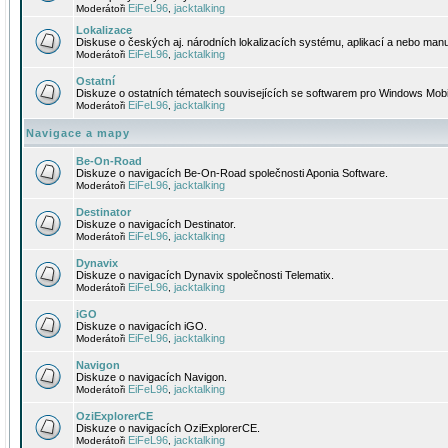
EiFeL96
jacktalking
Moderátoři
,
Lokalizace
Diskuse o českých aj. národních lokalizacích systému, aplikací a nebo manu
EiFeL96
jacktalking
Moderátoři
,
Ostatní
Diskuze o ostatních tématech souvisejících se softwarem pro Windows Mobi
EiFeL96
jacktalking
Moderátoři
,
Navigace a mapy
Be-On-Road
Diskuze o navigacích Be-On-Road společnosti Aponia Software.
EiFeL96
jacktalking
Moderátoři
,
Destinator
Diskuze o navigacích Destinator.
EiFeL96
jacktalking
Moderátoři
,
Dynavix
Diskuze o navigacích Dynavix společnosti Telematix.
EiFeL96
jacktalking
Moderátoři
,
iGO
Diskuze o navigacích iGO.
EiFeL96
jacktalking
Moderátoři
,
Navigon
Diskuze o navigacích Navigon.
EiFeL96
jacktalking
Moderátoři
,
OziExplorerCE
Diskuze o navigacích OziExplorerCE.
EiFeL96
jacktalking
Moderátoři
,