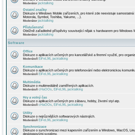
jacktalking
Moderátor
Ostatní značky
Diskuze o Windows Mobile zařízeních, pro které zde neexistuje samostatná 
Motorola, Symbol, Toshiba, Yakumo, ...).
jacktalking
Moderátor
Příslušenství
Obtížně zařaditelné příspěvky související nějak s hardwarem pro Windows M
jacktalking
Moderátor
Software
Office
Diskuze o aplikacích určených pro kancelářské a firemní využití, pro organiz
EiFeL96
jacktalking
Moderátoři
,
Komunikace
Diskuze o aplikacích určených pro telefonování nebo elektronickou komunika
EiFeL96
jacktalking
Moderátoři
,
Multimédia
Diskuze o multimediálně zaměřených aplikacích.
cHaOOs
EiFeL96
jacktalking
Moderátoři
,
,
Hry a volný čas
Diskuze o aplikacích určených pro zábavu, hobby, životní styl atp.
cHaOOs
EiFeL96
jacktalking
Moderátoři
,
,
Utility
Diskuze o nejrůznějších softwarových nástrojích.
EiFeL96
jacktalking
Moderátoři
,
Synchronizace
Diskuze o synchronizaci mezi kapesním zařízením a Windows, MacOS, Linux
desktopovými systémy.