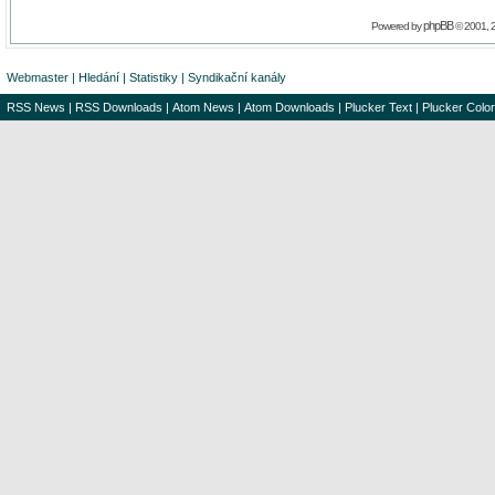
phpBB
Powered by
© 2001, 
Webmaster
|
Hledání
|
Statistiky
|
Syndikační kanály
RSS News
|
RSS Downloads
|
Atom News
|
Atom Downloads
|
Plucker Text
|
Plucker Color