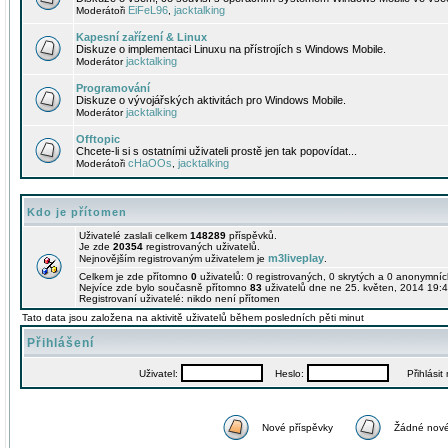
EiFeL96
jacktalking
Moderátoři
,
Kapesní zařízení & Linux
Diskuze o implementaci Linuxu na přístrojích s Windows Mobile.
jacktalking
Moderátor
Programování
Diskuze o vývojářských aktivitách pro Windows Mobile.
jacktalking
Moderátor
Offtopic
Chcete-li si s ostatními uživateli prostě jen tak popovídat...
cHaOOs
jacktalking
Moderátoři
,
Kdo je přítomen
Uživatelé zaslali celkem
148289
příspěvků.
Je zde
20354
registrovaných uživatelů.
m3liveplay
Nejnovějším registrovaným uživatelem je
.
Celkem je zde přítomno
0
uživatelů: 0 registrovaných, 0 skrytých a 0 anonymní
Nejvíce zde bylo současně přítomno
83
uživatelů dne ne 25. květen, 2014 19:4
Registrovaní uživatelé: nikdo není přítomen
Tato data jsou založena na aktivitě uživatelů během posledních pěti minut
Přihlášení
Uživatel:
Heslo:
Přihlásit m
Nové příspěvky
Žádné nové