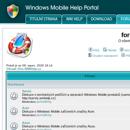
fo
O všem
FAQ
Hledat
Sez
Osobní nastavení
Při
Právě je so 08. srpen, 2026 18:14
Obsah fóra WMHelp.cz
Fórum
Hardware
Servis
Diskuze o technických potížích a opravách Windows Mobile produktů (samo
http://servis.wmhelp.cz).
jacktalking
Moderátor
Acer
Diskuze o Windows Mobile zařízeních značky Acer.
jacktalking
Moderátor
Asus
Diskuze o Windows Mobile zařízeních značky Asus.
jacktalking
Moderátor