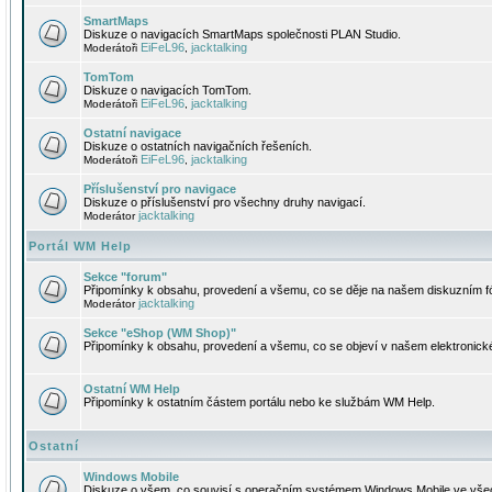
SmartMaps
Diskuze o navigacích SmartMaps společnosti PLAN Studio.
EiFeL96
jacktalking
Moderátoři
,
TomTom
Diskuze o navigacích TomTom.
EiFeL96
jacktalking
Moderátoři
,
Ostatní navigace
Diskuze o ostatních navigačních řešeních.
EiFeL96
jacktalking
Moderátoři
,
Příslušenství pro navigace
Diskuze o příslušenství pro všechny druhy navigací.
jacktalking
Moderátor
Portál WM Help
Sekce "forum"
Připomínky k obsahu, provedení a všemu, co se děje na našem diskuzním f
jacktalking
Moderátor
Sekce "eShop (WM Shop)"
Připomínky k obsahu, provedení a všemu, co se objeví v našem elektronic
Ostatní WM Help
Připomínky k ostatním částem portálu nebo ke službám WM Help.
Ostatní
Windows Mobile
Diskuze o všem, co souvisí s operačním systémem Windows Mobile ve všec