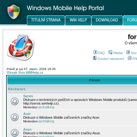
fo
O všem
FAQ
Hledat
Sez
Osobní nastavení
Při
Právě je pá 07. srpen, 2026 18:35
Obsah fóra WMHelp.cz
Fórum
Hardware
Servis
Diskuze o technických potížích a opravách Windows Mobile produktů (samo
http://servis.wmhelp.cz).
jacktalking
Moderátor
Acer
Diskuze o Windows Mobile zařízeních značky Acer.
jacktalking
Moderátor
Asus
Diskuze o Windows Mobile zařízeních značky Asus.
jacktalking
Moderátor