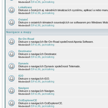
EiFeL96
jacktalking
Moderátoři
,
Lokalizace
Diskuse o českých aj. národních lokalizacích systému, aplikací a nebo manu
EiFeL96
jacktalking
Moderátoři
,
Ostatní
Diskuze o ostatních tématech souvisejících se softwarem pro Windows Mobi
EiFeL96
jacktalking
Moderátoři
,
Navigace a mapy
Be-On-Road
Diskuze o navigacích Be-On-Road společnosti Aponia Software.
EiFeL96
jacktalking
Moderátoři
,
Destinator
Diskuze o navigacích Destinator.
EiFeL96
jacktalking
Moderátoři
,
Dynavix
Diskuze o navigacích Dynavix společnosti Telematix.
EiFeL96
jacktalking
Moderátoři
,
iGO
Diskuze o navigacích iGO.
EiFeL96
jacktalking
Moderátoři
,
Navigon
Diskuze o navigacích Navigon.
EiFeL96
jacktalking
Moderátoři
,
OziExplorerCE
Diskuze o navigacích OziExplorerCE.
EiFeL96
jacktalking
Moderátoři
,