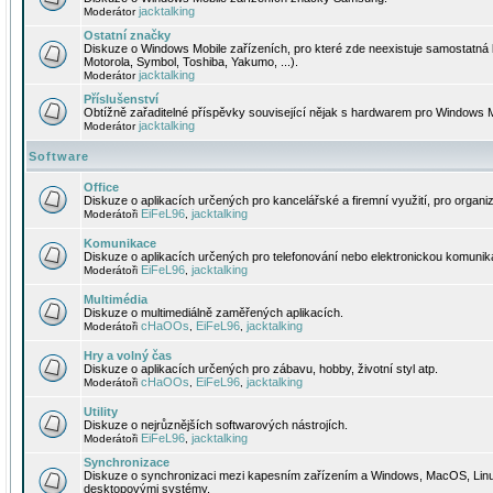
jacktalking
Moderátor
Ostatní značky
Diskuze o Windows Mobile zařízeních, pro které zde neexistuje samostatná 
Motorola, Symbol, Toshiba, Yakumo, ...).
jacktalking
Moderátor
Příslušenství
Obtížně zařaditelné příspěvky související nějak s hardwarem pro Windows M
jacktalking
Moderátor
Software
Office
Diskuze o aplikacích určených pro kancelářské a firemní využití, pro organiz
EiFeL96
jacktalking
Moderátoři
,
Komunikace
Diskuze o aplikacích určených pro telefonování nebo elektronickou komunika
EiFeL96
jacktalking
Moderátoři
,
Multimédia
Diskuze o multimediálně zaměřených aplikacích.
cHaOOs
EiFeL96
jacktalking
Moderátoři
,
,
Hry a volný čas
Diskuze o aplikacích určených pro zábavu, hobby, životní styl atp.
cHaOOs
EiFeL96
jacktalking
Moderátoři
,
,
Utility
Diskuze o nejrůznějších softwarových nástrojích.
EiFeL96
jacktalking
Moderátoři
,
Synchronizace
Diskuze o synchronizaci mezi kapesním zařízením a Windows, MacOS, Linux
desktopovými systémy.