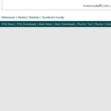
phpBB
Powered by
© 2001, 
Webmaster
|
Hledání
|
Statistiky
|
Syndikační kanály
RSS News
|
RSS Downloads
|
Atom News
|
Atom Downloads
|
Plucker Text
|
Plucker Color