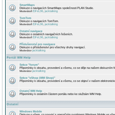
SmartMaps
Diskuze o navigacích SmartMaps společnosti PLAN Studio.
EiFeL96
jacktalking
Moderátoři
,
TomTom
Diskuze o navigacích TomTom.
EiFeL96
jacktalking
Moderátoři
,
Ostatní navigace
Diskuze o ostatních navigačních řešeních.
EiFeL96
jacktalking
Moderátoři
,
Příslušenství pro navigace
Diskuze o příslušenství pro všechny druhy navigací.
jacktalking
Moderátor
Portál WM Help
Sekce "forum"
Připomínky k obsahu, provedení a všemu, co se děje na našem diskuzním f
jacktalking
Moderátor
Sekce "eShop (WM Shop)"
Připomínky k obsahu, provedení a všemu, co se objeví v našem elektronic
Ostatní WM Help
Připomínky k ostatním částem portálu nebo ke službám WM Help.
Ostatní
Windows Mobile
Diskuze o všem, co souvisí s operačním systémem Windows Mobile ve všec