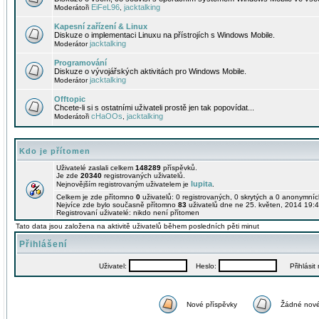
EiFeL96
jacktalking
Moderátoři
,
Kapesní zařízení & Linux
Diskuze o implementaci Linuxu na přístrojích s Windows Mobile.
jacktalking
Moderátor
Programování
Diskuze o vývojářských aktivitách pro Windows Mobile.
jacktalking
Moderátor
Offtopic
Chcete-li si s ostatními uživateli prostě jen tak popovídat...
cHaOOs
jacktalking
Moderátoři
,
Kdo je přítomen
Uživatelé zaslali celkem
148289
příspěvků.
Je zde
20340
registrovaných uživatelů.
lupita
Nejnovějším registrovaným uživatelem je
.
Celkem je zde přítomno
0
uživatelů: 0 registrovaných, 0 skrytých a 0 anonymní
Nejvíce zde bylo současně přítomno
83
uživatelů dne ne 25. květen, 2014 19:4
Registrovaní uživatelé: nikdo není přítomen
Tato data jsou založena na aktivitě uživatelů během posledních pěti minut
Přihlášení
Uživatel:
Heslo:
Přihlásit m
Nové příspěvky
Žádné nové