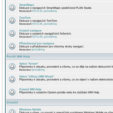
SmartMaps
Diskuze o navigacích SmartMaps společnosti PLAN Studio.
EiFeL96
jacktalking
Moderátoři
,
TomTom
Diskuze o navigacích TomTom.
EiFeL96
jacktalking
Moderátoři
,
Ostatní navigace
Diskuze o ostatních navigačních řešeních.
EiFeL96
jacktalking
Moderátoři
,
Příslušenství pro navigace
Diskuze o příslušenství pro všechny druhy navigací.
jacktalking
Moderátor
Portál WM Help
Sekce "forum"
Připomínky k obsahu, provedení a všemu, co se děje na našem diskuzním f
jacktalking
Moderátor
Sekce "eShop (WM Shop)"
Připomínky k obsahu, provedení a všemu, co se objeví v našem elektronic
Ostatní WM Help
Připomínky k ostatním částem portálu nebo ke službám WM Help.
Ostatní
Windows Mobile
Diskuze o všem, co souvisí s operačním systémem Windows Mobile ve všec