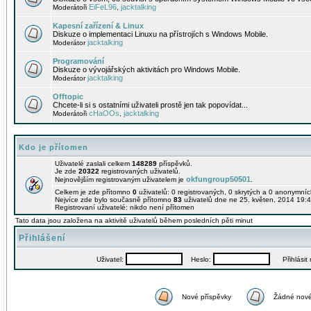
EiFeL96
jacktalking
Moderátoři
,
Kapesní zařízení & Linux
Diskuze o implementaci Linuxu na přístrojích s Windows Mobile.
jacktalking
Moderátor
Programování
Diskuze o vývojářských aktivitách pro Windows Mobile.
jacktalking
Moderátor
Offtopic
Chcete-li si s ostatními uživateli prostě jen tak popovídat...
cHaOOs
jacktalking
Moderátoři
,
Kdo je přítomen
Uživatelé zaslali celkem
148289
příspěvků.
Je zde
20322
registrovaných uživatelů.
okfungroup50501
Nejnovějším registrovaným uživatelem je
.
Celkem je zde přítomno
0
uživatelů: 0 registrovaných, 0 skrytých a 0 anonymní
Nejvíce zde bylo současně přítomno
83
uživatelů dne ne 25. květen, 2014 19:4
Registrovaní uživatelé: nikdo není přítomen
Tato data jsou založena na aktivitě uživatelů během posledních pěti minut
Přihlášení
Uživatel:
Heslo:
Přihlásit m
Nové příspěvky
Žádné nové