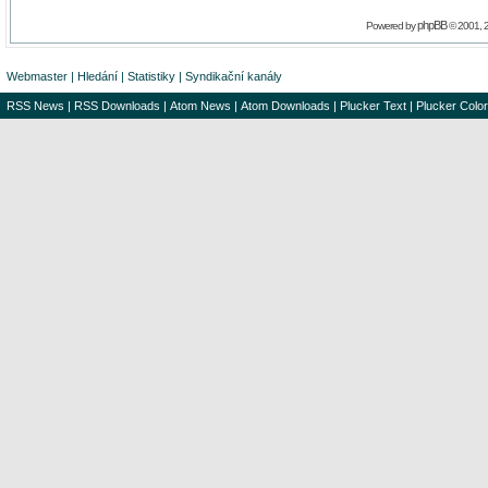
phpBB
Powered by
© 2001, 
Webmaster
|
Hledání
|
Statistiky
|
Syndikační kanály
RSS News
|
RSS Downloads
|
Atom News
|
Atom Downloads
|
Plucker Text
|
Plucker Color