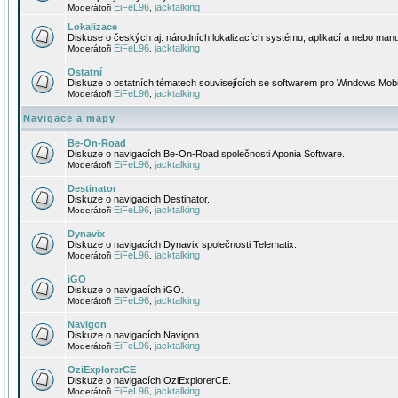
EiFeL96
jacktalking
Moderátoři
,
Lokalizace
Diskuse o českých aj. národních lokalizacích systému, aplikací a nebo manu
EiFeL96
jacktalking
Moderátoři
,
Ostatní
Diskuze o ostatních tématech souvisejících se softwarem pro Windows Mobi
EiFeL96
jacktalking
Moderátoři
,
Navigace a mapy
Be-On-Road
Diskuze o navigacích Be-On-Road společnosti Aponia Software.
EiFeL96
jacktalking
Moderátoři
,
Destinator
Diskuze o navigacích Destinator.
EiFeL96
jacktalking
Moderátoři
,
Dynavix
Diskuze o navigacích Dynavix společnosti Telematix.
EiFeL96
jacktalking
Moderátoři
,
iGO
Diskuze o navigacích iGO.
EiFeL96
jacktalking
Moderátoři
,
Navigon
Diskuze o navigacích Navigon.
EiFeL96
jacktalking
Moderátoři
,
OziExplorerCE
Diskuze o navigacích OziExplorerCE.
EiFeL96
jacktalking
Moderátoři
,