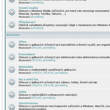
jacktalking
Moderátor
Ostatní značky
Diskuze o Windows Mobile zařízeních, pro které zde neexistuje samostatná 
Motorola, Symbol, Toshiba, Yakumo, ...).
jacktalking
Moderátor
Příslušenství
Obtížně zařaditelné příspěvky související nějak s hardwarem pro Windows M
jacktalking
Moderátor
Software
Office
Diskuze o aplikacích určených pro kancelářské a firemní využití, pro organiz
EiFeL96
jacktalking
Moderátoři
,
Komunikace
Diskuze o aplikacích určených pro telefonování nebo elektronickou komunika
EiFeL96
jacktalking
Moderátoři
,
Multimédia
Diskuze o multimediálně zaměřených aplikacích.
cHaOOs
EiFeL96
jacktalking
Moderátoři
,
,
Hry a volný čas
Diskuze o aplikacích určených pro zábavu, hobby, životní styl atp.
cHaOOs
EiFeL96
jacktalking
Moderátoři
,
,
Utility
Diskuze o nejrůznějších softwarových nástrojích.
EiFeL96
jacktalking
Moderátoři
,
Synchronizace
Diskuze o synchronizaci mezi kapesním zařízením a Windows, MacOS, Linux
desktopovými systémy.