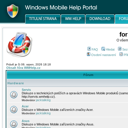
fo
O všem
FAQ
Hledat
Sez
Osobní nastavení
Při
Právě je čt 06. srpen, 2026 18:18
Obsah fóra WMHelp.cz
Fórum
Hardware
Servis
Diskuze o technických potížích a opravách Windows Mobile produktů (samo
http://servis.wmhelp.cz).
jacktalking
Moderátor
Acer
Diskuze o Windows Mobile zařízeních značky Acer.
jacktalking
Moderátor
Asus
Diskuze o Windows Mobile zařízeních značky Asus.
jacktalking
Moderátor