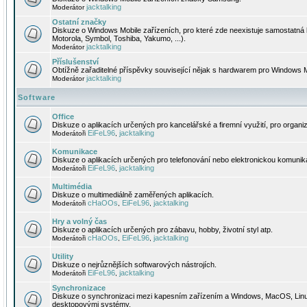
jacktalking
Moderátor
Ostatní značky
Diskuze o Windows Mobile zařízeních, pro které zde neexistuje samostatná 
Motorola, Symbol, Toshiba, Yakumo, ...).
jacktalking
Moderátor
Příslušenství
Obtížně zařaditelné příspěvky související nějak s hardwarem pro Windows M
jacktalking
Moderátor
Software
Office
Diskuze o aplikacích určených pro kancelářské a firemní využití, pro organiz
EiFeL96
jacktalking
Moderátoři
,
Komunikace
Diskuze o aplikacích určených pro telefonování nebo elektronickou komunika
EiFeL96
jacktalking
Moderátoři
,
Multimédia
Diskuze o multimediálně zaměřených aplikacích.
cHaOOs
EiFeL96
jacktalking
Moderátoři
,
,
Hry a volný čas
Diskuze o aplikacích určených pro zábavu, hobby, životní styl atp.
cHaOOs
EiFeL96
jacktalking
Moderátoři
,
,
Utility
Diskuze o nejrůznějších softwarových nástrojích.
EiFeL96
jacktalking
Moderátoři
,
Synchronizace
Diskuze o synchronizaci mezi kapesním zařízením a Windows, MacOS, Linux
desktopovými systémy.