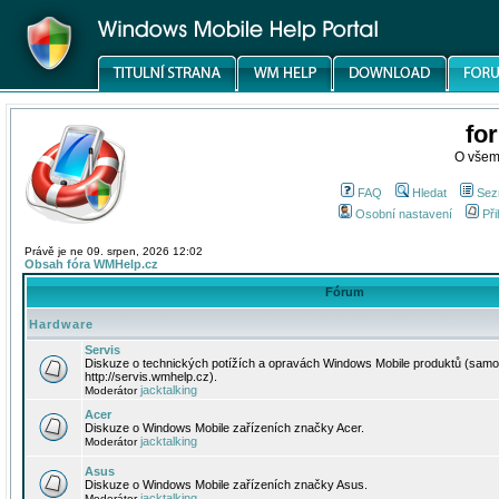
fo
O všem
FAQ
Hledat
Sez
Osobní nastavení
Při
Právě je ne 09. srpen, 2026 12:02
Obsah fóra WMHelp.cz
Fórum
Hardware
Servis
Diskuze o technických potížích a opravách Windows Mobile produktů (samo
http://servis.wmhelp.cz).
jacktalking
Moderátor
Acer
Diskuze o Windows Mobile zařízeních značky Acer.
jacktalking
Moderátor
Asus
Diskuze o Windows Mobile zařízeních značky Asus.
jacktalking
Moderátor