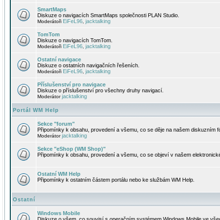
SmartMaps
Diskuze o navigacích SmartMaps společnosti PLAN Studio.
EiFeL96
jacktalking
Moderátoři
,
TomTom
Diskuze o navigacích TomTom.
EiFeL96
jacktalking
Moderátoři
,
Ostatní navigace
Diskuze o ostatních navigačních řešeních.
EiFeL96
jacktalking
Moderátoři
,
Příslušenství pro navigace
Diskuze o příslušenství pro všechny druhy navigací.
jacktalking
Moderátor
Portál WM Help
Sekce "forum"
Připomínky k obsahu, provedení a všemu, co se děje na našem diskuzním f
jacktalking
Moderátor
Sekce "eShop (WM Shop)"
Připomínky k obsahu, provedení a všemu, co se objeví v našem elektronic
Ostatní WM Help
Připomínky k ostatním částem portálu nebo ke službám WM Help.
Ostatní
Windows Mobile
Diskuze o všem, co souvisí s operačním systémem Windows Mobile ve všec