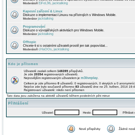
EiFeL96
jacktalking
Moderátoři
,
Kapesní zařízení & Linux
Diskuze o implementaci Linuxu na přístrojích s Windows Mobile.
jacktalking
Moderátor
Programování
Diskuze o vývojářských aktivitách pro Windows Mobile.
jacktalking
Moderátor
Offtopic
Chcete-li si s ostatními uživateli prostě jen tak popovídat...
cHaOOs
jacktalking
Moderátoři
,
Kdo je přítomen
Uživatelé zaslali celkem
148289
příspěvků.
Je zde
20354
registrovaných uživatelů.
m3liveplay
Nejnovějším registrovaným uživatelem je
.
Celkem je zde přítomno
0
uživatelů: 0 registrovaných, 0 skrytých a 0 anonymní
Nejvíce zde bylo současně přítomno
83
uživatelů dne ne 25. květen, 2014 19:4
Registrovaní uživatelé: nikdo není přítomen
Tato data jsou založena na aktivitě uživatelů během posledních pěti minut
Přihlášení
Uživatel:
Heslo:
Přihlásit m
Nové příspěvky
Žádné nové