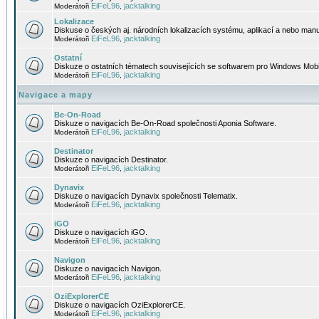
EiFeL96
jacktalking
Moderátoři
,
Lokalizace
Diskuse o českých aj. národních lokalizacích systému, aplikací a nebo manu
EiFeL96
jacktalking
Moderátoři
,
Ostatní
Diskuze o ostatních tématech souvisejících se softwarem pro Windows Mobi
EiFeL96
jacktalking
Moderátoři
,
Navigace a mapy
Be-On-Road
Diskuze o navigacích Be-On-Road společnosti Aponia Software.
EiFeL96
jacktalking
Moderátoři
,
Destinator
Diskuze o navigacích Destinator.
EiFeL96
jacktalking
Moderátoři
,
Dynavix
Diskuze o navigacích Dynavix společnosti Telematix.
EiFeL96
jacktalking
Moderátoři
,
iGO
Diskuze o navigacích iGO.
EiFeL96
jacktalking
Moderátoři
,
Navigon
Diskuze o navigacích Navigon.
EiFeL96
jacktalking
Moderátoři
,
OziExplorerCE
Diskuze o navigacích OziExplorerCE.
EiFeL96
jacktalking
Moderátoři
,