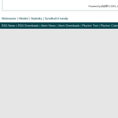
phpBB
Powered by
© 2001, 
Webmaster
|
Hledání
|
Statistiky
|
Syndikační kanály
RSS News
|
RSS Downloads
|
Atom News
|
Atom Downloads
|
Plucker Text
|
Plucker Color