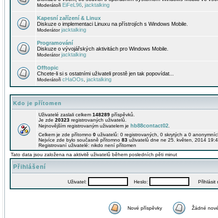
EiFeL96
jacktalking
Moderátoři
,
Kapesní zařízení & Linux
Diskuze o implementaci Linuxu na přístrojích s Windows Mobile.
jacktalking
Moderátor
Programování
Diskuze o vývojářských aktivitách pro Windows Mobile.
jacktalking
Moderátor
Offtopic
Chcete-li si s ostatními uživateli prostě jen tak popovídat...
cHaOOs
jacktalking
Moderátoři
,
Kdo je přítomen
Uživatelé zaslali celkem
148289
příspěvků.
Je zde
20323
registrovaných uživatelů.
hb88contact02
Nejnovějším registrovaným uživatelem je
.
Celkem je zde přítomno
0
uživatelů: 0 registrovaných, 0 skrytých a 0 anonymní
Nejvíce zde bylo současně přítomno
83
uživatelů dne ne 25. květen, 2014 19:4
Registrovaní uživatelé: nikdo není přítomen
Tato data jsou založena na aktivitě uživatelů během posledních pěti minut
Přihlášení
Uživatel:
Heslo:
Přihlásit m
Nové příspěvky
Žádné nové