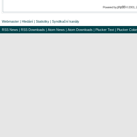
phpBB
Powered by
© 2001, 
Webmaster
|
Hledání
|
Statistiky
|
Syndikační kanály
RSS News
|
RSS Downloads
|
Atom News
|
Atom Downloads
|
Plucker Text
|
Plucker Color