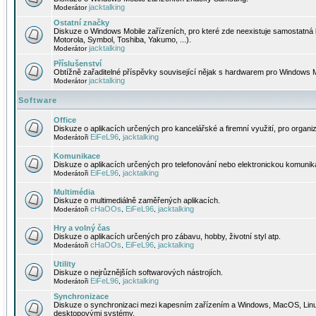
jacktalking
Moderátor
Ostatní značky
Diskuze o Windows Mobile zařízeních, pro které zde neexistuje samostatná 
Motorola, Symbol, Toshiba, Yakumo, ...).
jacktalking
Moderátor
Příslušenství
Obtížně zařaditelné příspěvky související nějak s hardwarem pro Windows M
jacktalking
Moderátor
Software
Office
Diskuze o aplikacích určených pro kancelářské a firemní využití, pro organiz
EiFeL96
jacktalking
Moderátoři
,
Komunikace
Diskuze o aplikacích určených pro telefonování nebo elektronickou komunika
EiFeL96
jacktalking
Moderátoři
,
Multimédia
Diskuze o multimediálně zaměřených aplikacích.
cHaOOs
EiFeL96
jacktalking
Moderátoři
,
,
Hry a volný čas
Diskuze o aplikacích určených pro zábavu, hobby, životní styl atp.
cHaOOs
EiFeL96
jacktalking
Moderátoři
,
,
Utility
Diskuze o nejrůznějších softwarových nástrojích.
EiFeL96
jacktalking
Moderátoři
,
Synchronizace
Diskuze o synchronizaci mezi kapesním zařízením a Windows, MacOS, Linux
desktopovými systémy.