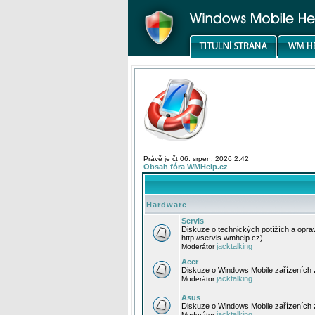
Právě je čt 06. srpen, 2026 2:42
Obsah fóra WMHelp.cz
Hardware
Servis
Diskuze o technických potížích a opr
http://servis.wmhelp.cz).
jacktalking
Moderátor
Acer
Diskuze o Windows Mobile zařízeních 
jacktalking
Moderátor
Asus
Diskuze o Windows Mobile zařízeních
jacktalking
Moderátor