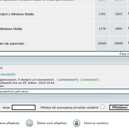
rojích s Windows Mobile.
1761
1815
 Windows Mobile.
1779
1856
 jen tak popovídat...
10945
16665
Časy u
ků.
dissdal19
e
.
egistrovaných, 0 skrytých a 0 anonymních. [
administrátoři
] [
moderátoři
]
uživatelů dne ne 25. květen, 2014 19:44.
men
posledních pěti minut
Heslo:
Přihlásit mě automaticky při každé návštěvě
Nové příspěvky
Žádné nové příspěvky
Fórum je zamčeno