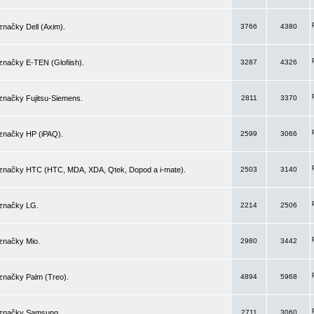
značky Dell (Axim).
3766
4380
značky E-TEN (Glofiish).
3287
4326
značky Fujitsu-Siemens.
2811
3370
 značky HP (iPAQ).
2599
3066
 značky HTC (HTC, MDA, XDA, Qtek, Dopod a i-mate).
2503
3140
 značky LG.
2214
2506
značky Mio.
2980
3442
značky Palm (Treo).
4894
5968
 značky Samsung.
2711
3060