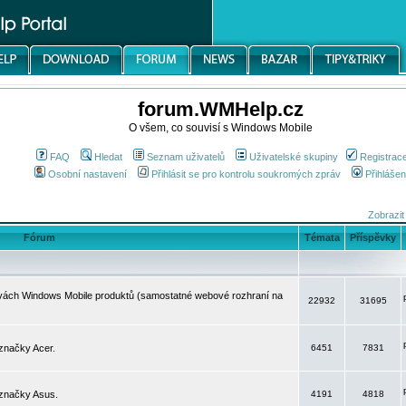
forum.WMHelp.cz
O všem, co souvisí s Windows Mobile
FAQ
Hledat
Seznam uživatelů
Uživatelské skupiny
Registrac
Osobní nastavení
Přihlásit se pro kontrolu soukromých zpráv
Přihlášen
Zobrazit
Fórum
Témata
Příspěvky
avách Windows Mobile produktů (samostatné webové rozhraní na
22932
31695
značky Acer.
6451
7831
 značky Asus.
4191
4818