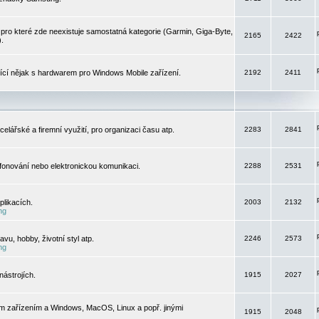
pro které zde neexistuje samostatná kategorie (Garmin, Giga-Byte,
2165
2422
).
jící nějak s hardwarem pro Windows Mobile zařízení.
2192
2411
elářské a firemní využití, pro organizaci času atp.
2283
2841
efonování nebo elektronickou komunikaci.
2288
2531
likacích.
2003
2132
ng
vu, hobby, životní styl atp.
2246
2573
ng
ástrojích.
1915
2027
m zařízením a Windows, MacOS, Linux a popř. jinými
1915
2048