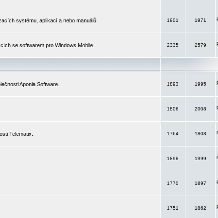
izacích systému, aplikací a nebo manuálů.
1901
1971
ících se softwarem pro Windows Mobile.
2335
2579
ečnosti Aponia Software.
1893
1995
1806
2008
sti Telematix.
1764
1808
1898
1999
1770
1897
1751
1862