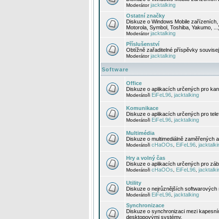
jacktalking
Moderátor
Ostatní značky
Diskuze o Windows Mobile zařízeních, 
Motorola, Symbol, Toshiba, Yakumo, ...
jacktalking
Moderátor
Příslušenství
Obtížně zařaditelné příspěvky souvise
jacktalking
Moderátor
Software
Office
Diskuze o aplikacích určených pro kanc
EiFeL96
jacktalking
Moderátoři
,
Komunikace
Diskuze o aplikacích určených pro tel
EiFeL96
jacktalking
Moderátoři
,
Multimédia
Diskuze o multimediálně zaměřených ap
cHaOOs
EiFeL96
jacktalki
Moderátoři
,
,
Hry a volný čas
Diskuze o aplikacích určených pro zába
cHaOOs
EiFeL96
jacktalki
Moderátoři
,
,
Utility
Diskuze o nejrůznějších softwarových n
EiFeL96
jacktalking
Moderátoři
,
Synchronizace
Diskuze o synchronizaci mezi kapesní
desktopovými systémy.