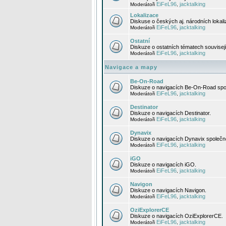
EiFeL96
jacktalking
Moderátoři
,
Lokalizace
Diskuse o českých aj. národních lokal
EiFeL96
jacktalking
Moderátoři
,
Ostatní
Diskuze o ostatních tématech souvisej
EiFeL96
jacktalking
Moderátoři
,
Navigace a mapy
Be-On-Road
Diskuze o navigacích Be-On-Road spol
EiFeL96
jacktalking
Moderátoři
,
Destinator
Diskuze o navigacích Destinator.
EiFeL96
jacktalking
Moderátoři
,
Dynavix
Diskuze o navigacích Dynavix společno
EiFeL96
jacktalking
Moderátoři
,
iGO
Diskuze o navigacích iGO.
EiFeL96
jacktalking
Moderátoři
,
Navigon
Diskuze o navigacích Navigon.
EiFeL96
jacktalking
Moderátoři
,
OziExplorerCE
Diskuze o navigacích OziExplorerCE.
EiFeL96
jacktalking
Moderátoři
,