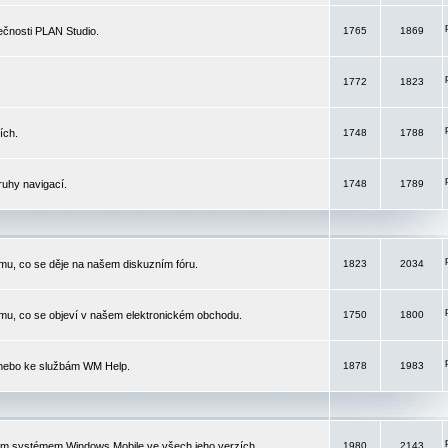
čnosti PLAN Studio.
1765
1869
1772
1823
ích.
1748
1788
ruhy navigací.
1748
1789
mu, co se děje na našem diskuzním fóru.
1823
2034
mu, co se objeví v našem elektronickém obchodu.
1750
1800
 nebo ke službám WM Help.
1878
1983
ím systémem Windows Mobile ve všech jeho verzích.
1980
2143