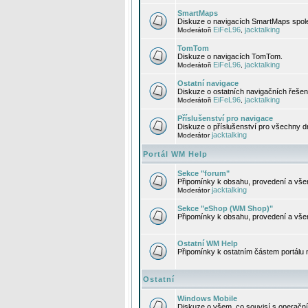
SmartMaps
Diskuze o navigacích SmartMaps spole
EiFeL96
jacktalking
Moderátoři
,
TomTom
Diskuze o navigacích TomTom.
EiFeL96
jacktalking
Moderátoři
,
Ostatní navigace
Diskuze o ostatních navigačních řešen
EiFeL96
jacktalking
Moderátoři
,
Příslušenství pro navigace
Diskuze o příslušenství pro všechny d
jacktalking
Moderátor
Portál WM Help
Sekce "forum"
Připomínky k obsahu, provedení a vše
jacktalking
Moderátor
Sekce "eShop (WM Shop)"
Připomínky k obsahu, provedení a vše
Ostatní WM Help
Připomínky k ostatním částem portálu
Ostatní
Windows Mobile
Diskuze o všem, co souvisí s operačn