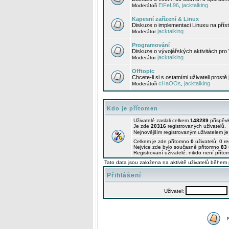
EiFeL96
jacktalking
Moderátoři
,
Kapesní zařízení & Linux
Diskuze o implementaci Linuxu na příst
jacktalking
Moderátor
Programování
Diskuze o vývojářských aktivitách pro
jacktalking
Moderátor
Offtopic
Chcete-li si s ostatními uživateli prostě
cHaOOs
jacktalking
Moderátoři
,
Kdo je přítomen
Uživatelé zaslali celkem
148289
příspěv
Je zde
20316
registrovaných uživatelů.
Nejnovějším registrovaným uživatelem j
Celkem je zde přítomno
0
uživatelů: 0 r
Nejvíce zde bylo současně přítomno
83
Registrovaní uživatelé: nikdo není příto
Tato data jsou založena na aktivitě uživatelů během 
Přihlášení
Uživatel: