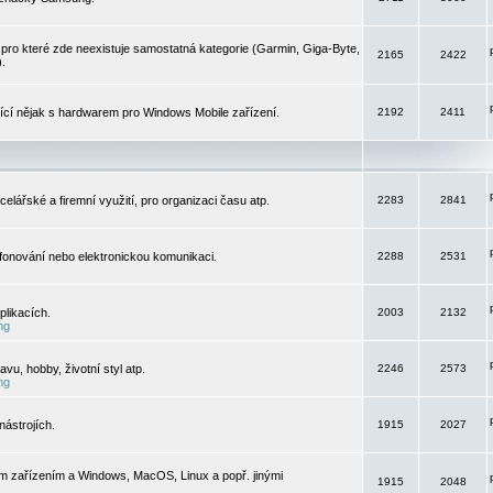
pro které zde neexistuje samostatná kategorie (Garmin, Giga-Byte,
2165
2422
).
jící nějak s hardwarem pro Windows Mobile zařízení.
2192
2411
elářské a firemní využití, pro organizaci času atp.
2283
2841
efonování nebo elektronickou komunikaci.
2288
2531
likacích.
2003
2132
ng
vu, hobby, životní styl atp.
2246
2573
ng
ástrojích.
1915
2027
m zařízením a Windows, MacOS, Linux a popř. jinými
1915
2048