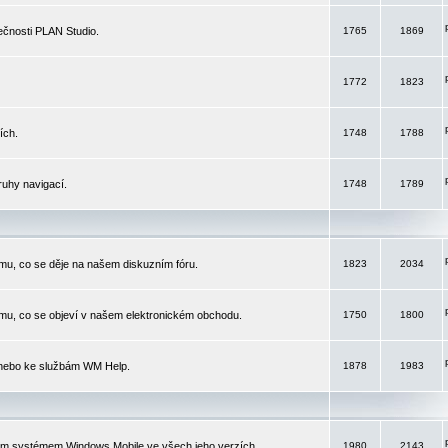
čnosti PLAN Studio.
1765
1869
1772
1823
ích.
1748
1788
ruhy navigací.
1748
1789
mu, co se děje na našem diskuzním fóru.
1823
2034
mu, co se objeví v našem elektronickém obchodu.
1750
1800
 nebo ke službám WM Help.
1878
1983
ím systémem Windows Mobile ve všech jeho verzích.
1980
2143