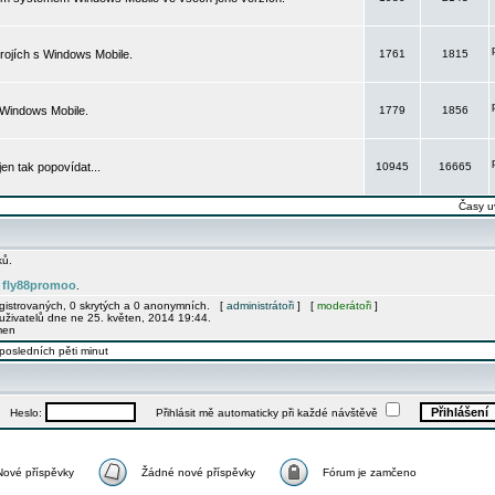
rojích s Windows Mobile.
1761
1815
 Windows Mobile.
1779
1856
 jen tak popovídat...
10945
16665
Časy u
ků.
fly88promoo
e
.
egistrovaných, 0 skrytých a 0 anonymních. [
administrátoři
] [
moderátoři
]
uživatelů dne ne 25. květen, 2014 19:44.
men
posledních pěti minut
Heslo:
Přihlásit mě automaticky při každé návštěvě
Nové příspěvky
Žádné nové příspěvky
Fórum je zamčeno