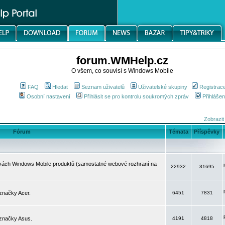
forum.WMHelp.cz
O všem, co souvisí s Windows Mobile
FAQ
Hledat
Seznam uživatelů
Uživatelské skupiny
Registrac
Osobní nastavení
Přihlásit se pro kontrolu soukromých zpráv
Přihlášen
Zobrazit
Fórum
Témata
Příspěvky
avách Windows Mobile produktů (samostatné webové rozhraní na
22932
31695
značky Acer.
6451
7831
 značky Asus.
4191
4818