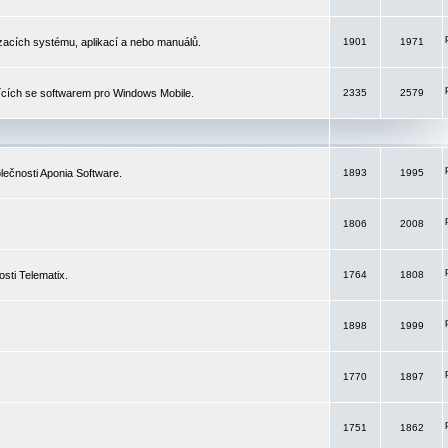
izacích systému, aplikací a nebo manuálů.
1901
1971
ících se softwarem pro Windows Mobile.
2335
2579
ečnosti Aponia Software.
1893
1995
1806
2008
sti Telematix.
1764
1808
1898
1999
1770
1897
1751
1862