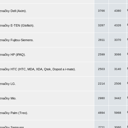
značky Dell (Axim).
3766
4380
značky E-TEN (Glofiish).
3287
4326
značky Fujitsu-Siemens.
2811
3370
 značky HP (iPAQ).
2599
3066
 značky HTC (HTC, MDA, XDA, Qtek, Dopod a i-mate).
2503
3140
 značky LG.
2214
2506
značky Mio.
2980
3442
značky Palm (Treo).
4894
5968
 značky Samsung.
2711
3060