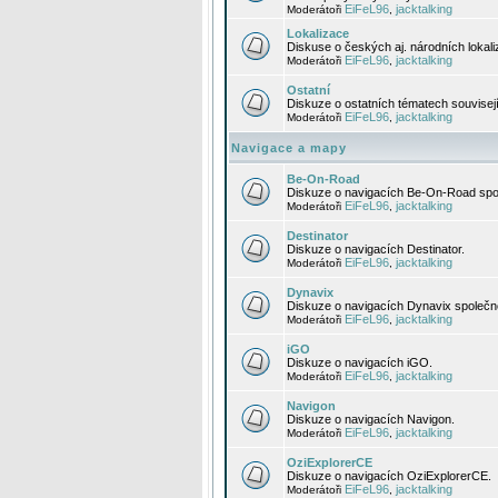
EiFeL96
jacktalking
Moderátoři
,
Lokalizace
Diskuse o českých aj. národních lokal
EiFeL96
jacktalking
Moderátoři
,
Ostatní
Diskuze o ostatních tématech souvisej
EiFeL96
jacktalking
Moderátoři
,
Navigace a mapy
Be-On-Road
Diskuze o navigacích Be-On-Road spol
EiFeL96
jacktalking
Moderátoři
,
Destinator
Diskuze o navigacích Destinator.
EiFeL96
jacktalking
Moderátoři
,
Dynavix
Diskuze o navigacích Dynavix společno
EiFeL96
jacktalking
Moderátoři
,
iGO
Diskuze o navigacích iGO.
EiFeL96
jacktalking
Moderátoři
,
Navigon
Diskuze o navigacích Navigon.
EiFeL96
jacktalking
Moderátoři
,
OziExplorerCE
Diskuze o navigacích OziExplorerCE.
EiFeL96
jacktalking
Moderátoři
,