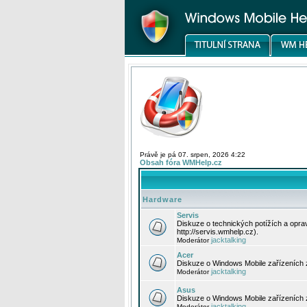
Právě je pá 07. srpen, 2026 4:22
Obsah fóra WMHelp.cz
Hardware
Servis
Diskuze o technických potížích a opr
http://servis.wmhelp.cz).
jacktalking
Moderátor
Acer
Diskuze o Windows Mobile zařízeních 
jacktalking
Moderátor
Asus
Diskuze o Windows Mobile zařízeních
jacktalking
Moderátor