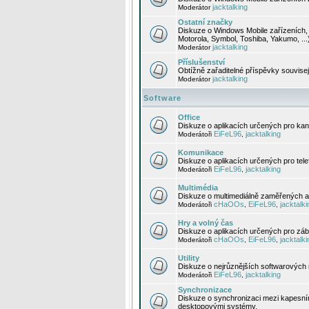
jacktalking
Moderátor
Ostatní značky
Diskuze o Windows Mobile zařízeních, 
Motorola, Symbol, Toshiba, Yakumo, ...
jacktalking
Moderátor
Příslušenství
Obtížně zařaditelné příspěvky souvise
jacktalking
Moderátor
Software
Office
Diskuze o aplikacích určených pro kanc
EiFeL96
jacktalking
Moderátoři
,
Komunikace
Diskuze o aplikacích určených pro tel
EiFeL96
jacktalking
Moderátoři
,
Multimédia
Diskuze o multimediálně zaměřených ap
cHaOOs
EiFeL96
jacktalki
Moderátoři
,
,
Hry a volný čas
Diskuze o aplikacích určených pro zába
cHaOOs
EiFeL96
jacktalki
Moderátoři
,
,
Utility
Diskuze o nejrůznějších softwarových n
EiFeL96
jacktalking
Moderátoři
,
Synchronizace
Diskuze o synchronizaci mezi kapesní
desktopovými systémy.