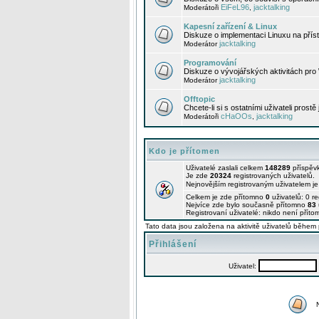
EiFeL96
jacktalking
Moderátoři
,
Kapesní zařízení & Linux
Diskuze o implementaci Linuxu na příst
jacktalking
Moderátor
Programování
Diskuze o vývojářských aktivitách pro
jacktalking
Moderátor
Offtopic
Chcete-li si s ostatními uživateli prostě
cHaOOs
jacktalking
Moderátoři
,
Kdo je přítomen
Uživatelé zaslali celkem
148289
příspěv
Je zde
20324
registrovaných uživatelů.
Nejnovějším registrovaným uživatelem j
Celkem je zde přítomno
0
uživatelů: 0 r
Nejvíce zde bylo současně přítomno
83
Registrovaní uživatelé: nikdo není příto
Tato data jsou založena na aktivitě uživatelů během 
Přihlášení
Uživatel: