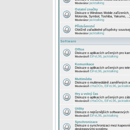
jacktalking
Moderátor
Ostatní značky
Diskuze o Windows Mobile zařízeních, 
Motorola, Symbol, Toshiba, Yakumo, ...
jacktalking
Moderátor
Příslušenství
Obtížně zařaditelné příspěvky souvise
jacktalking
Moderátor
Software
Office
Diskuze o aplikacích určených pro kanc
EiFeL96
jacktalking
Moderátoři
,
Komunikace
Diskuze o aplikacích určených pro tel
EiFeL96
jacktalking
Moderátoři
,
Multimédia
Diskuze o multimediálně zaměřených ap
cHaOOs
EiFeL96
jacktalki
Moderátoři
,
,
Hry a volný čas
Diskuze o aplikacích určených pro zába
cHaOOs
EiFeL96
jacktalki
Moderátoři
,
,
Utility
Diskuze o nejrůznějších softwarových n
EiFeL96
jacktalking
Moderátoři
,
Synchronizace
Diskuze o synchronizaci mezi kapesní
desktopovými systémy.