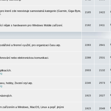
pro které zde neexistuje samostatná kategorie (Garmin, Giga-Byte,
2165
2422
).
jící nějak s hardwarem pro Windows Mobile zařízení.
2192
2411
elářské a firemní využití, pro organizaci času atp.
2283
2841
efonování nebo elektronickou komunikaci.
2288
2531
likacích.
2003
2132
ng
vu, hobby, životní styl atp.
2246
2573
ng
ástrojích.
1915
2027
m zařízením a Windows, MacOS, Linux a popř. jinými
1915
2048