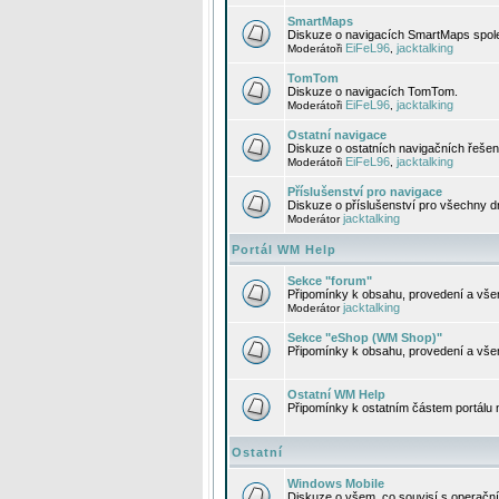
SmartMaps
Diskuze o navigacích SmartMaps spole
EiFeL96
jacktalking
Moderátoři
,
TomTom
Diskuze o navigacích TomTom.
EiFeL96
jacktalking
Moderátoři
,
Ostatní navigace
Diskuze o ostatních navigačních řešen
EiFeL96
jacktalking
Moderátoři
,
Příslušenství pro navigace
Diskuze o příslušenství pro všechny d
jacktalking
Moderátor
Portál WM Help
Sekce "forum"
Připomínky k obsahu, provedení a vše
jacktalking
Moderátor
Sekce "eShop (WM Shop)"
Připomínky k obsahu, provedení a vše
Ostatní WM Help
Připomínky k ostatním částem portálu
Ostatní
Windows Mobile
Diskuze o všem, co souvisí s operačn