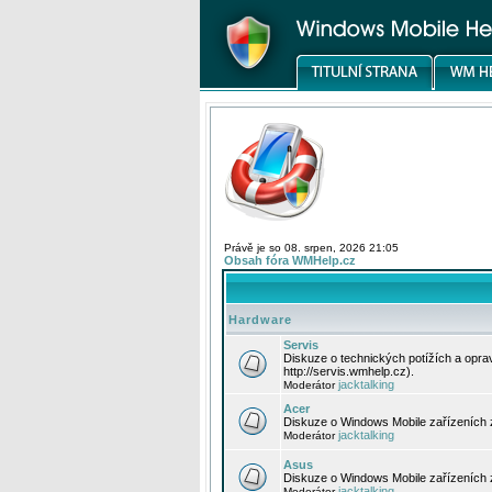
Právě je so 08. srpen, 2026 21:05
Obsah fóra WMHelp.cz
Hardware
Servis
Diskuze o technických potížích a opr
http://servis.wmhelp.cz).
jacktalking
Moderátor
Acer
Diskuze o Windows Mobile zařízeních 
jacktalking
Moderátor
Asus
Diskuze o Windows Mobile zařízeních
jacktalking
Moderátor