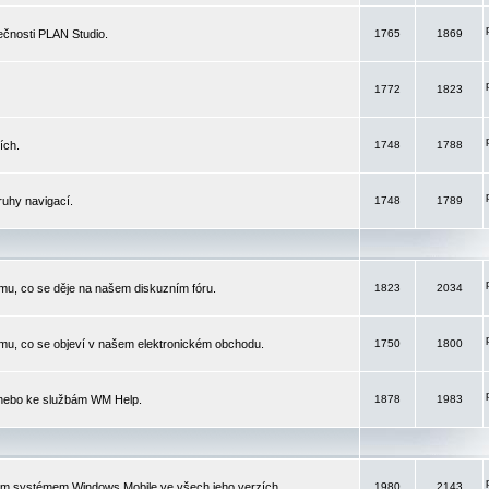
čnosti PLAN Studio.
1765
1869
1772
1823
ích.
1748
1788
ruhy navigací.
1748
1789
mu, co se děje na našem diskuzním fóru.
1823
2034
mu, co se objeví v našem elektronickém obchodu.
1750
1800
 nebo ke službám WM Help.
1878
1983
ím systémem Windows Mobile ve všech jeho verzích.
1980
2143