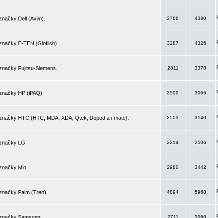
značky Dell (Axim).
3766
4380
značky E-TEN (Glofiish).
3287
4326
značky Fujitsu-Siemens.
2811
3370
 značky HP (iPAQ).
2599
3066
 značky HTC (HTC, MDA, XDA, Qtek, Dopod a i-mate).
2503
3140
 značky LG.
2214
2506
značky Mio.
2980
3442
značky Palm (Treo).
4894
5968
 značky Samsung.
2711
3060