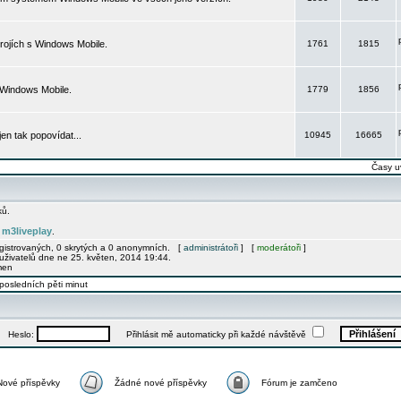
rojích s Windows Mobile.
1761
1815
 Windows Mobile.
1779
1856
 jen tak popovídat...
10945
16665
Časy u
ků.
m3liveplay
e
.
egistrovaných, 0 skrytých a 0 anonymních. [
administrátoři
] [
moderátoři
]
uživatelů dne ne 25. květen, 2014 19:44.
men
posledních pěti minut
Heslo:
Přihlásit mě automaticky při každé návštěvě
Nové příspěvky
Žádné nové příspěvky
Fórum je zamčeno