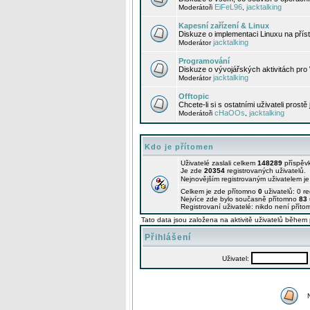
EiFeL96
jacktalking
Moderátoři
,
Kapesní zařízení & Linux
Diskuze o implementaci Linuxu na příst
jacktalking
Moderátor
Programování
Diskuze o vývojářských aktivitách pro
jacktalking
Moderátor
Offtopic
Chcete-li si s ostatními uživateli prostě
cHaOOs
jacktalking
Moderátoři
,
Kdo je přítomen
Uživatelé zaslali celkem
148289
příspěv
Je zde
20354
registrovaných uživatelů.
Nejnovějším registrovaným uživatelem j
Celkem je zde přítomno
0
uživatelů: 0 r
Nejvíce zde bylo současně přítomno
83
Registrovaní uživatelé: nikdo není příto
Tato data jsou založena na aktivitě uživatelů během 
Přihlášení
Uživatel: