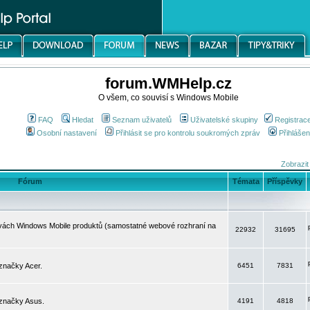
forum.WMHelp.cz
O všem, co souvisí s Windows Mobile
FAQ
Hledat
Seznam uživatelů
Uživatelské skupiny
Registrac
Osobní nastavení
Přihlásit se pro kontrolu soukromých zpráv
Přihlášen
Zobrazit
Fórum
Témata
Příspěvky
avách Windows Mobile produktů (samostatné webové rozhraní na
22932
31695
značky Acer.
6451
7831
 značky Asus.
4191
4818