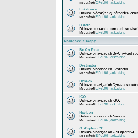
EiFeL96
jacktalking
Moderátoři
,
Lokalizace
Diskuse o českých aj. národních lokal
EiFeL96
jacktalking
Moderátoři
,
Ostatní
Diskuze o ostatních tématech souvisej
EiFeL96
jacktalking
Moderátoři
,
Navigace a mapy
Be-On-Road
Diskuze o navigacích Be-On-Road spol
EiFeL96
jacktalking
Moderátoři
,
Destinator
Diskuze o navigacích Destinator.
EiFeL96
jacktalking
Moderátoři
,
Dynavix
Diskuze o navigacích Dynavix společno
EiFeL96
jacktalking
Moderátoři
,
iGO
Diskuze o navigacích iGO.
EiFeL96
jacktalking
Moderátoři
,
Navigon
Diskuze o navigacích Navigon.
EiFeL96
jacktalking
Moderátoři
,
OziExplorerCE
Diskuze o navigacích OziExplorerCE.
EiFeL96
jacktalking
Moderátoři
,