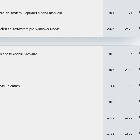
izacích systému, aplikací a nebo manuálů.
1901
1971
ících se softwarem pro Windows Mobile.
2335
2579
ečnosti Aponia Software.
1893
1995
1806
2008
sti Telematix.
1764
1808
1898
1999
1770
1897
1751
1862