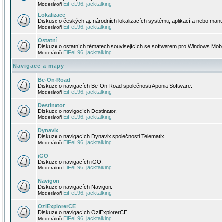
EiFeL96
jacktalking
Moderátoři
,
Lokalizace
Diskuse o českých aj. národních lokalizacích systému, aplikací a nebo manu
EiFeL96
jacktalking
Moderátoři
,
Ostatní
Diskuze o ostatních tématech souvisejících se softwarem pro Windows Mobi
EiFeL96
jacktalking
Moderátoři
,
Navigace a mapy
Be-On-Road
Diskuze o navigacích Be-On-Road společnosti Aponia Software.
EiFeL96
jacktalking
Moderátoři
,
Destinator
Diskuze o navigacích Destinator.
EiFeL96
jacktalking
Moderátoři
,
Dynavix
Diskuze o navigacích Dynavix společnosti Telematix.
EiFeL96
jacktalking
Moderátoři
,
iGO
Diskuze o navigacích iGO.
EiFeL96
jacktalking
Moderátoři
,
Navigon
Diskuze o navigacích Navigon.
EiFeL96
jacktalking
Moderátoři
,
OziExplorerCE
Diskuze o navigacích OziExplorerCE.
EiFeL96
jacktalking
Moderátoři
,