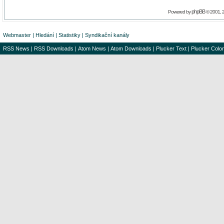
phpBB
Powered by
© 2001, 
Webmaster
|
Hledání
|
Statistiky
|
Syndikační kanály
RSS News
|
RSS Downloads
|
Atom News
|
Atom Downloads
|
Plucker Text
|
Plucker Color