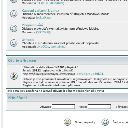
EiFeL96
jacktalking
Moderátoři
,
Kapesní zařízení & Linux
Diskuze o implementaci Linuxu na přístrojích s Windows Mobile.
jacktalking
Moderátor
Programování
Diskuze o vývojářských aktivitách pro Windows Mobile.
jacktalking
Moderátor
Offtopic
Chcete-li si s ostatními uživateli prostě jen tak popovídat...
cHaOOs
jacktalking
Moderátoři
,
Kdo je přítomen
Uživatelé zaslali celkem
148289
příspěvků.
Je zde
20322
registrovaných uživatelů.
okfungroup50501
Nejnovějším registrovaným uživatelem je
.
Celkem je zde přítomno
0
uživatelů: 0 registrovaných, 0 skrytých a 0 anonymní
Nejvíce zde bylo současně přítomno
83
uživatelů dne ne 25. květen, 2014 19:4
Registrovaní uživatelé: nikdo není přítomen
Tato data jsou založena na aktivitě uživatelů během posledních pěti minut
Přihlášení
Uživatel:
Heslo:
Přihlásit m
Nové příspěvky
Žádné nové