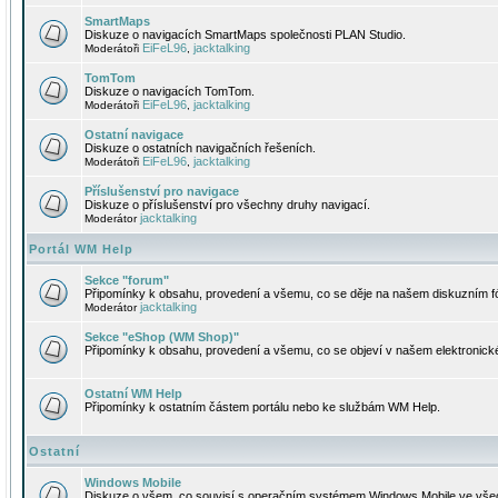
SmartMaps
Diskuze o navigacích SmartMaps společnosti PLAN Studio.
EiFeL96
jacktalking
Moderátoři
,
TomTom
Diskuze o navigacích TomTom.
EiFeL96
jacktalking
Moderátoři
,
Ostatní navigace
Diskuze o ostatních navigačních řešeních.
EiFeL96
jacktalking
Moderátoři
,
Příslušenství pro navigace
Diskuze o příslušenství pro všechny druhy navigací.
jacktalking
Moderátor
Portál WM Help
Sekce "forum"
Připomínky k obsahu, provedení a všemu, co se děje na našem diskuzním f
jacktalking
Moderátor
Sekce "eShop (WM Shop)"
Připomínky k obsahu, provedení a všemu, co se objeví v našem elektronic
Ostatní WM Help
Připomínky k ostatním částem portálu nebo ke službám WM Help.
Ostatní
Windows Mobile
Diskuze o všem, co souvisí s operačním systémem Windows Mobile ve všec