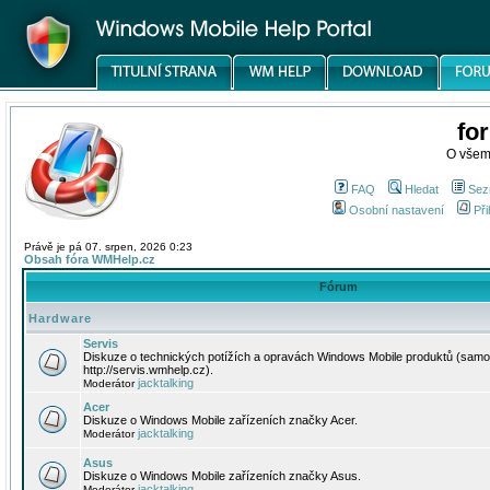
fo
O všem
FAQ
Hledat
Sez
Osobní nastavení
Při
Právě je pá 07. srpen, 2026 0:23
Obsah fóra WMHelp.cz
Fórum
Hardware
Servis
Diskuze o technických potížích a opravách Windows Mobile produktů (samo
http://servis.wmhelp.cz).
jacktalking
Moderátor
Acer
Diskuze o Windows Mobile zařízeních značky Acer.
jacktalking
Moderátor
Asus
Diskuze o Windows Mobile zařízeních značky Asus.
jacktalking
Moderátor