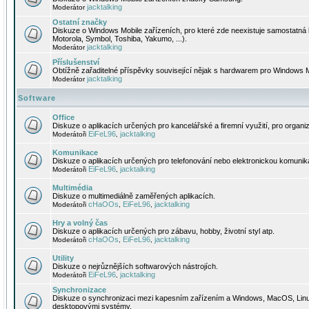
jacktalking
Moderátor
Ostatní značky
Diskuze o Windows Mobile zařízeních, pro které zde neexistuje samostatná 
Motorola, Symbol, Toshiba, Yakumo, ...).
jacktalking
Moderátor
Příslušenství
Obtížně zařaditelné příspěvky související nějak s hardwarem pro Windows M
jacktalking
Moderátor
Software
Office
Diskuze o aplikacích určených pro kancelářské a firemní využití, pro organiz
EiFeL96
jacktalking
Moderátoři
,
Komunikace
Diskuze o aplikacích určených pro telefonování nebo elektronickou komunika
EiFeL96
jacktalking
Moderátoři
,
Multimédia
Diskuze o multimediálně zaměřených aplikacích.
cHaOOs
EiFeL96
jacktalking
Moderátoři
,
,
Hry a volný čas
Diskuze o aplikacích určených pro zábavu, hobby, životní styl atp.
cHaOOs
EiFeL96
jacktalking
Moderátoři
,
,
Utility
Diskuze o nejrůznějších softwarových nástrojích.
EiFeL96
jacktalking
Moderátoři
,
Synchronizace
Diskuze o synchronizaci mezi kapesním zařízením a Windows, MacOS, Linux
desktopovými systémy.