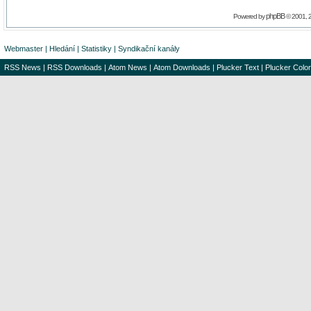
phpBB
Powered by
© 2001, 
Webmaster
|
Hledání
|
Statistiky
|
Syndikační kanály
RSS News
|
RSS Downloads
|
Atom News
|
Atom Downloads
|
Plucker Text
|
Plucker Color