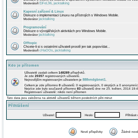
EiFeL96
jacktalking
Moderátoři
,
Kapesní zařízení & Linux
Diskuze o implementaci Linuxu na přístrojích s Windows Mobile.
jacktalking
Moderátor
Programování
Diskuze o vývojářských aktivitách pro Windows Mobile.
jacktalking
Moderátor
Offtopic
Chcete-li si s ostatními uživateli prostě jen tak popovídat...
cHaOOs
jacktalking
Moderátoři
,
Kdo je přítomen
Uživatelé zaslali celkem
148289
příspěvků.
Je zde
20357
registrovaných uživatelů.
888vndgbnet1
Nejnovějším registrovaným uživatelem je
.
Celkem je zde přítomno
0
uživatelů: 0 registrovaných, 0 skrytých a 0 anonymní
Nejvíce zde bylo současně přítomno
83
uživatelů dne ne 25. květen, 2014 19:4
Registrovaní uživatelé: nikdo není přítomen
Tato data jsou založena na aktivitě uživatelů během posledních pěti minut
Přihlášení
Uživatel:
Heslo:
Přihlásit m
Nové příspěvky
Žádné nové