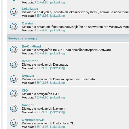
EiFeL96
jacktalking
Moderátoři
,
Lokalizace
Diskuse o českých aj. národních lokalizacích systému, aplikací a nebo manu
EiFeL96
jacktalking
Moderátoři
,
Ostatní
Diskuze o ostatních tématech souvisejících se softwarem pro Windows Mobi
EiFeL96
jacktalking
Moderátoři
,
Navigace a mapy
Be-On-Road
Diskuze o navigacích Be-On-Road společnosti Aponia Software.
EiFeL96
jacktalking
Moderátoři
,
Destinator
Diskuze o navigacích Destinator.
EiFeL96
jacktalking
Moderátoři
,
Dynavix
Diskuze o navigacích Dynavix společnosti Telematix.
EiFeL96
jacktalking
Moderátoři
,
iGO
Diskuze o navigacích iGO.
EiFeL96
jacktalking
Moderátoři
,
Navigon
Diskuze o navigacích Navigon.
EiFeL96
jacktalking
Moderátoři
,
OziExplorerCE
Diskuze o navigacích OziExplorerCE.
EiFeL96
jacktalking
Moderátoři
,