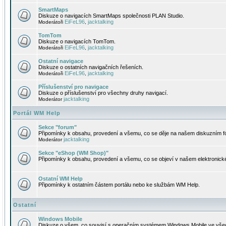
SmartMaps
Diskuze o navigacích SmartMaps společnosti PLAN Studio.
EiFeL96
jacktalking
Moderátoři
,
TomTom
Diskuze o navigacích TomTom.
EiFeL96
jacktalking
Moderátoři
,
Ostatní navigace
Diskuze o ostatních navigačních řešeních.
EiFeL96
jacktalking
Moderátoři
,
Příslušenství pro navigace
Diskuze o příslušenství pro všechny druhy navigací.
jacktalking
Moderátor
Portál WM Help
Sekce "forum"
Připomínky k obsahu, provedení a všemu, co se děje na našem diskuzním f
jacktalking
Moderátor
Sekce "eShop (WM Shop)"
Připomínky k obsahu, provedení a všemu, co se objeví v našem elektronic
Ostatní WM Help
Připomínky k ostatním částem portálu nebo ke službám WM Help.
Ostatní
Windows Mobile
Diskuze o všem, co souvisí s operačním systémem Windows Mobile ve všec