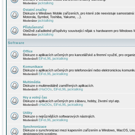
jacktalking
Moderátor
Ostatní značky
Diskuze o Windows Mobile zařízeních, pro které zde neexistuje samostatná 
Motorola, Symbol, Toshiba, Yakumo, ...).
jacktalking
Moderátor
Příslušenství
Obtížně zařaditelné příspěvky související nějak s hardwarem pro Windows M
jacktalking
Moderátor
Software
Office
Diskuze o aplikacích určených pro kancelářské a firemní využití, pro organiz
EiFeL96
jacktalking
Moderátoři
,
Komunikace
Diskuze o aplikacích určených pro telefonování nebo elektronickou komunika
EiFeL96
jacktalking
Moderátoři
,
Multimédia
Diskuze o multimediálně zaměřených aplikacích.
cHaOOs
EiFeL96
jacktalking
Moderátoři
,
,
Hry a volný čas
Diskuze o aplikacích určených pro zábavu, hobby, životní styl atp.
cHaOOs
EiFeL96
jacktalking
Moderátoři
,
,
Utility
Diskuze o nejrůznějších softwarových nástrojích.
EiFeL96
jacktalking
Moderátoři
,
Synchronizace
Diskuze o synchronizaci mezi kapesním zařízením a Windows, MacOS, Linux
desktopovými systémy.