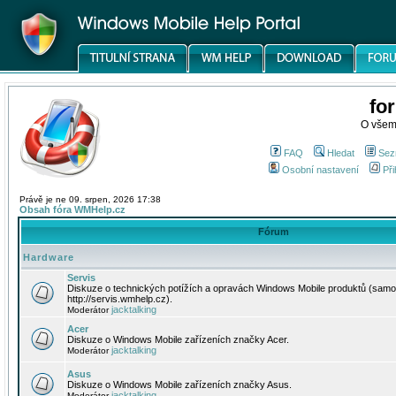
fo
O všem
FAQ
Hledat
Sez
Osobní nastavení
Při
Právě je ne 09. srpen, 2026 17:38
Obsah fóra WMHelp.cz
Fórum
Hardware
Servis
Diskuze o technických potížích a opravách Windows Mobile produktů (samo
http://servis.wmhelp.cz).
jacktalking
Moderátor
Acer
Diskuze o Windows Mobile zařízeních značky Acer.
jacktalking
Moderátor
Asus
Diskuze o Windows Mobile zařízeních značky Asus.
jacktalking
Moderátor