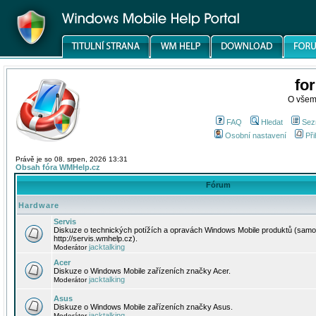
fo
O všem
FAQ
Hledat
Sez
Osobní nastavení
Při
Právě je so 08. srpen, 2026 13:31
Obsah fóra WMHelp.cz
Fórum
Hardware
Servis
Diskuze o technických potížích a opravách Windows Mobile produktů (samo
http://servis.wmhelp.cz).
jacktalking
Moderátor
Acer
Diskuze o Windows Mobile zařízeních značky Acer.
jacktalking
Moderátor
Asus
Diskuze o Windows Mobile zařízeních značky Asus.
jacktalking
Moderátor