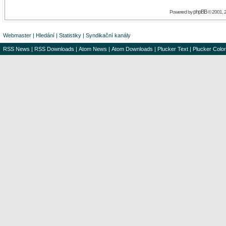
phpBB
Powered by
© 2001, 
Webmaster
|
Hledání
|
Statistiky
|
Syndikační kanály
RSS News
|
RSS Downloads
|
Atom News
|
Atom Downloads
|
Plucker Text
|
Plucker Color