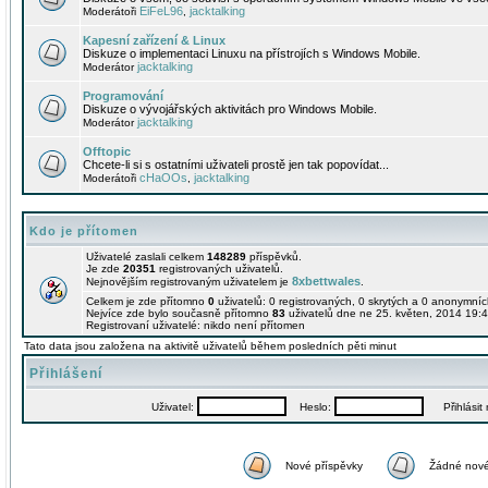
EiFeL96
jacktalking
Moderátoři
,
Kapesní zařízení & Linux
Diskuze o implementaci Linuxu na přístrojích s Windows Mobile.
jacktalking
Moderátor
Programování
Diskuze o vývojářských aktivitách pro Windows Mobile.
jacktalking
Moderátor
Offtopic
Chcete-li si s ostatními uživateli prostě jen tak popovídat...
cHaOOs
jacktalking
Moderátoři
,
Kdo je přítomen
Uživatelé zaslali celkem
148289
příspěvků.
Je zde
20351
registrovaných uživatelů.
8xbettwales
Nejnovějším registrovaným uživatelem je
.
Celkem je zde přítomno
0
uživatelů: 0 registrovaných, 0 skrytých a 0 anonymní
Nejvíce zde bylo současně přítomno
83
uživatelů dne ne 25. květen, 2014 19:4
Registrovaní uživatelé: nikdo není přítomen
Tato data jsou založena na aktivitě uživatelů během posledních pěti minut
Přihlášení
Uživatel:
Heslo:
Přihlásit m
Nové příspěvky
Žádné nové