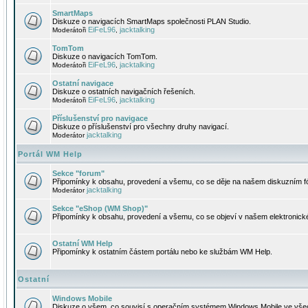
SmartMaps
Diskuze o navigacích SmartMaps společnosti PLAN Studio.
EiFeL96
jacktalking
Moderátoři
,
TomTom
Diskuze o navigacích TomTom.
EiFeL96
jacktalking
Moderátoři
,
Ostatní navigace
Diskuze o ostatních navigačních řešeních.
EiFeL96
jacktalking
Moderátoři
,
Příslušenství pro navigace
Diskuze o příslušenství pro všechny druhy navigací.
jacktalking
Moderátor
Portál WM Help
Sekce "forum"
Připomínky k obsahu, provedení a všemu, co se děje na našem diskuzním f
jacktalking
Moderátor
Sekce "eShop (WM Shop)"
Připomínky k obsahu, provedení a všemu, co se objeví v našem elektronic
Ostatní WM Help
Připomínky k ostatním částem portálu nebo ke službám WM Help.
Ostatní
Windows Mobile
Diskuze o všem, co souvisí s operačním systémem Windows Mobile ve všec