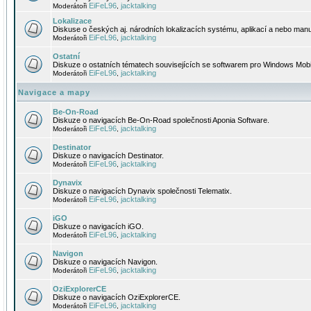
EiFeL96
jacktalking
Moderátoři
,
Lokalizace
Diskuse o českých aj. národních lokalizacích systému, aplikací a nebo manu
EiFeL96
jacktalking
Moderátoři
,
Ostatní
Diskuze o ostatních tématech souvisejících se softwarem pro Windows Mobi
EiFeL96
jacktalking
Moderátoři
,
Navigace a mapy
Be-On-Road
Diskuze o navigacích Be-On-Road společnosti Aponia Software.
EiFeL96
jacktalking
Moderátoři
,
Destinator
Diskuze o navigacích Destinator.
EiFeL96
jacktalking
Moderátoři
,
Dynavix
Diskuze o navigacích Dynavix společnosti Telematix.
EiFeL96
jacktalking
Moderátoři
,
iGO
Diskuze o navigacích iGO.
EiFeL96
jacktalking
Moderátoři
,
Navigon
Diskuze o navigacích Navigon.
EiFeL96
jacktalking
Moderátoři
,
OziExplorerCE
Diskuze o navigacích OziExplorerCE.
EiFeL96
jacktalking
Moderátoři
,