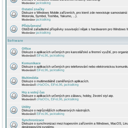
jacktalking
Moderátor
Ostatní značky
Diskuze o Windows Mobile zařízeních, pro které zde neexistuje samostatná 
Motorola, Symbol, Toshiba, Yakumo, ...).
jacktalking
Moderátor
Příslušenství
Obtížně zařaditelné příspěvky související nějak s hardwarem pro Windows M
jacktalking
Moderátor
Software
Office
Diskuze o aplikacích určených pro kancelářské a firemní využití, pro organiz
EiFeL96
jacktalking
Moderátoři
,
Komunikace
Diskuze o aplikacích určených pro telefonování nebo elektronickou komunika
EiFeL96
jacktalking
Moderátoři
,
Multimédia
Diskuze o multimediálně zaměřených aplikacích.
cHaOOs
EiFeL96
jacktalking
Moderátoři
,
,
Hry a volný čas
Diskuze o aplikacích určených pro zábavu, hobby, životní styl atp.
cHaOOs
EiFeL96
jacktalking
Moderátoři
,
,
Utility
Diskuze o nejrůznějších softwarových nástrojích.
EiFeL96
jacktalking
Moderátoři
,
Synchronizace
Diskuze o synchronizaci mezi kapesním zařízením a Windows, MacOS, Linux
desktopovými systémy.