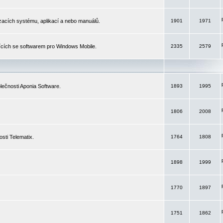
izacích systému, aplikací a nebo manuálů.
1901
1971
ících se softwarem pro Windows Mobile.
2335
2579
ečnosti Aponia Software.
1893
1995
1806
2008
sti Telematix.
1764
1808
1898
1999
1770
1897
1751
1862