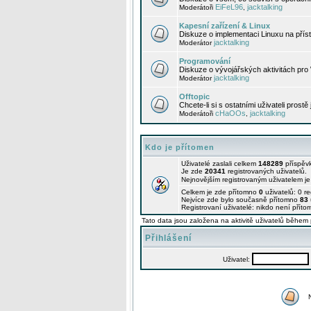
EiFeL96
jacktalking
Moderátoři
,
Kapesní zařízení & Linux
Diskuze o implementaci Linuxu na příst
jacktalking
Moderátor
Programování
Diskuze o vývojářských aktivitách pro
jacktalking
Moderátor
Offtopic
Chcete-li si s ostatními uživateli prostě
cHaOOs
jacktalking
Moderátoři
,
Kdo je přítomen
Uživatelé zaslali celkem
148289
příspěv
Je zde
20341
registrovaných uživatelů.
Nejnovějším registrovaným uživatelem j
Celkem je zde přítomno
0
uživatelů: 0 r
Nejvíce zde bylo současně přítomno
83
Registrovaní uživatelé: nikdo není příto
Tato data jsou založena na aktivitě uživatelů během 
Přihlášení
Uživatel: