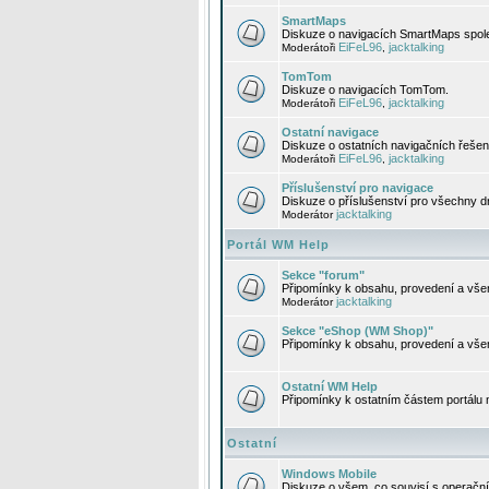
SmartMaps
Diskuze o navigacích SmartMaps spole
EiFeL96
jacktalking
Moderátoři
,
TomTom
Diskuze o navigacích TomTom.
EiFeL96
jacktalking
Moderátoři
,
Ostatní navigace
Diskuze o ostatních navigačních řešen
EiFeL96
jacktalking
Moderátoři
,
Příslušenství pro navigace
Diskuze o příslušenství pro všechny d
jacktalking
Moderátor
Portál WM Help
Sekce "forum"
Připomínky k obsahu, provedení a vše
jacktalking
Moderátor
Sekce "eShop (WM Shop)"
Připomínky k obsahu, provedení a vše
Ostatní WM Help
Připomínky k ostatním částem portálu
Ostatní
Windows Mobile
Diskuze o všem, co souvisí s operačn