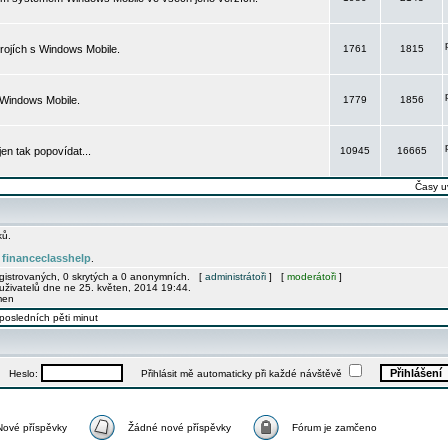
rojích s Windows Mobile.
1761
1815
 Windows Mobile.
1779
1856
 jen tak popovídat...
10945
16665
Časy u
ků.
financeclasshelp
e
.
egistrovaných, 0 skrytých a 0 anonymních. [
administrátoři
] [
moderátoři
]
uživatelů dne ne 25. květen, 2014 19:44.
men
posledních pěti minut
Heslo:
Přihlásit mě automaticky při každé návštěvě
Nové příspěvky
Žádné nové příspěvky
Fórum je zamčeno