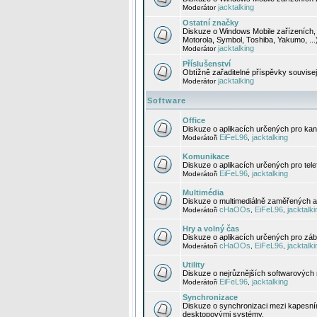
jacktalking
Moderátor
Ostatní značky
Diskuze o Windows Mobile zařízeních, 
Motorola, Symbol, Toshiba, Yakumo, ...
jacktalking
Moderátor
Příslušenství
Obtížně zařaditelné příspěvky souvise
jacktalking
Moderátor
Software
Office
Diskuze o aplikacích určených pro kanc
EiFeL96
jacktalking
Moderátoři
,
Komunikace
Diskuze o aplikacích určených pro tel
EiFeL96
jacktalking
Moderátoři
,
Multimédia
Diskuze o multimediálně zaměřených ap
cHaOOs
EiFeL96
jacktalki
Moderátoři
,
,
Hry a volný čas
Diskuze o aplikacích určených pro zába
cHaOOs
EiFeL96
jacktalki
Moderátoři
,
,
Utility
Diskuze o nejrůznějších softwarových n
EiFeL96
jacktalking
Moderátoři
,
Synchronizace
Diskuze o synchronizaci mezi kapesní
desktopovými systémy.