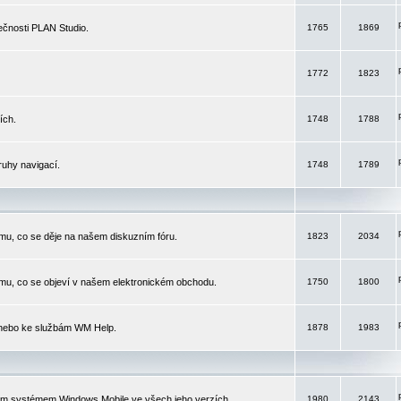
čnosti PLAN Studio.
1765
1869
1772
1823
ích.
1748
1788
ruhy navigací.
1748
1789
mu, co se děje na našem diskuzním fóru.
1823
2034
mu, co se objeví v našem elektronickém obchodu.
1750
1800
 nebo ke službám WM Help.
1878
1983
ím systémem Windows Mobile ve všech jeho verzích.
1980
2143