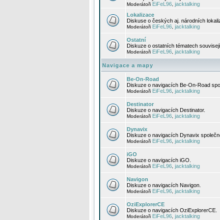
EiFeL96
jacktalking
Moderátoři
,
Lokalizace
Diskuse o českých aj. národních lokal
EiFeL96
jacktalking
Moderátoři
,
Ostatní
Diskuze o ostatních tématech souvisej
EiFeL96
jacktalking
Moderátoři
,
Navigace a mapy
Be-On-Road
Diskuze o navigacích Be-On-Road spol
EiFeL96
jacktalking
Moderátoři
,
Destinator
Diskuze o navigacích Destinator.
EiFeL96
jacktalking
Moderátoři
,
Dynavix
Diskuze o navigacích Dynavix společno
EiFeL96
jacktalking
Moderátoři
,
iGO
Diskuze o navigacích iGO.
EiFeL96
jacktalking
Moderátoři
,
Navigon
Diskuze o navigacích Navigon.
EiFeL96
jacktalking
Moderátoři
,
OziExplorerCE
Diskuze o navigacích OziExplorerCE.
EiFeL96
jacktalking
Moderátoři
,