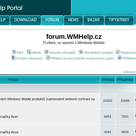
forum.WMHelp.cz
O všem, co souvisí s Windows Mobile
FAQ
Hledat
Seznam uživatelů
Uživatelské skupiny
Registrac
Osobní nastavení
Přihlásit se pro kontrolu soukromých zpráv
Přihlášen
Zobrazit
Fórum
Témata
Příspěvky
avách Windows Mobile produktů (samostatné webové rozhraní na
22932
31695
značky Acer.
6451
7831
 značky Asus.
4191
4818