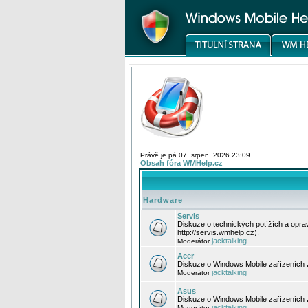
Právě je pá 07. srpen, 2026 23:09
Obsah fóra WMHelp.cz
Hardware
Servis
Diskuze o technických potížích a opr
http://servis.wmhelp.cz).
jacktalking
Moderátor
Acer
Diskuze o Windows Mobile zařízeních 
jacktalking
Moderátor
Asus
Diskuze o Windows Mobile zařízeních
jacktalking
Moderátor