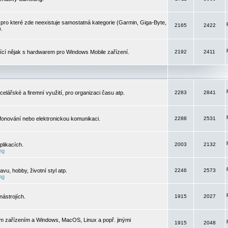
pro které zde neexistuje samostatná kategorie (Garmin, Giga-Byte,
2165
2422
).
jící nějak s hardwarem pro Windows Mobile zařízení.
2192
2411
elářské a firemní využití, pro organizaci času atp.
2283
2841
efonování nebo elektronickou komunikaci.
2288
2531
likacích.
2003
2132
ng
vu, hobby, životní styl atp.
2246
2573
ng
ástrojích.
1915
2027
m zařízením a Windows, MacOS, Linux a popř. jinými
1915
2048