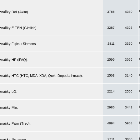
značky Dell (Axim).
3766
4380
značky E-TEN (Glofiish).
3287
4326
značky Fujitsu-Siemens.
2811
3370
 značky HP (iPAQ).
2599
3066
 značky HTC (HTC, MDA, XDA, Qtek, Dopod a i-mate).
2503
3140
 značky LG.
2214
2506
značky Mio.
2980
3442
značky Palm (Treo).
4894
5968
 značky Samsung.
2711
3060