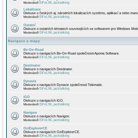
EiFeL96
jacktalking
Moderátoři
,
Lokalizace
Diskuse o českých aj. národních lokalizacích systému, aplikací a nebo manu
EiFeL96
jacktalking
Moderátoři
,
Ostatní
Diskuze o ostatních tématech souvisejících se softwarem pro Windows Mobi
EiFeL96
jacktalking
Moderátoři
,
Navigace a mapy
Be-On-Road
Diskuze o navigacích Be-On-Road společnosti Aponia Software.
EiFeL96
jacktalking
Moderátoři
,
Destinator
Diskuze o navigacích Destinator.
EiFeL96
jacktalking
Moderátoři
,
Dynavix
Diskuze o navigacích Dynavix společnosti Telematix.
EiFeL96
jacktalking
Moderátoři
,
iGO
Diskuze o navigacích iGO.
EiFeL96
jacktalking
Moderátoři
,
Navigon
Diskuze o navigacích Navigon.
EiFeL96
jacktalking
Moderátoři
,
OziExplorerCE
Diskuze o navigacích OziExplorerCE.
EiFeL96
jacktalking
Moderátoři
,