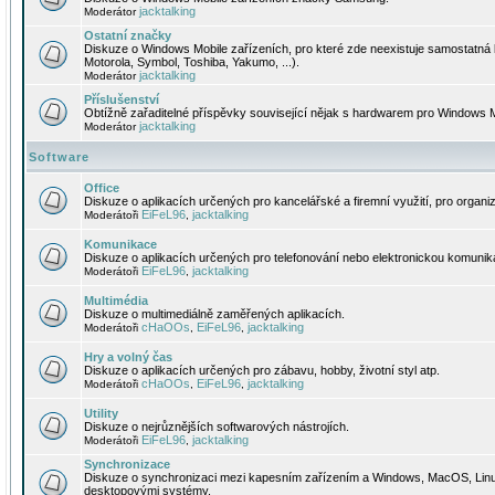
jacktalking
Moderátor
Ostatní značky
Diskuze o Windows Mobile zařízeních, pro které zde neexistuje samostatná 
Motorola, Symbol, Toshiba, Yakumo, ...).
jacktalking
Moderátor
Příslušenství
Obtížně zařaditelné příspěvky související nějak s hardwarem pro Windows M
jacktalking
Moderátor
Software
Office
Diskuze o aplikacích určených pro kancelářské a firemní využití, pro organiz
EiFeL96
jacktalking
Moderátoři
,
Komunikace
Diskuze o aplikacích určených pro telefonování nebo elektronickou komunika
EiFeL96
jacktalking
Moderátoři
,
Multimédia
Diskuze o multimediálně zaměřených aplikacích.
cHaOOs
EiFeL96
jacktalking
Moderátoři
,
,
Hry a volný čas
Diskuze o aplikacích určených pro zábavu, hobby, životní styl atp.
cHaOOs
EiFeL96
jacktalking
Moderátoři
,
,
Utility
Diskuze o nejrůznějších softwarových nástrojích.
EiFeL96
jacktalking
Moderátoři
,
Synchronizace
Diskuze o synchronizaci mezi kapesním zařízením a Windows, MacOS, Linux
desktopovými systémy.