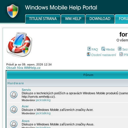
fo
O všem
FAQ
Hledat
Sez
Osobní nastavení
Při
Právě je so 08. srpen, 2026 12:34
Obsah fóra WMHelp.cz
Fórum
Hardware
Servis
Diskuze o technických potížích a opravách Windows Mobile produktů (samo
http://servis.wmhelp.cz).
jacktalking
Moderátor
Acer
Diskuze o Windows Mobile zařízeních značky Acer.
jacktalking
Moderátor
Asus
Diskuze o Windows Mobile zařízeních značky Asus.
jacktalking
Moderátor