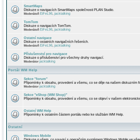
SmartMaps
Diskuze o navigacích SmartMaps společnosti PLAN Studio.
EiFeL96
jacktalking
Moderátoři
,
TomTom
Diskuze o navigacích TomTom.
EiFeL96
jacktalking
Moderátoři
,
Ostatní navigace
Diskuze o ostatních navigačních řešeních.
EiFeL96
jacktalking
Moderátoři
,
Příslušenství pro navigace
Diskuze o příslušenství pro všechny druhy navigací.
jacktalking
Moderátor
Portál WM Help
Sekce "forum"
Připomínky k obsahu, provedení a všemu, co se děje na našem diskuzním f
jacktalking
Moderátor
Sekce "eShop (WM Shop)"
Připomínky k obsahu, provedení a všemu, co se objeví v našem elektronic
Ostatní WM Help
Připomínky k ostatním částem portálu nebo ke službám WM Help.
Ostatní
Windows Mobile
Diskuze o všem, co souvisí s operačním systémem Windows Mobile ve všec