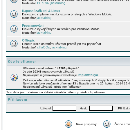
EiFeL96
jacktalking
Moderátoři
,
Kapesní zařízení & Linux
Diskuze o implementaci Linuxu na přístrojích s Windows Mobile.
jacktalking
Moderátor
Programování
Diskuze o vývojářských aktivitách pro Windows Mobile.
jacktalking
Moderátor
Offtopic
Chcete-li si s ostatními uživateli prostě jen tak popovídat...
cHaOOs
jacktalking
Moderátoři
,
Kdo je přítomen
Uživatelé zaslali celkem
148289
příspěvků.
Je zde
20349
registrovaných uživatelů.
implanttokyo
Nejnovějším registrovaným uživatelem je
.
Celkem je zde přítomno
0
uživatelů: 0 registrovaných, 0 skrytých a 0 anonymní
Nejvíce zde bylo současně přítomno
83
uživatelů dne ne 25. květen, 2014 19:4
Registrovaní uživatelé: nikdo není přítomen
Tato data jsou založena na aktivitě uživatelů během posledních pěti minut
Přihlášení
Uživatel:
Heslo:
Přihlásit m
Nové příspěvky
Žádné nové