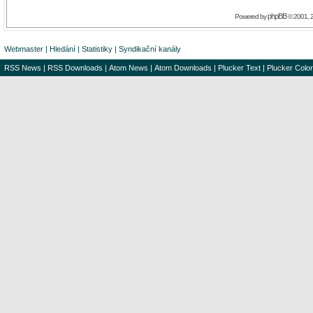
phpBB
Powered by
© 2001, 
Webmaster
|
Hledání
|
Statistiky
|
Syndikační kanály
RSS News
|
RSS Downloads
|
Atom News
|
Atom Downloads
|
Plucker Text
|
Plucker Color