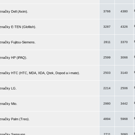
značky Dell (Axim).
3766
4380
značky E-TEN (Glofiish).
3287
4326
značky Fujitsu-Siemens.
2811
3370
 značky HP (iPAQ).
2599
3066
 značky HTC (HTC, MDA, XDA, Qtek, Dopod a i-mate).
2503
3140
 značky LG.
2214
2506
značky Mio.
2980
3442
značky Palm (Treo).
4894
5968
 značky Samsung.
2711
3060