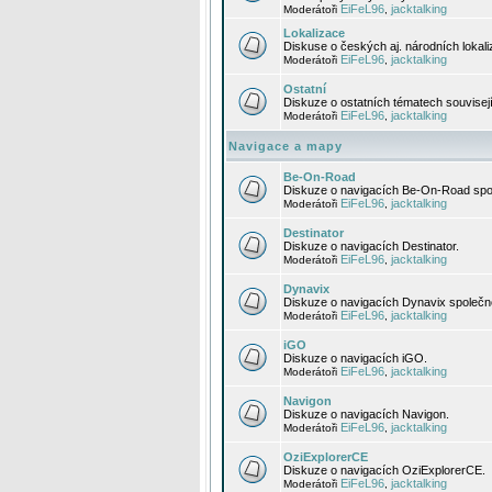
EiFeL96
jacktalking
Moderátoři
,
Lokalizace
Diskuse o českých aj. národních lokal
EiFeL96
jacktalking
Moderátoři
,
Ostatní
Diskuze o ostatních tématech souvisej
EiFeL96
jacktalking
Moderátoři
,
Navigace a mapy
Be-On-Road
Diskuze o navigacích Be-On-Road spol
EiFeL96
jacktalking
Moderátoři
,
Destinator
Diskuze o navigacích Destinator.
EiFeL96
jacktalking
Moderátoři
,
Dynavix
Diskuze o navigacích Dynavix společno
EiFeL96
jacktalking
Moderátoři
,
iGO
Diskuze o navigacích iGO.
EiFeL96
jacktalking
Moderátoři
,
Navigon
Diskuze o navigacích Navigon.
EiFeL96
jacktalking
Moderátoři
,
OziExplorerCE
Diskuze o navigacích OziExplorerCE.
EiFeL96
jacktalking
Moderátoři
,