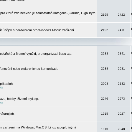
pro které zde neexistuje samostatná kategorie (Garmin, Giga-Byte,
2165
2422
).
jící nějak s hardwarem pro Windows Mobile zařízení.
2192
2411
elářské a firemní využití, pro organizaci času atp.
2283
2841
efonování nebo elektronickou komunikaci.
2288
2531
likacích.
2003
2132
ng
vu, hobby, životní styl atp.
2246
2573
ng
ástrojích.
1915
2027
m zařízením a Windows, MacOS, Linux a popř. jinými
1915
2048