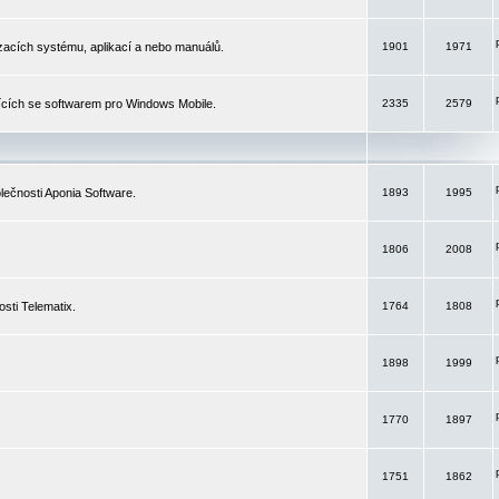
izacích systému, aplikací a nebo manuálů.
1901
1971
ících se softwarem pro Windows Mobile.
2335
2579
ečnosti Aponia Software.
1893
1995
1806
2008
sti Telematix.
1764
1808
1898
1999
1770
1897
1751
1862