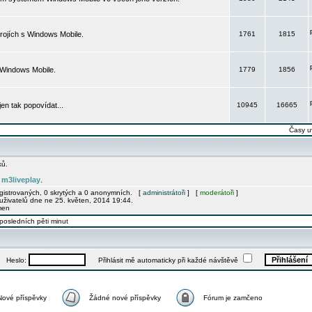
rojích s Windows Mobile.
1761
1815
 Windows Mobile.
1779
1856
 jen tak popovídat...
10945
16665
Časy u
ků.
m3liveplay
e
.
egistrovaných, 0 skrytých a 0 anonymních. [
administrátoři
] [
moderátoři
]
uživatelů dne ne 25. květen, 2014 19:44.
men
posledních pěti minut
Heslo:
Přihlásit mě automaticky při každé návštěvě
Nové příspěvky
Žádné nové příspěvky
Fórum je zamčeno