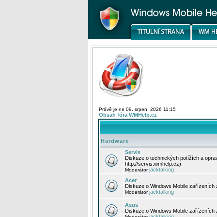
Právě je ne 09. srpen, 2026 11:15
Obsah fóra WMHelp.cz
Hardware
Servis
Diskuze o technických potížích a opr
http://servis.wmhelp.cz).
jacktalking
Moderátor
Acer
Diskuze o Windows Mobile zařízeních 
jacktalking
Moderátor
Asus
Diskuze o Windows Mobile zařízeních
jacktalking
Moderátor