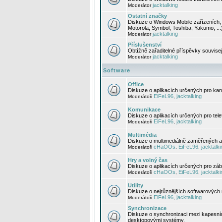
jacktalking
Moderátor
Ostatní značky
Diskuze o Windows Mobile zařízeních, 
Motorola, Symbol, Toshiba, Yakumo, ...
jacktalking
Moderátor
Příslušenství
Obtížně zařaditelné příspěvky souvise
jacktalking
Moderátor
Software
Office
Diskuze o aplikacích určených pro kanc
EiFeL96
jacktalking
Moderátoři
,
Komunikace
Diskuze o aplikacích určených pro tel
EiFeL96
jacktalking
Moderátoři
,
Multimédia
Diskuze o multimediálně zaměřených ap
cHaOOs
EiFeL96
jacktalki
Moderátoři
,
,
Hry a volný čas
Diskuze o aplikacích určených pro zába
cHaOOs
EiFeL96
jacktalki
Moderátoři
,
,
Utility
Diskuze o nejrůznějších softwarových n
EiFeL96
jacktalking
Moderátoři
,
Synchronizace
Diskuze o synchronizaci mezi kapesní
desktopovými systémy.