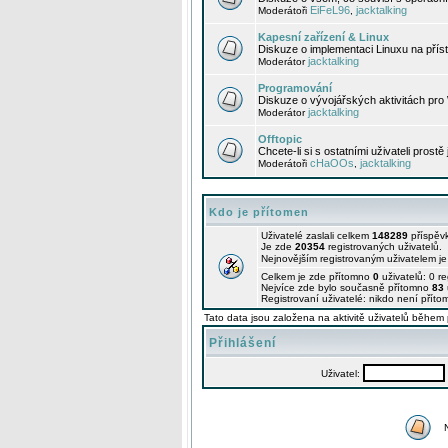
EiFeL96
jacktalking
Moderátoři
,
Kapesní zařízení & Linux
Diskuze o implementaci Linuxu na příst
jacktalking
Moderátor
Programování
Diskuze o vývojářských aktivitách pro
jacktalking
Moderátor
Offtopic
Chcete-li si s ostatními uživateli prostě
cHaOOs
jacktalking
Moderátoři
,
Kdo je přítomen
Uživatelé zaslali celkem
148289
příspěv
Je zde
20354
registrovaných uživatelů.
Nejnovějším registrovaným uživatelem j
Celkem je zde přítomno
0
uživatelů: 0 r
Nejvíce zde bylo současně přítomno
83
Registrovaní uživatelé: nikdo není příto
Tato data jsou založena na aktivitě uživatelů během 
Přihlášení
Uživatel: