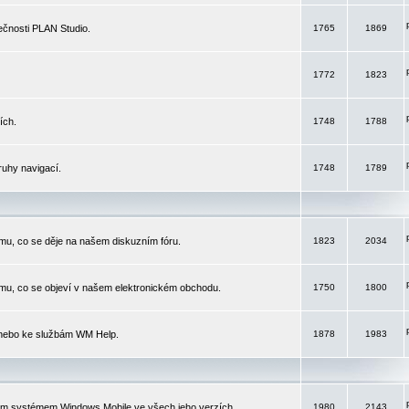
čnosti PLAN Studio.
1765
1869
1772
1823
ích.
1748
1788
ruhy navigací.
1748
1789
mu, co se děje na našem diskuzním fóru.
1823
2034
mu, co se objeví v našem elektronickém obchodu.
1750
1800
 nebo ke službám WM Help.
1878
1983
ím systémem Windows Mobile ve všech jeho verzích.
1980
2143