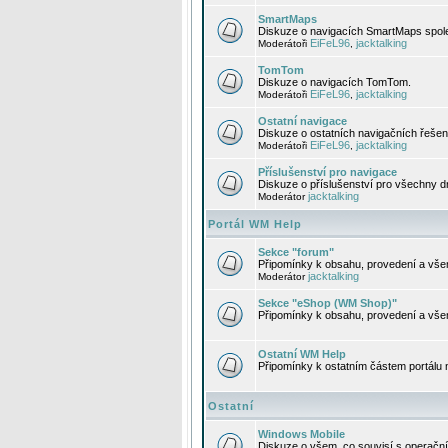
SmartMaps
Diskuze o navigacích SmartMaps spole
EiFeL96
jacktalking
Moderátoři
,
TomTom
Diskuze o navigacích TomTom.
EiFeL96
jacktalking
Moderátoři
,
Ostatní navigace
Diskuze o ostatních navigačních řešen
EiFeL96
jacktalking
Moderátoři
,
Příslušenství pro navigace
Diskuze o příslušenství pro všechny d
jacktalking
Moderátor
Portál WM Help
Sekce "forum"
Připomínky k obsahu, provedení a vše
jacktalking
Moderátor
Sekce "eShop (WM Shop)"
Připomínky k obsahu, provedení a vše
Ostatní WM Help
Připomínky k ostatním částem portálu
Ostatní
Windows Mobile
Diskuze o všem, co souvisí s operačn