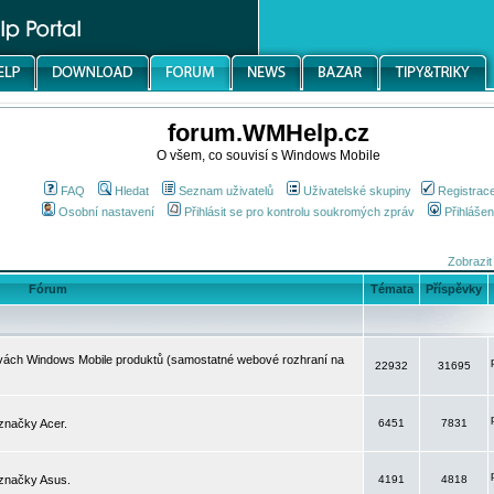
forum.WMHelp.cz
O všem, co souvisí s Windows Mobile
FAQ
Hledat
Seznam uživatelů
Uživatelské skupiny
Registrac
Osobní nastavení
Přihlásit se pro kontrolu soukromých zpráv
Přihlášen
Zobrazit
Fórum
Témata
Příspěvky
avách Windows Mobile produktů (samostatné webové rozhraní na
22932
31695
značky Acer.
6451
7831
 značky Asus.
4191
4818