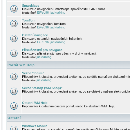
SmartMaps
Diskuze o navigacích SmartMaps společnosti PLAN Studio.
EiFeL96
jacktalking
Moderátoři
,
TomTom
Diskuze o navigacích TomTom.
EiFeL96
jacktalking
Moderátoři
,
Ostatní navigace
Diskuze o ostatních navigačních řešeních.
EiFeL96
jacktalking
Moderátoři
,
Příslušenství pro navigace
Diskuze o příslušenství pro všechny druhy navigací.
jacktalking
Moderátor
Portál WM Help
Sekce "forum"
Připomínky k obsahu, provedení a všemu, co se děje na našem diskuzním f
jacktalking
Moderátor
Sekce "eShop (WM Shop)"
Připomínky k obsahu, provedení a všemu, co se objeví v našem elektronic
Ostatní WM Help
Připomínky k ostatním částem portálu nebo ke službám WM Help.
Ostatní
Windows Mobile
Diskuze o všem, co souvisí s operačním systémem Windows Mobile ve všec