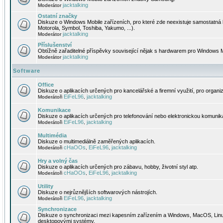
jacktalking
Moderátor
Ostatní značky
Diskuze o Windows Mobile zařízeních, pro které zde neexistuje samostatná 
Motorola, Symbol, Toshiba, Yakumo, ...).
jacktalking
Moderátor
Příslušenství
Obtížně zařaditelné příspěvky související nějak s hardwarem pro Windows M
jacktalking
Moderátor
Software
Office
Diskuze o aplikacích určených pro kancelářské a firemní využití, pro organiz
EiFeL96
jacktalking
Moderátoři
,
Komunikace
Diskuze o aplikacích určených pro telefonování nebo elektronickou komunika
EiFeL96
jacktalking
Moderátoři
,
Multimédia
Diskuze o multimediálně zaměřených aplikacích.
cHaOOs
EiFeL96
jacktalking
Moderátoři
,
,
Hry a volný čas
Diskuze o aplikacích určených pro zábavu, hobby, životní styl atp.
cHaOOs
EiFeL96
jacktalking
Moderátoři
,
,
Utility
Diskuze o nejrůznějších softwarových nástrojích.
EiFeL96
jacktalking
Moderátoři
,
Synchronizace
Diskuze o synchronizaci mezi kapesním zařízením a Windows, MacOS, Linux
desktopovými systémy.