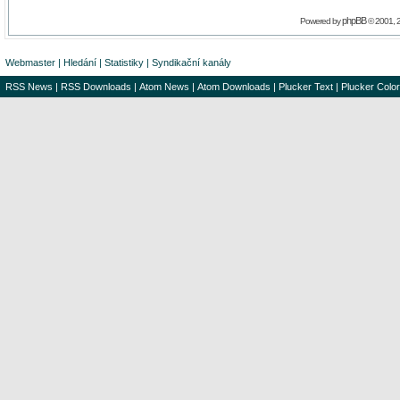
phpBB
Powered by
© 2001, 
Webmaster
|
Hledání
|
Statistiky
|
Syndikační kanály
RSS News
|
RSS Downloads
|
Atom News
|
Atom Downloads
|
Plucker Text
|
Plucker Color