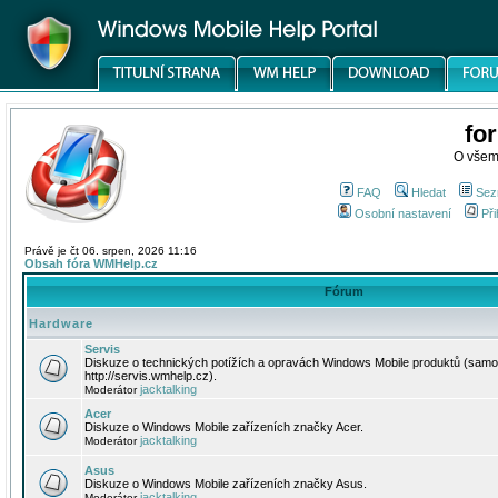
fo
O všem
FAQ
Hledat
Sez
Osobní nastavení
Při
Právě je čt 06. srpen, 2026 11:16
Obsah fóra WMHelp.cz
Fórum
Hardware
Servis
Diskuze o technických potížích a opravách Windows Mobile produktů (samo
http://servis.wmhelp.cz).
jacktalking
Moderátor
Acer
Diskuze o Windows Mobile zařízeních značky Acer.
jacktalking
Moderátor
Asus
Diskuze o Windows Mobile zařízeních značky Asus.
jacktalking
Moderátor