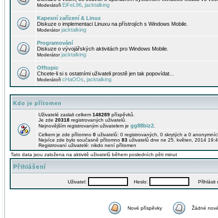
EiFeL96
jacktalking
Moderátoři
,
Kapesní zařízení & Linux
Diskuze o implementaci Linuxu na přístrojích s Windows Mobile.
jacktalking
Moderátor
Programování
Diskuze o vývojářských aktivitách pro Windows Mobile.
jacktalking
Moderátor
Offtopic
Chcete-li si s ostatními uživateli prostě jen tak popovídat...
cHaOOs
jacktalking
Moderátoři
,
Kdo je přítomen
Uživatelé zaslali celkem
148289
příspěvků.
Je zde
20318
registrovaných uživatelů.
gg88biz2
Nejnovějším registrovaným uživatelem je
.
Celkem je zde přítomno
0
uživatelů: 0 registrovaných, 0 skrytých a 0 anonymní
Nejvíce zde bylo současně přítomno
83
uživatelů dne ne 25. květen, 2014 19:4
Registrovaní uživatelé: nikdo není přítomen
Tato data jsou založena na aktivitě uživatelů během posledních pěti minut
Přihlášení
Uživatel:
Heslo:
Přihlásit m
Nové příspěvky
Žádné nové