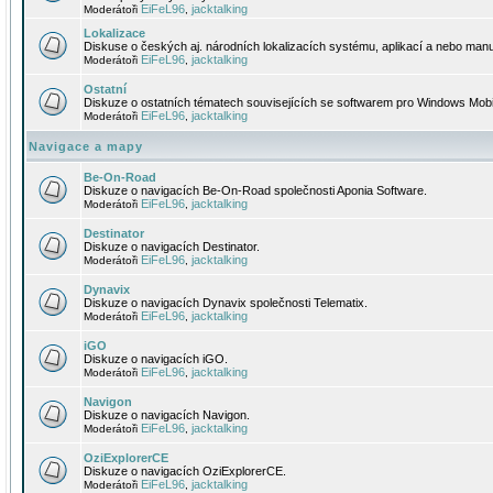
EiFeL96
jacktalking
Moderátoři
,
Lokalizace
Diskuse o českých aj. národních lokalizacích systému, aplikací a nebo manu
EiFeL96
jacktalking
Moderátoři
,
Ostatní
Diskuze o ostatních tématech souvisejících se softwarem pro Windows Mobi
EiFeL96
jacktalking
Moderátoři
,
Navigace a mapy
Be-On-Road
Diskuze o navigacích Be-On-Road společnosti Aponia Software.
EiFeL96
jacktalking
Moderátoři
,
Destinator
Diskuze o navigacích Destinator.
EiFeL96
jacktalking
Moderátoři
,
Dynavix
Diskuze o navigacích Dynavix společnosti Telematix.
EiFeL96
jacktalking
Moderátoři
,
iGO
Diskuze o navigacích iGO.
EiFeL96
jacktalking
Moderátoři
,
Navigon
Diskuze o navigacích Navigon.
EiFeL96
jacktalking
Moderátoři
,
OziExplorerCE
Diskuze o navigacích OziExplorerCE.
EiFeL96
jacktalking
Moderátoři
,