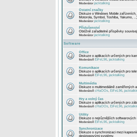
jacktalking
Moderátor
Ostatní značky
Diskuze o Windows Mobile zařízeních, 
Motorola, Symbol, Toshiba, Yakumo, ...
jacktalking
Moderátor
Příslušenství
Obtížně zařaditelné příspěvky souvise
jacktalking
Moderátor
Software
Office
Diskuze o aplikacích určených pro kanc
EiFeL96
jacktalking
Moderátoři
,
Komunikace
Diskuze o aplikacích určených pro tel
EiFeL96
jacktalking
Moderátoři
,
Multimédia
Diskuze o multimediálně zaměřených ap
cHaOOs
EiFeL96
jacktalki
Moderátoři
,
,
Hry a volný čas
Diskuze o aplikacích určených pro zába
cHaOOs
EiFeL96
jacktalki
Moderátoři
,
,
Utility
Diskuze o nejrůznějších softwarových n
EiFeL96
jacktalking
Moderátoři
,
Synchronizace
Diskuze o synchronizaci mezi kapesní
desktopovými systémy.