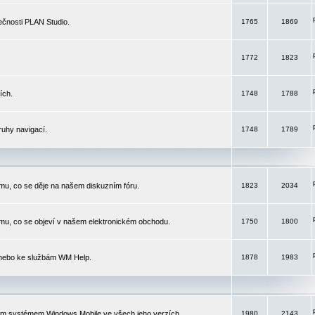
čnosti PLAN Studio.
1765
1869
1772
1823
ích.
1748
1788
ruhy navigací.
1748
1789
mu, co se děje na našem diskuzním fóru.
1823
2034
mu, co se objeví v našem elektronickém obchodu.
1750
1800
 nebo ke službám WM Help.
1878
1983
ím systémem Windows Mobile ve všech jeho verzích.
1980
2143