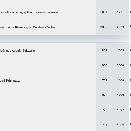
izacích systému, aplikací a nebo manuálů.
1901
1971
ících se softwarem pro Windows Mobile.
2335
2579
ečnosti Aponia Software.
1893
1995
1806
2008
sti Telematix.
1764
1808
1898
1999
1770
1897
1751
1862