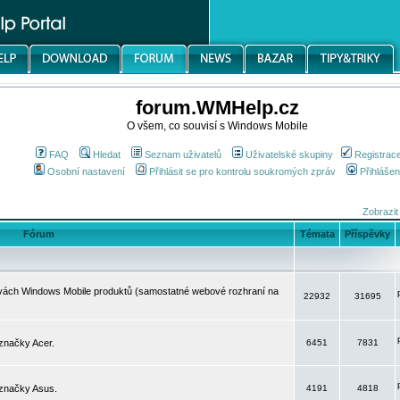
forum.WMHelp.cz
O všem, co souvisí s Windows Mobile
FAQ
Hledat
Seznam uživatelů
Uživatelské skupiny
Registrac
Osobní nastavení
Přihlásit se pro kontrolu soukromých zpráv
Přihlášen
Zobrazit
Fórum
Témata
Příspěvky
avách Windows Mobile produktů (samostatné webové rozhraní na
22932
31695
značky Acer.
6451
7831
 značky Asus.
4191
4818