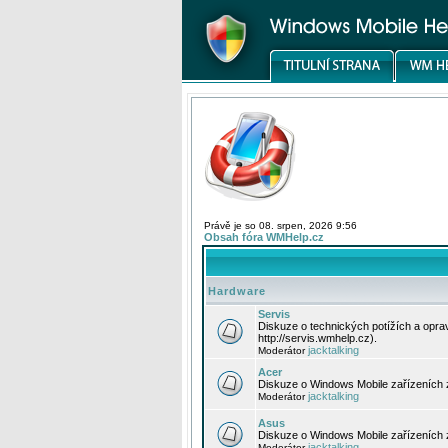
Právě je so 08. srpen, 2026 9:56
Obsah fóra WMHelp.cz
Hardware
Servis
Diskuze o technických potížích a opr
http://servis.wmhelp.cz).
jacktalking
Moderátor
Acer
Diskuze o Windows Mobile zařízeních 
jacktalking
Moderátor
Asus
Diskuze o Windows Mobile zařízeních
jacktalking
Moderátor