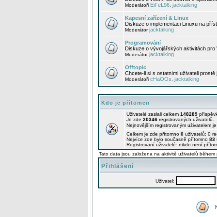
EiFeL96
jacktalking
Moderátoři
,
Kapesní zařízení & Linux
Diskuze o implementaci Linuxu na příst
jacktalking
Moderátor
Programování
Diskuze o vývojářských aktivitách pro
jacktalking
Moderátor
Offtopic
Chcete-li si s ostatními uživateli prostě
cHaOOs
jacktalking
Moderátoři
,
Kdo je přítomen
Uživatelé zaslali celkem
148289
příspěv
Je zde
20346
registrovaných uživatelů.
Nejnovějším registrovaným uživatelem j
Celkem je zde přítomno
0
uživatelů: 0 r
Nejvíce zde bylo současně přítomno
83
Registrovaní uživatelé: nikdo není příto
Tato data jsou založena na aktivitě uživatelů během 
Přihlášení
Uživatel: