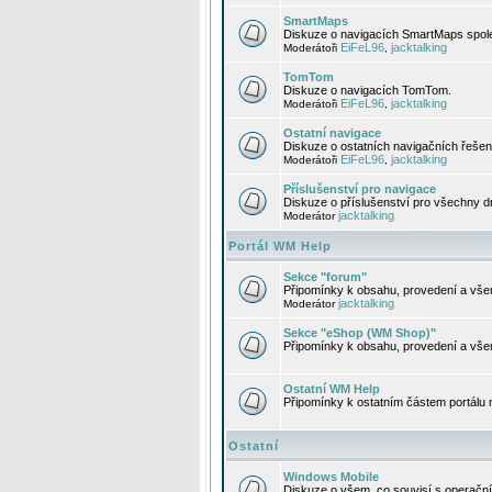
SmartMaps
Diskuze o navigacích SmartMaps spole
EiFeL96
jacktalking
Moderátoři
,
TomTom
Diskuze o navigacích TomTom.
EiFeL96
jacktalking
Moderátoři
,
Ostatní navigace
Diskuze o ostatních navigačních řešen
EiFeL96
jacktalking
Moderátoři
,
Příslušenství pro navigace
Diskuze o příslušenství pro všechny d
jacktalking
Moderátor
Portál WM Help
Sekce "forum"
Připomínky k obsahu, provedení a vše
jacktalking
Moderátor
Sekce "eShop (WM Shop)"
Připomínky k obsahu, provedení a vše
Ostatní WM Help
Připomínky k ostatním částem portálu
Ostatní
Windows Mobile
Diskuze o všem, co souvisí s operačn