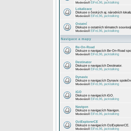
EiFeL96
jacktalking
Moderátoři
,
Lokalizace
Diskuse o českých aj. národních lokal
EiFeL96
jacktalking
Moderátoři
,
Ostatní
Diskuze o ostatních tématech souvisej
EiFeL96
jacktalking
Moderátoři
,
Navigace a mapy
Be-On-Road
Diskuze o navigacích Be-On-Road spol
EiFeL96
jacktalking
Moderátoři
,
Destinator
Diskuze o navigacích Destinator.
EiFeL96
jacktalking
Moderátoři
,
Dynavix
Diskuze o navigacích Dynavix společno
EiFeL96
jacktalking
Moderátoři
,
iGO
Diskuze o navigacích iGO.
EiFeL96
jacktalking
Moderátoři
,
Navigon
Diskuze o navigacích Navigon.
EiFeL96
jacktalking
Moderátoři
,
OziExplorerCE
Diskuze o navigacích OziExplorerCE.
EiFeL96
jacktalking
Moderátoři
,