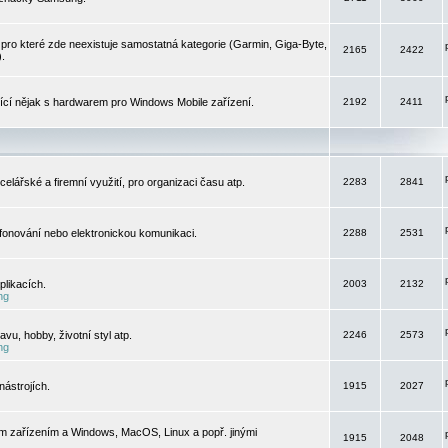
pro které zde neexistuje samostatná kategorie (Garmin, Giga-Byte,
2165
2422
).
jící nějak s hardwarem pro Windows Mobile zařízení.
2192
2411
elářské a firemní využití, pro organizaci času atp.
2283
2841
efonování nebo elektronickou komunikaci.
2288
2531
likacích.
2003
2132
ng
vu, hobby, životní styl atp.
2246
2573
ng
ástrojích.
1915
2027
m zařízením a Windows, MacOS, Linux a popř. jinými
1915
2048