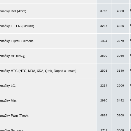
značky Dell (Axim).
3766
4380
značky E-TEN (Glofiish).
3287
4326
značky Fujitsu-Siemens.
2811
3370
 značky HP (iPAQ).
2599
3066
 značky HTC (HTC, MDA, XDA, Qtek, Dopod a i-mate).
2503
3140
 značky LG.
2214
2506
značky Mio.
2980
3442
značky Palm (Treo).
4894
5968
 značky Samsung.
2711
3060