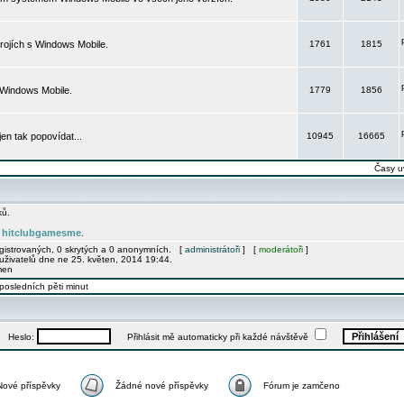
rojích s Windows Mobile.
1761
1815
 Windows Mobile.
1779
1856
 jen tak popovídat...
10945
16665
Časy u
ků.
hitclubgamesme
e
.
egistrovaných, 0 skrytých a 0 anonymních. [
administrátoři
] [
moderátoři
]
uživatelů dne ne 25. květen, 2014 19:44.
men
posledních pěti minut
Heslo:
Přihlásit mě automaticky při každé návštěvě
Nové příspěvky
Žádné nové příspěvky
Fórum je zamčeno