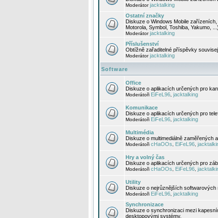
jacktalking
Moderátor
Ostatní značky
Diskuze o Windows Mobile zařízeních, 
Motorola, Symbol, Toshiba, Yakumo, ...
jacktalking
Moderátor
Příslušenství
Obtížně zařaditelné příspěvky souvise
jacktalking
Moderátor
Software
Office
Diskuze o aplikacích určených pro kanc
EiFeL96
jacktalking
Moderátoři
,
Komunikace
Diskuze o aplikacích určených pro tel
EiFeL96
jacktalking
Moderátoři
,
Multimédia
Diskuze o multimediálně zaměřených ap
cHaOOs
EiFeL96
jacktalki
Moderátoři
,
,
Hry a volný čas
Diskuze o aplikacích určených pro zába
cHaOOs
EiFeL96
jacktalki
Moderátoři
,
,
Utility
Diskuze o nejrůznějších softwarových n
EiFeL96
jacktalking
Moderátoři
,
Synchronizace
Diskuze o synchronizaci mezi kapesní
desktopovými systémy.