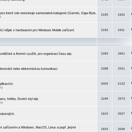
pro které zde neexistuje samostatná kategorie (Garmin, Giga-Byte,
2165
2422
).
jící nějak s hardwarem pro Windows Mobile zařízení.
2192
2411
elářské a firemní využití, pro organizaci času atp.
2283
2841
efonování nebo elektronickou komunikaci.
2288
2531
likacích.
2003
2132
ng
vu, hobby, životní styl atp.
2246
2573
ng
ástrojích.
1915
2027
m zařízením a Windows, MacOS, Linux a popř. jinými
1915
2048