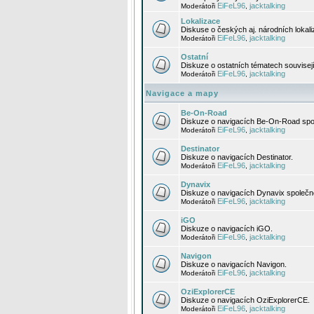
EiFeL96
jacktalking
Moderátoři
,
Lokalizace
Diskuse o českých aj. národních lokal
EiFeL96
jacktalking
Moderátoři
,
Ostatní
Diskuze o ostatních tématech souvisej
EiFeL96
jacktalking
Moderátoři
,
Navigace a mapy
Be-On-Road
Diskuze o navigacích Be-On-Road spol
EiFeL96
jacktalking
Moderátoři
,
Destinator
Diskuze o navigacích Destinator.
EiFeL96
jacktalking
Moderátoři
,
Dynavix
Diskuze o navigacích Dynavix společno
EiFeL96
jacktalking
Moderátoři
,
iGO
Diskuze o navigacích iGO.
EiFeL96
jacktalking
Moderátoři
,
Navigon
Diskuze o navigacích Navigon.
EiFeL96
jacktalking
Moderátoři
,
OziExplorerCE
Diskuze o navigacích OziExplorerCE.
EiFeL96
jacktalking
Moderátoři
,