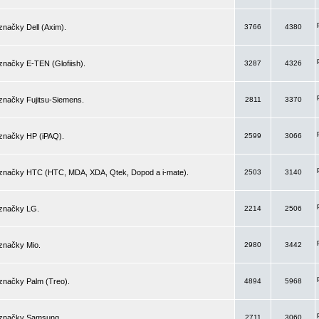
značky Dell (Axim).
3766
4380
značky E-TEN (Glofiish).
3287
4326
značky Fujitsu-Siemens.
2811
3370
 značky HP (iPAQ).
2599
3066
 značky HTC (HTC, MDA, XDA, Qtek, Dopod a i-mate).
2503
3140
 značky LG.
2214
2506
značky Mio.
2980
3442
značky Palm (Treo).
4894
5968
 značky Samsung.
2711
3060