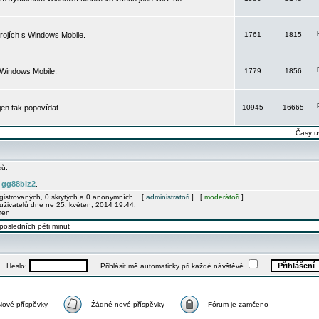
rojích s Windows Mobile.
1761
1815
 Windows Mobile.
1779
1856
 jen tak popovídat...
10945
16665
Časy u
ků.
gg88biz2
e
.
egistrovaných, 0 skrytých a 0 anonymních. [
administrátoři
] [
moderátoři
]
uživatelů dne ne 25. květen, 2014 19:44.
men
posledních pěti minut
Heslo:
Přihlásit mě automaticky při každé návštěvě
Nové příspěvky
Žádné nové příspěvky
Fórum je zamčeno