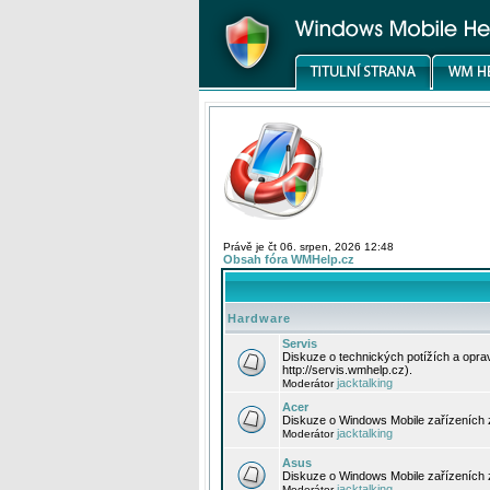
Právě je čt 06. srpen, 2026 12:48
Obsah fóra WMHelp.cz
Hardware
Servis
Diskuze o technických potížích a opr
http://servis.wmhelp.cz).
jacktalking
Moderátor
Acer
Diskuze o Windows Mobile zařízeních 
jacktalking
Moderátor
Asus
Diskuze o Windows Mobile zařízeních
jacktalking
Moderátor