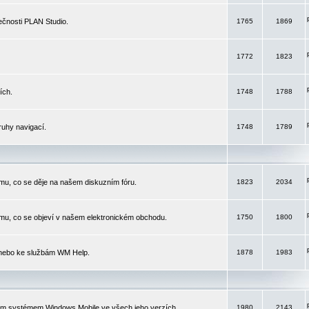
čnosti PLAN Studio.
1765
1869
1772
1823
ích.
1748
1788
ruhy navigací.
1748
1789
mu, co se děje na našem diskuzním fóru.
1823
2034
mu, co se objeví v našem elektronickém obchodu.
1750
1800
 nebo ke službám WM Help.
1878
1983
ím systémem Windows Mobile ve všech jeho verzích.
1980
2143