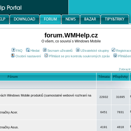
forum.WMHelp.cz
O všem, co souvisí s Windows Mobile
FAQ
Hledat
Seznam uživatelů
Uživatelské skupiny
Registrac
Osobní nastavení
Přihlásit se pro kontrolu soukromých zpráv
Přihlášen
Zobrazit
Fórum
Témata
Příspěvky
avách Windows Mobile produktů (samostatné webové rozhraní na
22932
31695
značky Acer.
6451
7831
 značky Asus.
4191
4818