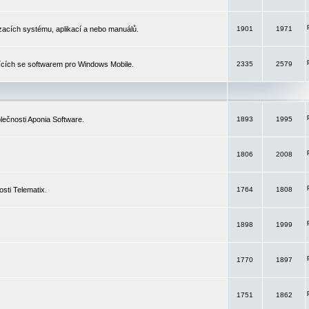
izacích systému, aplikací a nebo manuálů.
1901
1971
ících se softwarem pro Windows Mobile.
2335
2579
ečnosti Aponia Software.
1893
1995
1806
2008
sti Telematix.
1764
1808
1898
1999
1770
1897
1751
1862