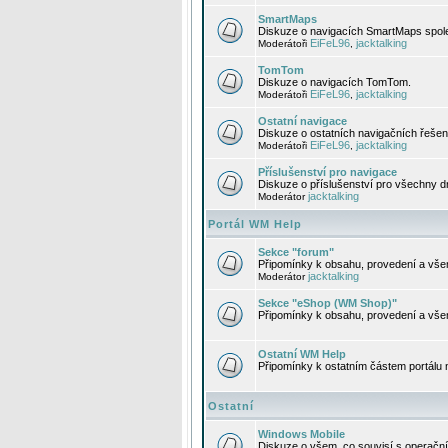
SmartMaps
Diskuze o navigacích SmartMaps spole
EiFeL96
jacktalking
Moderátoři
,
TomTom
Diskuze o navigacích TomTom.
EiFeL96
jacktalking
Moderátoři
,
Ostatní navigace
Diskuze o ostatních navigačních řešen
EiFeL96
jacktalking
Moderátoři
,
Příslušenství pro navigace
Diskuze o příslušenství pro všechny d
jacktalking
Moderátor
Portál WM Help
Sekce "forum"
Připomínky k obsahu, provedení a vše
jacktalking
Moderátor
Sekce "eShop (WM Shop)"
Připomínky k obsahu, provedení a vše
Ostatní WM Help
Připomínky k ostatním částem portálu
Ostatní
Windows Mobile
Diskuze o všem, co souvisí s operačn