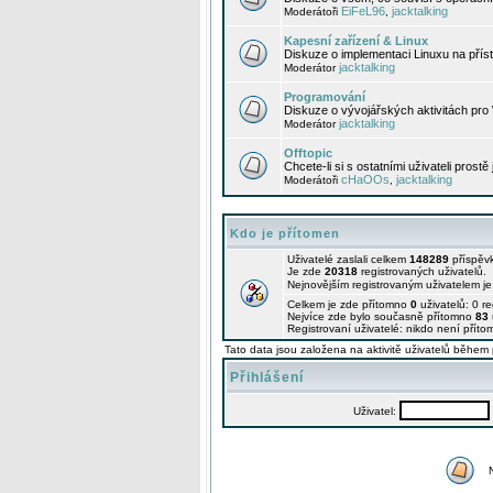
EiFeL96
jacktalking
Moderátoři
,
Kapesní zařízení & Linux
Diskuze o implementaci Linuxu na příst
jacktalking
Moderátor
Programování
Diskuze o vývojářských aktivitách pro
jacktalking
Moderátor
Offtopic
Chcete-li si s ostatními uživateli prostě
cHaOOs
jacktalking
Moderátoři
,
Kdo je přítomen
Uživatelé zaslali celkem
148289
příspěv
Je zde
20318
registrovaných uživatelů.
Nejnovějším registrovaným uživatelem j
Celkem je zde přítomno
0
uživatelů: 0 r
Nejvíce zde bylo současně přítomno
83
Registrovaní uživatelé: nikdo není příto
Tato data jsou založena na aktivitě uživatelů během 
Přihlášení
Uživatel: