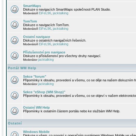
SmartMaps
Diskuze o navigacích SmartMaps společnosti PLAN Studio.
EiFeL96
jacktalking
Moderátoři
,
TomTom
Diskuze o navigacích TomTom.
EiFeL96
jacktalking
Moderátoři
,
Ostatní navigace
Diskuze o ostatních navigačních řešeních.
EiFeL96
jacktalking
Moderátoři
,
Příslušenství pro navigace
Diskuze o příslušenství pro všechny druhy navigací.
jacktalking
Moderátor
Portál WM Help
Sekce "forum"
Připomínky k obsahu, provedení a všemu, co se děje na našem diskuzním f
jacktalking
Moderátor
Sekce "eShop (WM Shop)"
Připomínky k obsahu, provedení a všemu, co se objeví v našem elektronic
Ostatní WM Help
Připomínky k ostatním částem portálu nebo ke službám WM Help.
Ostatní
Windows Mobile
Diskuze o všem, co souvisí s operačním systémem Windows Mobile ve všec