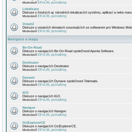
EiFeL96
jacktalking
Moderátoři
,
Lokalizace
Diskuse o českých aj. národních lokalizacích systému, aplikací a nebo manu
EiFeL96
jacktalking
Moderátoři
,
Ostatní
Diskuze o ostatních tématech souvisejících se softwarem pro Windows Mobi
EiFeL96
jacktalking
Moderátoři
,
Navigace a mapy
Be-On-Road
Diskuze o navigacích Be-On-Road společnosti Aponia Software.
EiFeL96
jacktalking
Moderátoři
,
Destinator
Diskuze o navigacích Destinator.
EiFeL96
jacktalking
Moderátoři
,
Dynavix
Diskuze o navigacích Dynavix společnosti Telematix.
EiFeL96
jacktalking
Moderátoři
,
iGO
Diskuze o navigacích iGO.
EiFeL96
jacktalking
Moderátoři
,
Navigon
Diskuze o navigacích Navigon.
EiFeL96
jacktalking
Moderátoři
,
OziExplorerCE
Diskuze o navigacích OziExplorerCE.
EiFeL96
jacktalking
Moderátoři
,