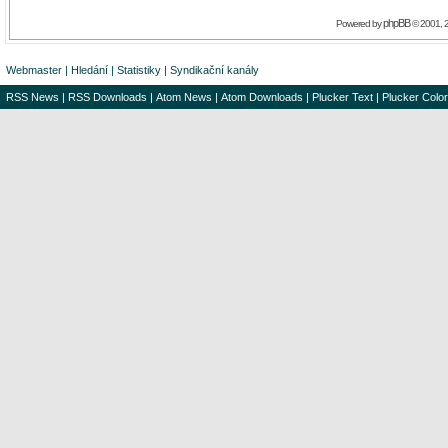
phpBB
Powered by
© 2001, 
Webmaster
|
Hledání
|
Statistiky
|
Syndikační kanály
RSS News
|
RSS Downloads
|
Atom News
|
Atom Downloads
|
Plucker Text
|
Plucker Color