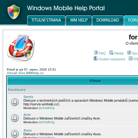
fo
O všem
FAQ
Hledat
Sez
Osobní nastavení
Při
Právě je pá 07. srpen, 2026 15:51
Obsah fóra WMHelp.cz
Fórum
Hardware
Servis
Diskuze o technických potížích a opravách Windows Mobile produktů (samo
http://servis.wmhelp.cz).
jacktalking
Moderátor
Acer
Diskuze o Windows Mobile zařízeních značky Acer.
jacktalking
Moderátor
Asus
Diskuze o Windows Mobile zařízeních značky Asus.
jacktalking
Moderátor