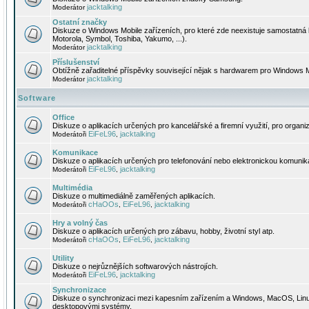
jacktalking
Moderátor
Ostatní značky
Diskuze o Windows Mobile zařízeních, pro které zde neexistuje samostatná 
Motorola, Symbol, Toshiba, Yakumo, ...).
jacktalking
Moderátor
Příslušenství
Obtížně zařaditelné příspěvky související nějak s hardwarem pro Windows M
jacktalking
Moderátor
Software
Office
Diskuze o aplikacích určených pro kancelářské a firemní využití, pro organiz
EiFeL96
jacktalking
Moderátoři
,
Komunikace
Diskuze o aplikacích určených pro telefonování nebo elektronickou komunika
EiFeL96
jacktalking
Moderátoři
,
Multimédia
Diskuze o multimediálně zaměřených aplikacích.
cHaOOs
EiFeL96
jacktalking
Moderátoři
,
,
Hry a volný čas
Diskuze o aplikacích určených pro zábavu, hobby, životní styl atp.
cHaOOs
EiFeL96
jacktalking
Moderátoři
,
,
Utility
Diskuze o nejrůznějších softwarových nástrojích.
EiFeL96
jacktalking
Moderátoři
,
Synchronizace
Diskuze o synchronizaci mezi kapesním zařízením a Windows, MacOS, Linux
desktopovými systémy.