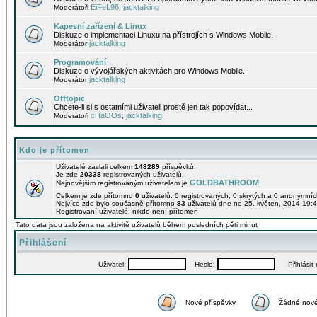
EiFeL96
jacktalking
Moderátoři
,
Kapesní zařízení & Linux
Diskuze o implementaci Linuxu na přístrojích s Windows Mobile.
jacktalking
Moderátor
Programování
Diskuze o vývojářských aktivitách pro Windows Mobile.
jacktalking
Moderátor
Offtopic
Chcete-li si s ostatními uživateli prostě jen tak popovídat...
cHaOOs
jacktalking
Moderátoři
,
Kdo je přítomen
Uživatelé zaslali celkem
148289
příspěvků.
Je zde
20338
registrovaných uživatelů.
GOLDBATHROOM
Nejnovějším registrovaným uživatelem je
.
Celkem je zde přítomno
0
uživatelů: 0 registrovaných, 0 skrytých a 0 anonymní
Nejvíce zde bylo současně přítomno
83
uživatelů dne ne 25. květen, 2014 19:4
Registrovaní uživatelé: nikdo není přítomen
Tato data jsou založena na aktivitě uživatelů během posledních pěti minut
Přihlášení
Uživatel:
Heslo:
Přihlásit m
Nové příspěvky
Žádné nové