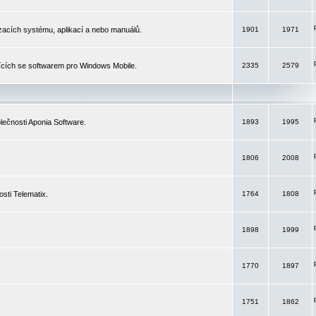
izacích systému, aplikací a nebo manuálů.
1901
1971
ících se softwarem pro Windows Mobile.
2335
2579
ečnosti Aponia Software.
1893
1995
1806
2008
sti Telematix.
1764
1808
1898
1999
1770
1897
1751
1862