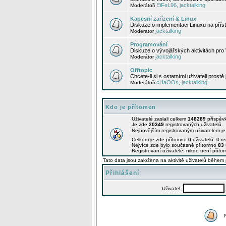
EiFeL96
jacktalking
Moderátoři
,
Kapesní zařízení & Linux
Diskuze o implementaci Linuxu na příst
jacktalking
Moderátor
Programování
Diskuze o vývojářských aktivitách pro
jacktalking
Moderátor
Offtopic
Chcete-li si s ostatními uživateli prostě
cHaOOs
jacktalking
Moderátoři
,
Kdo je přítomen
Uživatelé zaslali celkem
148289
příspěv
Je zde
20349
registrovaných uživatelů.
Nejnovějším registrovaným uživatelem j
Celkem je zde přítomno
0
uživatelů: 0 r
Nejvíce zde bylo současně přítomno
83
Registrovaní uživatelé: nikdo není příto
Tato data jsou založena na aktivitě uživatelů během 
Přihlášení
Uživatel: