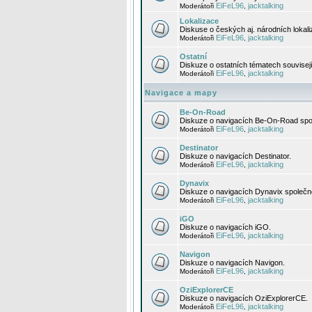
EiFeL96
jacktalking
Moderátoři
,
Lokalizace
Diskuse o českých aj. národních lokal
EiFeL96
jacktalking
Moderátoři
,
Ostatní
Diskuze o ostatních tématech souvisej
EiFeL96
jacktalking
Moderátoři
,
Navigace a mapy
Be-On-Road
Diskuze o navigacích Be-On-Road spol
EiFeL96
jacktalking
Moderátoři
,
Destinator
Diskuze o navigacích Destinator.
EiFeL96
jacktalking
Moderátoři
,
Dynavix
Diskuze o navigacích Dynavix společno
EiFeL96
jacktalking
Moderátoři
,
iGO
Diskuze o navigacích iGO.
EiFeL96
jacktalking
Moderátoři
,
Navigon
Diskuze o navigacích Navigon.
EiFeL96
jacktalking
Moderátoři
,
OziExplorerCE
Diskuze o navigacích OziExplorerCE.
EiFeL96
jacktalking
Moderátoři
,