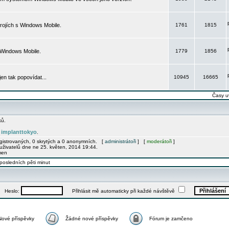
rojích s Windows Mobile.
1761
1815
 Windows Mobile.
1779
1856
 jen tak popovídat...
10945
16665
Časy u
ků.
implanttokyo
e
.
egistrovaných, 0 skrytých a 0 anonymních. [
administrátoři
] [
moderátoři
]
uživatelů dne ne 25. květen, 2014 19:44.
men
posledních pěti minut
Heslo:
Přihlásit mě automaticky při každé návštěvě
Nové příspěvky
Žádné nové příspěvky
Fórum je zamčeno