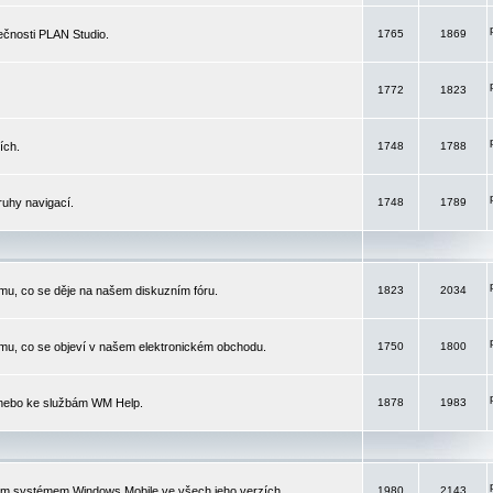
čnosti PLAN Studio.
1765
1869
1772
1823
ích.
1748
1788
ruhy navigací.
1748
1789
mu, co se děje na našem diskuzním fóru.
1823
2034
mu, co se objeví v našem elektronickém obchodu.
1750
1800
 nebo ke službám WM Help.
1878
1983
ím systémem Windows Mobile ve všech jeho verzích.
1980
2143