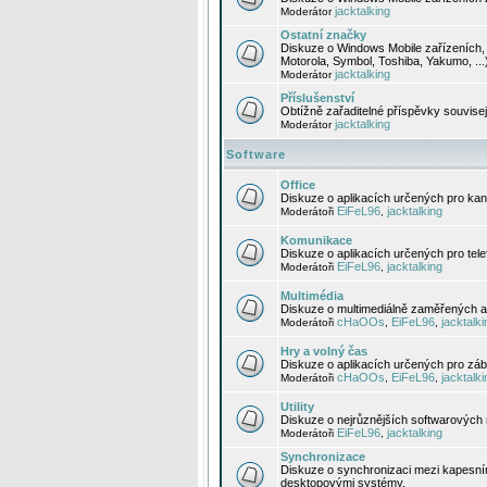
jacktalking
Moderátor
Ostatní značky
Diskuze o Windows Mobile zařízeních, 
Motorola, Symbol, Toshiba, Yakumo, ...
jacktalking
Moderátor
Příslušenství
Obtížně zařaditelné příspěvky souvise
jacktalking
Moderátor
Software
Office
Diskuze o aplikacích určených pro kanc
EiFeL96
jacktalking
Moderátoři
,
Komunikace
Diskuze o aplikacích určených pro tel
EiFeL96
jacktalking
Moderátoři
,
Multimédia
Diskuze o multimediálně zaměřených ap
cHaOOs
EiFeL96
jacktalki
Moderátoři
,
,
Hry a volný čas
Diskuze o aplikacích určených pro zába
cHaOOs
EiFeL96
jacktalki
Moderátoři
,
,
Utility
Diskuze o nejrůznějších softwarových n
EiFeL96
jacktalking
Moderátoři
,
Synchronizace
Diskuze o synchronizaci mezi kapesní
desktopovými systémy.