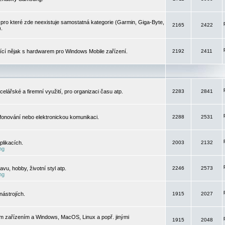
pro které zde neexistuje samostatná kategorie (Garmin, Giga-Byte,
2165
2422
).
jící nějak s hardwarem pro Windows Mobile zařízení.
2192
2411
elářské a firemní využití, pro organizaci času atp.
2283
2841
efonování nebo elektronickou komunikaci.
2288
2531
likacích.
2003
2132
ng
vu, hobby, životní styl atp.
2246
2573
ng
ástrojích.
1915
2027
m zařízením a Windows, MacOS, Linux a popř. jinými
1915
2048