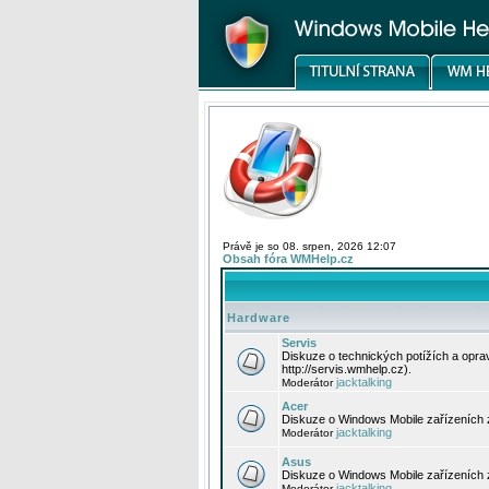
Právě je so 08. srpen, 2026 12:07
Obsah fóra WMHelp.cz
Hardware
Servis
Diskuze o technických potížích a opr
http://servis.wmhelp.cz).
jacktalking
Moderátor
Acer
Diskuze o Windows Mobile zařízeních 
jacktalking
Moderátor
Asus
Diskuze o Windows Mobile zařízeních
jacktalking
Moderátor