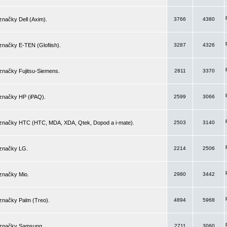
značky Dell (Axim).
3766
4380
značky E-TEN (Glofiish).
3287
4326
značky Fujitsu-Siemens.
2811
3370
 značky HP (iPAQ).
2599
3066
 značky HTC (HTC, MDA, XDA, Qtek, Dopod a i-mate).
2503
3140
 značky LG.
2214
2506
značky Mio.
2980
3442
značky Palm (Treo).
4894
5968
 značky Samsung.
2711
3060