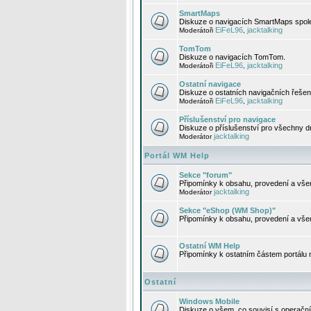
SmartMaps
Diskuze o navigacích SmartMaps spole
EiFeL96
jacktalking
Moderátoři
,
TomTom
Diskuze o navigacích TomTom.
EiFeL96
jacktalking
Moderátoři
,
Ostatní navigace
Diskuze o ostatních navigačních řešen
EiFeL96
jacktalking
Moderátoři
,
Příslušenství pro navigace
Diskuze o příslušenství pro všechny d
jacktalking
Moderátor
Portál WM Help
Sekce "forum"
Připomínky k obsahu, provedení a vše
jacktalking
Moderátor
Sekce "eShop (WM Shop)"
Připomínky k obsahu, provedení a vše
Ostatní WM Help
Připomínky k ostatním částem portálu
Ostatní
Windows Mobile
Diskuze o všem, co souvisí s operačn