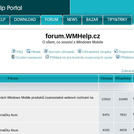
forum.WMHelp.cz
O všem, co souvisí s Windows Mobile
FAQ
Hledat
Seznam uživatelů
Uživatelské skupiny
Registrac
Osobní nastavení
Přihlásit se pro kontrolu soukromých zpráv
Přihlášen
Zobrazit
Fórum
Témata
Příspěvky
avách Windows Mobile produktů (samostatné webové rozhraní na
22932
31695
značky Acer.
6451
7831
 značky Asus.
4191
4818