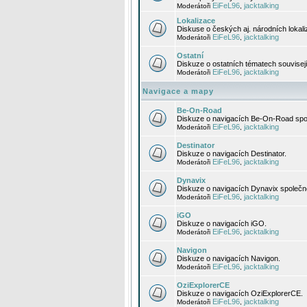
EiFeL96
jacktalking
Moderátoři
,
Lokalizace
Diskuse o českých aj. národních lokal
EiFeL96
jacktalking
Moderátoři
,
Ostatní
Diskuze o ostatních tématech souvisej
EiFeL96
jacktalking
Moderátoři
,
Navigace a mapy
Be-On-Road
Diskuze o navigacích Be-On-Road spol
EiFeL96
jacktalking
Moderátoři
,
Destinator
Diskuze o navigacích Destinator.
EiFeL96
jacktalking
Moderátoři
,
Dynavix
Diskuze o navigacích Dynavix společno
EiFeL96
jacktalking
Moderátoři
,
iGO
Diskuze o navigacích iGO.
EiFeL96
jacktalking
Moderátoři
,
Navigon
Diskuze o navigacích Navigon.
EiFeL96
jacktalking
Moderátoři
,
OziExplorerCE
Diskuze o navigacích OziExplorerCE.
EiFeL96
jacktalking
Moderátoři
,