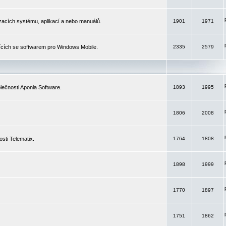
izacích systému, aplikací a nebo manuálů.
1901
1971
ících se softwarem pro Windows Mobile.
2335
2579
ečnosti Aponia Software.
1893
1995
1806
2008
sti Telematix.
1764
1808
1898
1999
1770
1897
1751
1862