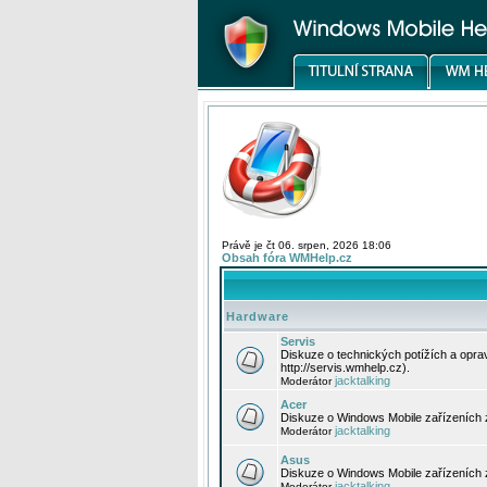
Právě je čt 06. srpen, 2026 18:06
Obsah fóra WMHelp.cz
Hardware
Servis
Diskuze o technických potížích a opr
http://servis.wmhelp.cz).
jacktalking
Moderátor
Acer
Diskuze o Windows Mobile zařízeních 
jacktalking
Moderátor
Asus
Diskuze o Windows Mobile zařízeních
jacktalking
Moderátor