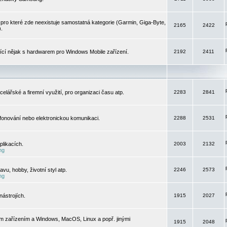
pro které zde neexistuje samostatná kategorie (Garmin, Giga-Byte,
2165
2422
).
jící nějak s hardwarem pro Windows Mobile zařízení.
2192
2411
elářské a firemní využití, pro organizaci času atp.
2283
2841
efonování nebo elektronickou komunikaci.
2288
2531
likacích.
2003
2132
ng
vu, hobby, životní styl atp.
2246
2573
ng
ástrojích.
1915
2027
m zařízením a Windows, MacOS, Linux a popř. jinými
1915
2048