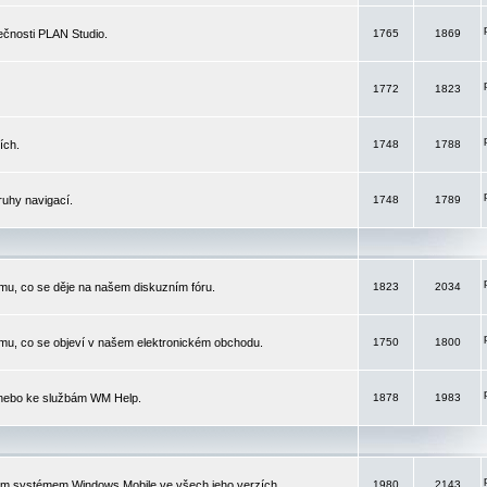
čnosti PLAN Studio.
1765
1869
1772
1823
ích.
1748
1788
ruhy navigací.
1748
1789
mu, co se děje na našem diskuzním fóru.
1823
2034
mu, co se objeví v našem elektronickém obchodu.
1750
1800
 nebo ke službám WM Help.
1878
1983
ím systémem Windows Mobile ve všech jeho verzích.
1980
2143