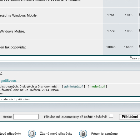
rojích s Windows Mobile.
1761
1815
 Windows Mobile.
1779
1856
 jen tak popovídat...
10945
16665
Časy u
ků.
go88voto
e
.
egistrovaných, 0 skrytých a 0 anonymních. [
administrátoři
] [
moderátoři
]
uživatelů dne ne 25. květen, 2014 19:44.
men
posledních pěti minut
Heslo:
Přihlásit mě automaticky při každé návštěvě
Nové příspěvky
Žádné nové příspěvky
Fórum je zamčeno