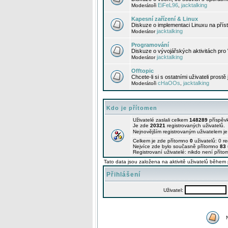
EiFeL96
jacktalking
Moderátoři
,
Kapesní zařízení & Linux
Diskuze o implementaci Linuxu na příst
jacktalking
Moderátor
Programování
Diskuze o vývojářských aktivitách pro
jacktalking
Moderátor
Offtopic
Chcete-li si s ostatními uživateli prostě
cHaOOs
jacktalking
Moderátoři
,
Kdo je přítomen
Uživatelé zaslali celkem
148289
příspěv
Je zde
20321
registrovaných uživatelů.
Nejnovějším registrovaným uživatelem j
Celkem je zde přítomno
0
uživatelů: 0 r
Nejvíce zde bylo současně přítomno
83
Registrovaní uživatelé: nikdo není příto
Tato data jsou založena na aktivitě uživatelů během 
Přihlášení
Uživatel: