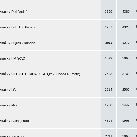
značky Dell (Axim).
3766
4380
značky E-TEN (Glofiish).
3287
4326
značky Fujitsu-Siemens.
2811
3370
 značky HP (iPAQ).
2599
3066
 značky HTC (HTC, MDA, XDA, Qtek, Dopod a i-mate).
2503
3140
 značky LG.
2214
2506
značky Mio.
2980
3442
značky Palm (Treo).
4894
5968
 značky Samsung.
2711
3060