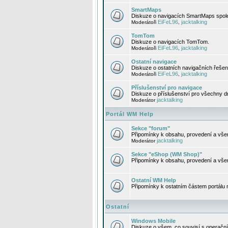
SmartMaps
Diskuze o navigacích SmartMaps spole
EiFeL96
jacktalking
Moderátoři
,
TomTom
Diskuze o navigacích TomTom.
EiFeL96
jacktalking
Moderátoři
,
Ostatní navigace
Diskuze o ostatních navigačních řešen
EiFeL96
jacktalking
Moderátoři
,
Příslušenství pro navigace
Diskuze o příslušenství pro všechny d
jacktalking
Moderátor
Portál WM Help
Sekce "forum"
Připomínky k obsahu, provedení a vše
jacktalking
Moderátor
Sekce "eShop (WM Shop)"
Připomínky k obsahu, provedení a vše
Ostatní WM Help
Připomínky k ostatním částem portálu
Ostatní
Windows Mobile
Diskuze o všem, co souvisí s operačn