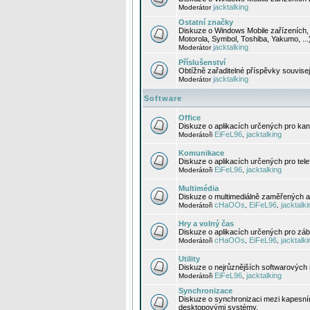
jacktalking
Moderátor
Ostatní značky
Diskuze o Windows Mobile zařízeních, 
Motorola, Symbol, Toshiba, Yakumo, ...
jacktalking
Moderátor
Příslušenství
Obtížně zařaditelné příspěvky souvise
jacktalking
Moderátor
Software
Office
Diskuze o aplikacích určených pro kanc
EiFeL96
jacktalking
Moderátoři
,
Komunikace
Diskuze o aplikacích určených pro tel
EiFeL96
jacktalking
Moderátoři
,
Multimédia
Diskuze o multimediálně zaměřených ap
cHaOOs
EiFeL96
jacktalki
Moderátoři
,
,
Hry a volný čas
Diskuze o aplikacích určených pro zába
cHaOOs
EiFeL96
jacktalki
Moderátoři
,
,
Utility
Diskuze o nejrůznějších softwarových n
EiFeL96
jacktalking
Moderátoři
,
Synchronizace
Diskuze o synchronizaci mezi kapesní
desktopovými systémy.