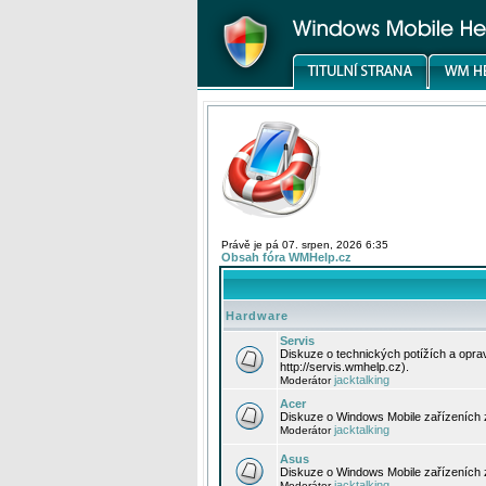
Právě je pá 07. srpen, 2026 6:35
Obsah fóra WMHelp.cz
Hardware
Servis
Diskuze o technických potížích a opr
http://servis.wmhelp.cz).
jacktalking
Moderátor
Acer
Diskuze o Windows Mobile zařízeních 
jacktalking
Moderátor
Asus
Diskuze o Windows Mobile zařízeních
jacktalking
Moderátor