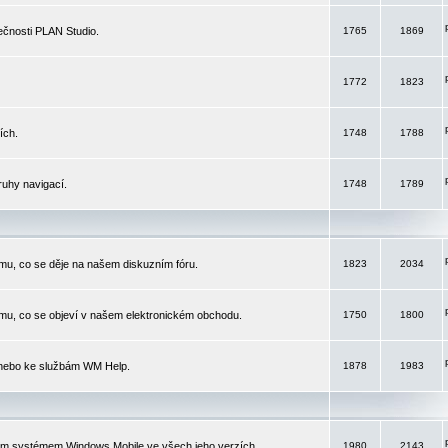
čnosti PLAN Studio.
1765
1869
1772
1823
ích.
1748
1788
ruhy navigací.
1748
1789
mu, co se děje na našem diskuzním fóru.
1823
2034
mu, co se objeví v našem elektronickém obchodu.
1750
1800
 nebo ke službám WM Help.
1878
1983
ím systémem Windows Mobile ve všech jeho verzích.
1980
2143