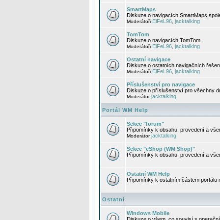
SmartMaps
Diskuze o navigacích SmartMaps spole
EiFeL96
jacktalking
Moderátoři
,
TomTom
Diskuze o navigacích TomTom.
EiFeL96
jacktalking
Moderátoři
,
Ostatní navigace
Diskuze o ostatních navigačních řešen
EiFeL96
jacktalking
Moderátoři
,
Příslušenství pro navigace
Diskuze o příslušenství pro všechny d
jacktalking
Moderátor
Portál WM Help
Sekce "forum"
Připomínky k obsahu, provedení a vše
jacktalking
Moderátor
Sekce "eShop (WM Shop)"
Připomínky k obsahu, provedení a vše
Ostatní WM Help
Připomínky k ostatním částem portálu
Ostatní
Windows Mobile
Diskuze o všem, co souvisí s operačn