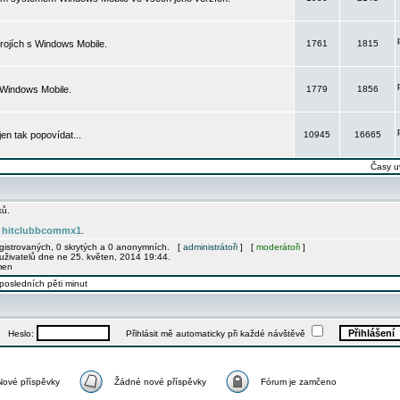
rojích s Windows Mobile.
1761
1815
 Windows Mobile.
1779
1856
 jen tak popovídat...
10945
16665
Časy u
ků.
hitclubbcommx1
e
.
egistrovaných, 0 skrytých a 0 anonymních. [
administrátoři
] [
moderátoři
]
uživatelů dne ne 25. květen, 2014 19:44.
men
posledních pěti minut
Heslo:
Přihlásit mě automaticky při každé návštěvě
Nové příspěvky
Žádné nové příspěvky
Fórum je zamčeno