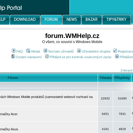
forum.WMHelp.cz
O všem, co souvisí s Windows Mobile
FAQ
Hledat
Seznam uživatelů
Uživatelské skupiny
Registrac
Osobní nastavení
Přihlásit se pro kontrolu soukromých zpráv
Přihlášen
Zobrazit
Fórum
Témata
Příspěvky
avách Windows Mobile produktů (samostatné webové rozhraní na
22932
31695
značky Acer.
6451
7831
 značky Asus.
4191
4818