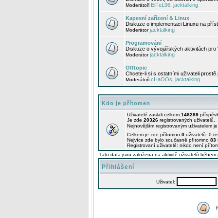
EiFeL96
jacktalking
Moderátoři
,
Kapesní zařízení & Linux
Diskuze o implementaci Linuxu na příst
jacktalking
Moderátor
Programování
Diskuze o vývojářských aktivitách pro
jacktalking
Moderátor
Offtopic
Chcete-li si s ostatními uživateli prostě
cHaOOs
jacktalking
Moderátoři
,
Kdo je přítomen
Uživatelé zaslali celkem
148289
příspěv
Je zde
20326
registrovaných uživatelů.
Nejnovějším registrovaným uživatelem j
Celkem je zde přítomno
0
uživatelů: 0 r
Nejvíce zde bylo současně přítomno
83
Registrovaní uživatelé: nikdo není příto
Tato data jsou založena na aktivitě uživatelů během 
Přihlášení
Uživatel: