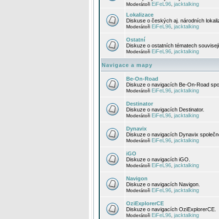
EiFeL96
jacktalking
Moderátoři
,
Lokalizace
Diskuse o českých aj. národních lokal
EiFeL96
jacktalking
Moderátoři
,
Ostatní
Diskuze o ostatních tématech souvisej
EiFeL96
jacktalking
Moderátoři
,
Navigace a mapy
Be-On-Road
Diskuze o navigacích Be-On-Road spol
EiFeL96
jacktalking
Moderátoři
,
Destinator
Diskuze o navigacích Destinator.
EiFeL96
jacktalking
Moderátoři
,
Dynavix
Diskuze o navigacích Dynavix společno
EiFeL96
jacktalking
Moderátoři
,
iGO
Diskuze o navigacích iGO.
EiFeL96
jacktalking
Moderátoři
,
Navigon
Diskuze o navigacích Navigon.
EiFeL96
jacktalking
Moderátoři
,
OziExplorerCE
Diskuze o navigacích OziExplorerCE.
EiFeL96
jacktalking
Moderátoři
,