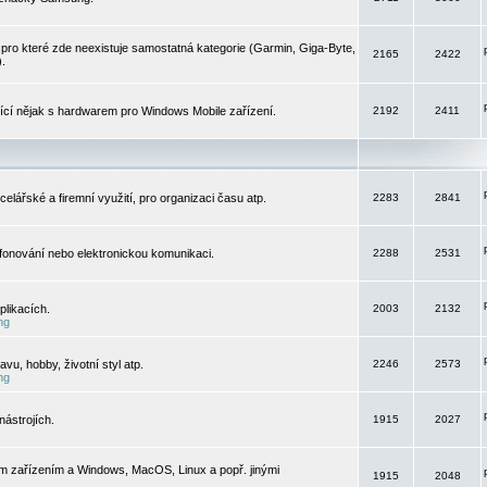
pro které zde neexistuje samostatná kategorie (Garmin, Giga-Byte,
2165
2422
).
jící nějak s hardwarem pro Windows Mobile zařízení.
2192
2411
elářské a firemní využití, pro organizaci času atp.
2283
2841
efonování nebo elektronickou komunikaci.
2288
2531
likacích.
2003
2132
ng
vu, hobby, životní styl atp.
2246
2573
ng
ástrojích.
1915
2027
m zařízením a Windows, MacOS, Linux a popř. jinými
1915
2048