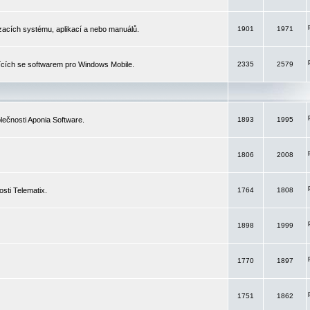
izacích systému, aplikací a nebo manuálů.
1901
1971
ících se softwarem pro Windows Mobile.
2335
2579
ečnosti Aponia Software.
1893
1995
1806
2008
sti Telematix.
1764
1808
1898
1999
1770
1897
1751
1862