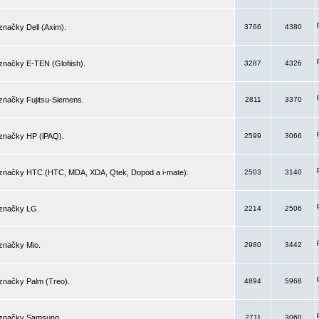
značky Dell (Axim).
3766
4380
značky E-TEN (Glofiish).
3287
4326
značky Fujitsu-Siemens.
2811
3370
 značky HP (iPAQ).
2599
3066
 značky HTC (HTC, MDA, XDA, Qtek, Dopod a i-mate).
2503
3140
 značky LG.
2214
2506
značky Mio.
2980
3442
značky Palm (Treo).
4894
5968
 značky Samsung.
2711
3060